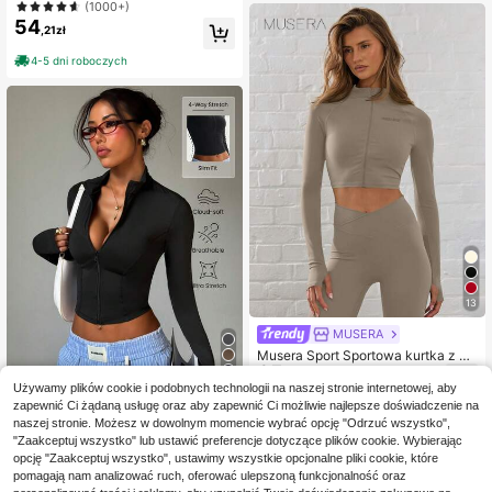
(1000+)
re
54
,21zł
4-5 dni roboczych
13
MUSERA
Musera Sport Sportowa kurtka z za
65
mkiem błyskawicznym, skrócona, a
,61zł
ktywna, do padla, tenisa, pickleball
8
Używamy plików cookie i podobnych technologii na naszej stronie internetowej, aby
a, siłowni, fitnessu, jogi, pilatesu, sw
zapewnić Ci żądaną usługę oraz aby zapewnić Ci możliwie najlepsze doświadczenie na
obodnej odzieży
Minker
naszej stronie. Możesz w dowolnym momencie wybrać opcję "Odrzuć wszystko",
Damska minimalistyczna sportowa
"Zaakceptuj wszystko" lub ustawić preferencje dotyczące plików cookie. Wybierając
kurtka modowa z zamkiem, stójką,
#5 Bestsellery
w Kurtki sportowe damskie
opcję "Zaakceptuj wszystko", ustawimy wszystkie opcjonalne pliki cookie, które
długim rękawem i otworem na kciu
(1000+)
pomagają nam analizować ruch, oferować ulepszoną funkcjonalność oraz
k, jednolita, czarna, na wiosnę, do c