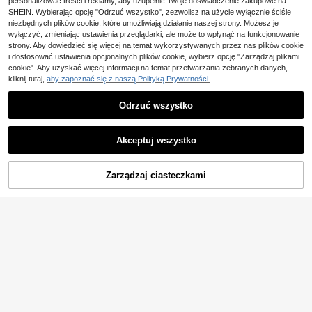
52
personalizować treści i reklamy, aby uzupełnić Twoje doświadczenie zakupowe na
ichego outdooru
,88zł
SHEIN. Wybierając opcję "Odrzuć wszystko", zezwolisz na użycie wyłącznie ściśle
niezbędnych plików cookie, które umożliwiają działanie naszej strony. Możesz je
wyłączyć, zmieniając ustawienia przeglądarki, ale może to wpłynąć na funkcjonowanie
strony. Aby dowiedzieć się więcej na temat wykorzystywanych przez nas plików cookie
i dostosować ustawienia opcjonalnych plików cookie, wybierz opcję "Zarządzaj plikami
cookie". Aby uzyskać więcej informacji na temat przetwarzania zebranych danych,
kliknij tutaj,
aby zapoznać się z naszą Polityką Prywatności.
Odrzuć wszystko
9
Akceptuj wszystko
MUSERA
Musera Sport Kurtki spo
Magazyn UE
DODAJ DO
Zarządzaj ciasteczkami
KUP TERAZ
88
rtowe damskie
KOSZYKA
,62zł
4-5 dni roboczych
MUSERA
Musera Sport Kurtka BBL Zip Throu
89
gh Velour Polka Dot Active Tylko do
,47zł
ćwiczeń sportowych na siłowni, uro
cza, pilates, fitness, codzienne