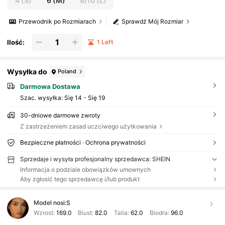
4
(S)
6
(M)
8/10
(L)
Przewodnik po Rozmiarach
Sprawdź Mój Rozmiar
Ilość:
1 Left
Wysyłka do
Poland
Darmowa Dostawa
Szac. wysyłka:
Się 14 - Się 19
30-dniowe darmowe zwroty
Z zastrzeżeniem zasad uczciwego użytkowania
Bezpieczne płatności · Ochrona prywatności
Sprzedaje i wysyła profesjonalny sprzedawca: SHEIN
Informacja o podziale obowiązków umownych
Aby zgłosić tego sprzedawcę i/lub produkt
Model nosi:
S
Wzrost:
169.0
Biust:
82.0
Talia:
62.0
Biodra:
96.0