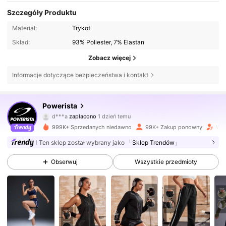
Szczegóły Produktu
Materiał:
Trykot
Skład:
93% Poliester, 7% Elastan
Zobacz więcej
Informacje dotyczące bezpieczeństwa i kontakt
358K Obserwujący
4,86
Powerista
d***a
zapłacono
1 dzień temu
Y***a
zaobserwował(-a)
10 minut(y) temu
999K+ Sprzedanych niedawno
99K+ Zakup ponowny
Wzr
358K Obserwujący
4,86
Ten sklep został wybrany jako
「Sklep Trendów」
Obserwuj
Wszystkie przedmioty
358K Obserwujący
4,86
358K Obserwujący
4,86