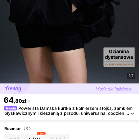
1/7
64
,80zł
Powerista Damska kurtka z kołnierzem stójką, zamkiem
błyskawicznym i kieszenią z przodu, uniwersalna, codzien
na, sportowa, outdoorowa, z długim rękawem
Rozmiar
US
1 left