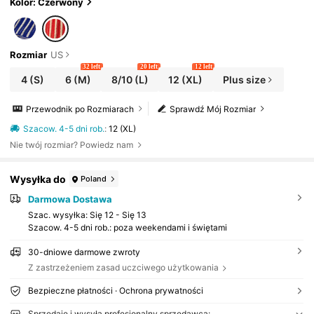
Kolor: Czerwony
Rozmiar
US
32 left
20 left
12 left
4
(S)
6
(M)
8/10
(L)
12
(XL)
Plus size
Przewodnik po Rozmiarach
Sprawdź Mój Rozmiar
Szacow. 4-5 dni rob.
:
12 (XL)
Nie twój rozmiar? Powiedz nam
Wysyłka do
Poland
Darmowa Dostawa
Szac. wysyłka:
Się 12 - Się 13
Szacow. 4-5 dni rob.: poza weekendami i świętami
30-dniowe darmowe zwroty
Z zastrzeżeniem zasad uczciwego użytkowania
Bezpieczne płatności · Ochrona prywatności
Sprzedaje i wysyła profesjonalny sprzedawca: