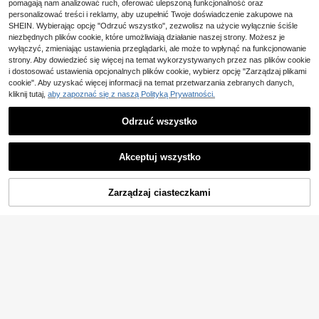
wej tkaniny w paski, top i spodnie,
osnę/lato, wakacje, spodnie boho d
pomagają nam analizować ruch, oferować ulepszoną funkcjonalność oraz
58
,00zł
wiosna/lato
amskie, szerokie nogawki, narzutki
personalizować treści i reklamy, aby uzupełnić Twoje doświadczenie zakupowe na
do stroju kąpielowego, spodnie z ni
4-5 dni roboczych
SHEIN. Wybierając opcję "Odrzuć wszystko", zezwolisz na użycie wyłącznie ściśle
skim stanem, damskie, plaże, konc
niezbędnych plików cookie, które umożliwiają działanie naszej strony. Możesz je
erty country
wyłączyć, zmieniając ustawienia przeglądarki, ale może to wpłynąć na funkcjonowanie
strony. Aby dowiedzieć się więcej na temat wykorzystywanych przez nas plików cookie
i dostosować ustawienia opcjonalnych plików cookie, wybierz opcję "Zarządzaj plikami
cookie". Aby uzyskać więcej informacji na temat przetwarzania zebranych danych,
kliknij tutaj,
aby zapoznać się z naszą Polityką Prywatności.
Odrzuć wszystko
Akceptuj wszystko
Zarządzaj ciasteczkami
DODAJ DO KOSZYKA
6
#SzykownyZygzak
Musera Resort Teksturowana, wzor
8
zysta, obszerna koszula z długim rę
#4 Bestsellery
w Wielobarwność Kimona damskie
kawem w stylu boho, Ibiza, słodka,
105
#Czerwona fala upałów
seksowna, wakacyjna, letnia, plażo
,00zł
wa, plażowa, narzutka w paski, jesi
Swim Chiccia Damska luźna, swob
4-5 dni roboczych
eń, wakacje, wiosna
50
odna, lekka tunika-top na wiosenn
,49zł
-1%
ą przerwę
51,00zł
najniższa cena
4-5 dni roboczych