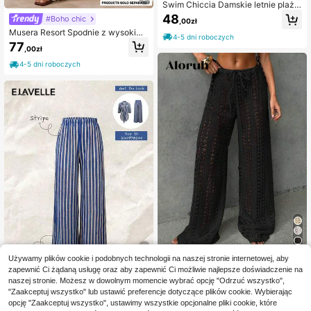
Swim Chiccia Damskie letnie plażo
we spodnie w jednolitym kolorze z
48
#Boho chic
,00zł
szerokimi nogawkami i wiązaniem
Musera Resort Spodnie z wysokim
4-5 dni roboczych
stanem i wiązaniem w talii, wzorzy
77
,00zł
ste, narzutki, boho, ibiza, urocze, se
ksowne, wakacyjne, letnie, plażow
4-5 dni roboczych
e, gorące, paski, jesień, wiosna, wa
kacje, karnawał, festiwal
Używamy plików cookie i podobnych technologii na naszej stronie internetowej, aby
#RelaksującaRandka
zapewnić Ci żądaną usługę oraz aby zapewnić Ci możliwie najlepsze doświadczenie na
Aloruh Damskie okrycie plażowe, el
naszej stronie. Możesz w dowolnym momencie wybrać opcję "Odrzuć wszystko",
eganckie i seksowne, dzianinowe,
64
Elavelle
,00zł
"Zaakceptuj wszystko" lub ustawić preferencje dotyczące plików cookie. Wybierając
półprzezroczyste spodnie palazzo
Elavelle Damski komplet z żakardo
opcję "Zaakceptuj wszystko", ustawimy wszystkie opcjonalne pliki cookie, które
w stylu vintage, odpowiednie na wi