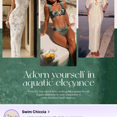
377K Obserwujący
4,82
Swim Chiccia
b***t
zaobserwował(-a)
10 minut(y) temu