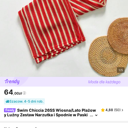
1/5
64
,00zł
Szacow. 4-5 dni rob.
Swim Chiccia 26SS Wiosna/Lato Plażow
4,88
(
50
)
y Luźny Zestaw Narzutka i Spodnie w Paski
Czerwone i Białe