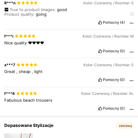
R***n
Kolor: Czerwony / Rozmiar: S
True to product images:
good
377K Obserwujący
4,82
Product quality:
going
Smell description:
no
smell
Pomocny
(4)
Fabric material:
good
Fit:
good
377K Obserwujący
4,82
f***i
Kolor: Czerwony / Rozmiar: M
Nice
quality
❤️❤️❤️❤️
Pomocny
(0)
377K Obserwujący
4,82
a***7
Kolor: Czerwony / Rozmiar: S
Great
,
cheap
,
light
Pomocny
(0)
f***6
Kolor: Czerwony / Rozmiar: XL
Fabulous
beach
trousers
Pomocny
(0)
Dopasowane Stylizacje
zestawy