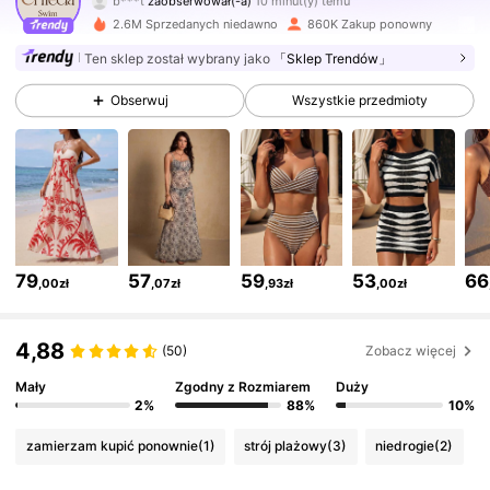
a***y
przegląda
377K Obserwujący
4,82
2.6M Sprzedanych niedawno
860K Zakup ponowny
Ten sklep został wybrany jako
「Sklep Trendów」
377K Obserwujący
4,82
Obserwuj
Wszystkie przedmioty
377K Obserwujący
4,82
377K Obserwujący
4,82
79
57
59
53
66
,00zł
,07zł
,93zł
,00zł
377K Obserwujący
4,82
4,88
(50)
Zobacz więcej
Mały
Zgodny z Rozmiarem
Duży
377K Obserwujący
4,82
2%
88%
10%
zamierzam kupić ponownie
(1)
strój plażowy
(3)
niedrogie
(2)
377K Obserwujący
4,82