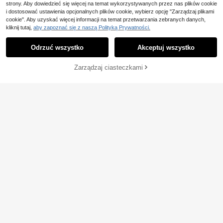
strony. Aby dowiedzieć się więcej na temat wykorzystywanych przez nas plików cookie
i dostosować ustawienia opcjonalnych plików cookie, wybierz opcję "Zarządzaj plikami
cookie". Aby uzyskać więcej informacji na temat przetwarzania zebranych danych,
kliknij tutaj,
aby zapoznać się z naszą Polityką Prywatności.
Odrzuć wszystko
Akceptuj wszystko
18
Zarządzaj ciasteczkami
KUP TERAZ
DODAJ DO KOSZYKA
Resyla Modna, minimali
Magazyn UE
styczna koszulka damska z okrągł
#5 Bestsellery
w Wielobarwność Koszulki damskie
ym dekoltem w paski i haftem koka
(1000+)
9
rdkowym, prezent dla przyjaciół
22
EMERY ROSE Koszulka
,88zł
Magazyn UE
damska z nadrukiem w panterkę, m
4 Left
4-5 dni roboczych
inimalistycznym nadrukiem, okrągł
23
,94zł
-22%
ym dekoltem i krótkim rękawem
31,08zł
najniższa cena
4-5 dni roboczych