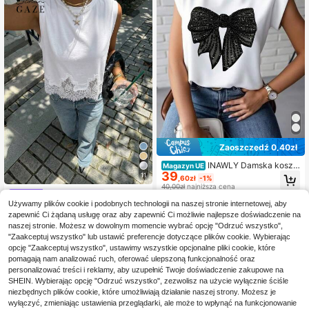
Zaoszczędź 0,40zł
INAWLY Damska koszul
Magazyn UE
39
ka z krótkim rękawem i kołnierzyki
11
,60zł
-1%
em ze stójką i kokardą
40,00zł
najniższa cena
Siren Gaze
4-5 dni roboczych
Używamy plików cookie i podobnych technologii na naszej stronie internetowej, aby
Siren Gaze Damski kor
Magazyn UE
zapewnić Ci żądaną usługę oraz aby zapewnić Ci możliwie najlepsze doświadczenie na
onkowy, patchworkowy, swobodn
40
,00zł
naszej stronie. Możesz w dowolnym momencie wybrać opcję "Odrzuć wszystko",
y, uniwersalny top na co dzień
"Zaakceptuj wszystko" lub ustawić preferencje dotyczące plików cookie. Wybierając
4-5 dni roboczych
opcję "Zaakceptuj wszystko", ustawimy wszystkie opcjonalne pliki cookie, które
pomagają nam analizować ruch, oferować ulepszoną funkcjonalność oraz
personalizować treści i reklamy, aby uzupełnić Twoje doświadczenie zakupowe na
SHEIN. Wybierając opcję "Odrzuć wszystko", zezwolisz na użycie wyłącznie ściśle
niezbędnych plików cookie, które umożliwiają działanie naszej strony. Możesz je
wyłączyć, zmieniając ustawienia przeglądarki, ale może to wpłynąć na funkcjonowanie