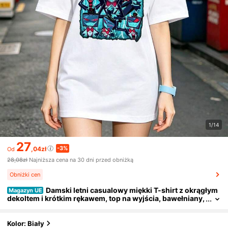
1/14
27
-3%
,04zł
Od
28,08zł
Najniższa cena na 30 dni przed obniżką
Obniżki cen
Damski letni casualowy miękki T-shirt z okrągłym
Magazyn UE
dekoltem i krótkim rękawem, top na wyjścia, bawełniany,
vintage, w stylu europejskim i ulicznym, sportowy casua
l, styl unisex, miejski casual, ładny top, Gen Z, Curve, ubrania
Y2K, zabawny T-shirt, top damski, wakacyjny outfit dla kobie
Kolor: Biały