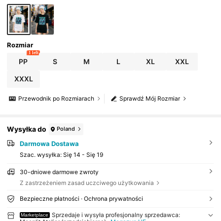
t, uroczy top, T-shirt z nadrukiem, wiosenny outfit, oversize
T-shirt, retro streetwear, styl lat 90., styl lat 2000., subkultur
a, top, topy, outfit na imprezę w stylu lat 90.
Rozmiar
1 left
PP
S
M
L
XL
XXL
XXXL
Przewodnik po Rozmiarach
Sprawdź Mój Rozmiar
Wysyłka do
Poland
Darmowa Dostawa
Szac. wysyłka:
Się 14 - Się 19
30-dniowe darmowe zwroty
Z zastrzeżeniem zasad uczciwego użytkowania
Bezpieczne płatności · Ochrona prywatności
Sprzedaje i wysyła profesjonalny sprzedawca:
Marketplace