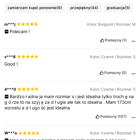
zamierzam kupić ponownie
(6)
przepiękny
(44)
graduacja
(5)
m***j
Kolor: Burgund / Rozmiar: M
Polecam
!
Pomocny
(1)
v***8
Kolor: Czarne / Rozmiar: S
Good
!
Pomocny
(0)
4***0
Kolor: Czarne / Rozmiar: S
Bardzo
ł
adna
ja
mam
rozmiar
s
i
jest
idealna
tylko
troch
ę
na
g
ó
rze
to
na
szyj
ę
za
d
ł
ugie
ale
tak
to
idealna
.
Mam
173cm
wzrostu
a
d
ł
ugo
ść
jest
idealna
Pomocny
(107)
W***a
Kolor: Czarne / Rozmiar: S