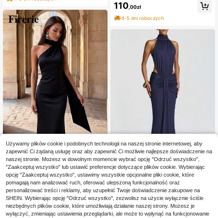
a, elegancka, ślubna
110
ka na bal weselny, na urodziny, uko
,00zł
ńczenie szkoły, kolację, przyjęcie p
4-5 dni roboczych
owitalne
Używamy plików cookie i podobnych technologii na naszej stronie internetowej, aby
zapewnić Ci żądaną usługę oraz aby zapewnić Ci możliwie najlepsze doświadczenie na
Firerie
naszej stronie. Możesz w dowolnym momencie wybrać opcję "Odrzuć wszystko",
9
Firerie Asymetryczna s
Magazyn UE
"Zaakceptuj wszystko" lub ustawić preferencje dotyczące plików cookie. Wybierając
107
atynowa sukienka z dekoltem, drap
Elegancka długa sukien
opcję "Zaakceptuj wszystko", ustawimy wszystkie opcjonalne pliki cookie, które
,91zł
-1%
Magazyn UE
owana, z odkrytymi plecami, czarn
137
109,00zł
najniższa cena
ka slim fit z odkrytymi plecami dla k
pomagają nam analizować ruch, oferować ulepszoną funkcjonalność oraz
,61zł
-1%
a, elegancka, formalna, wieczorow
obiet, seksowna sukienka bez ręka
4-5 dni roboczych
139,00zł
najniższa cena
personalizować treści i reklamy, aby uzupełnić Twoje doświadczenie zakupowe na
a, na bal, ślub, dla gościa weselneg
wów na imprezę, ślub i wakacje, jes
4-5 dni roboczych
SHEIN. Wybierając opcję "Odrzuć wszystko", zezwolisz na użycie wyłącznie ściśle
o, na zakończenie szkoły, kolację,
ienna
w stylu quiet luxury
niezbędnych plików cookie, które umożliwiają działanie naszej strony. Możesz je
wyłączyć, zmieniając ustawienia przeglądarki, ale może to wpłynąć na funkcjonowanie