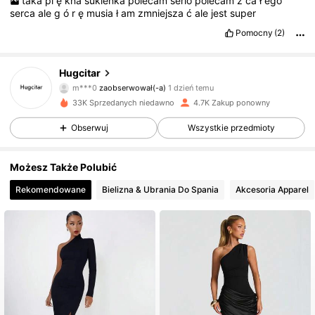
taka
pi
ę
kna
sukienka
polecam
serio
polecam
z
ca
ł
ego
serca
ale
g
ó
r
ę
musia
ł
am
zmniejsza
ć
ale
jest
super
Pomocny
(2)
4.6K Obserwujący
4,76
Hugcitar
m***0
zaobserwował(-a)
1 dzień temu
4.6K Obserwujący
4,76
33K Sprzedanych niedawno
4.7K Zakup ponowny
4.6K Obserwujący
4,76
Obserwuj
Wszystkie przedmioty
4.6K Obserwujący
4,76
Możesz Także Polubić
Rekomendowane
Bielizna & Ubrania Do Spania
Akcesoria Apparel
4.6K Obserwujący
4,76
4.6K Obserwujący
4,76
4.6K Obserwujący
4,76
4.6K Obserwujący
4,76