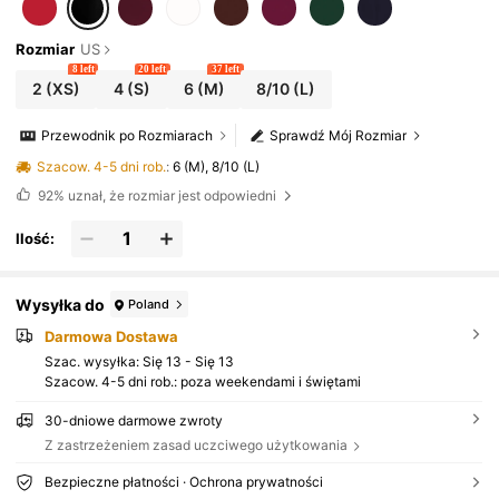
Rozmiar
US
8 left
20 left
37 left
2
(XS)
4
(S)
6
(M)
8/10
(L)
Przewodnik po Rozmiarach
Sprawdź Mój Rozmiar
Szacow. 4-5 dni rob.
:
6 (M), 8/10 (L)
92%
uznał, że rozmiar jest odpowiedni
Ilość:
Wysyłka do
Poland
Darmowa Dostawa
Szac. wysyłka:
Się 13 - Się 13
Szacow. 4-5 dni rob.: poza weekendami i świętami
30-dniowe darmowe zwroty
Z zastrzeżeniem zasad uczciwego użytkowania
Bezpieczne płatności · Ochrona prywatności