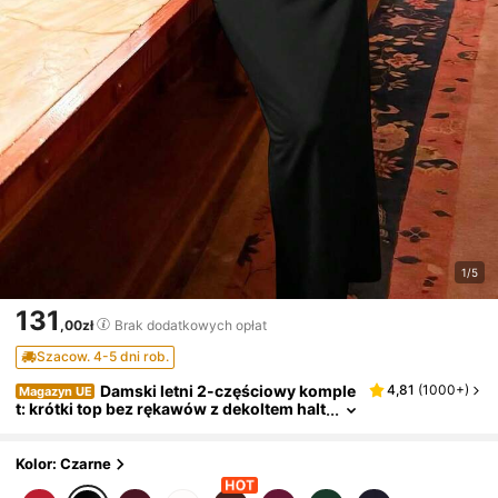
1/5
131
,00zł
Brak dodatkowych opłat
Szacow. 4-5 dni rob.
Damski letni 2-częściowy komple
4,81
(
1000+
)
Magazyn UE
t: krótki top bez rękawów z dekoltem halt
er i długa spódnica z rozcięciem z boku,
dopasowany, elegancki, seksowny, na przyj
ęcie, bankiet i ślub, czarny, jesienny
Kolor: Czarne