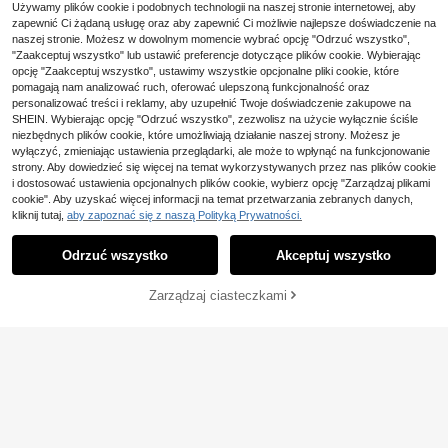
Używamy plików cookie i podobnych technologii na naszej stronie internetowej, aby
SHEIN Frenchy Damska
Serisse Damska sukien
Magazyn UE
Magazyn UE
zapewnić Ci żądaną usługę oraz aby zapewnić Ci możliwie najlepsze doświadczenie na
modna uniwersalna sukienka na ra
ka swobodna w jednolitym kolorze
80
143
,00zł
,42zł
miączkach spaghetti z wiązaniem,
naszej stronie. Możesz w dowolnym momencie wybrać opcję "Odrzuć wszystko",
z dekoltem w serek, ściągaczem i k
marszczeniami i rozcięciem
rótkim rękawem oraz rozcięciem z
"Zaakceptuj wszystko" lub ustawić preferencje dotyczące plików cookie. Wybierając
4-5 dni roboczych
4-5 dni roboczych
boku
opcję "Zaakceptuj wszystko", ustawimy wszystkie opcjonalne pliki cookie, które
pomagają nam analizować ruch, oferować ulepszoną funkcjonalność oraz
13
personalizować treści i reklamy, aby uzupełnić Twoje doświadczenie zakupowe na
SHEIN. Wybierając opcję "Odrzuć wszystko", zezwolisz na użycie wyłącznie ściśle
Easowa
niezbędnych plików cookie, które umożliwiają działanie naszej strony. Możesz je
SHEIN X GALILEA Easo
Magazyn UE
wyłączyć, zmieniając ustawienia przeglądarki, ale może to wpłynąć na funkcjonowanie
14
wa Czarno-biała, wąska sukienka
33
strony. Aby dowiedzieć się więcej na temat wykorzystywanych przez nas plików cookie
,81zł
w paski z rozcięciem z boku, średn
i dostosować ustawienia opcjonalnych plików cookie, wybierz opcję "Zarządzaj plikami
#Boho chic
iej długości, swobodny strój na wak
4-5 dni roboczych
cookie". Aby uzyskać więcej informacji na temat przetwarzania zebranych danych,
acje i do biura, wiosna/lato
Breezaya Sukienka da
Magazyn UE
kliknij tutaj,
aby zapoznać się z naszą Polityką Prywatności.
mska z nadrukiem kwiatowym z od
Pokaż podobne produkty w magazynie
Zobacz Wszystko
46
,06zł
krytymi ramionami i wysokim dołe
m oraz falbaniastym wykończenie
4-5 dni roboczych
Odrzuć wszystko
Akceptuj wszystko
Przepraszamy ten produkt został wyprzedany.
m, maxi, na wakacje i plażę
Zarządzaj ciasteczkami
WYPRZEDANY
#Boho chic
Siren Gaze
SHEIN Frenchy Damska
Siren Gaze Damska asy
Magazyn UE
Magazyn UE
sukienka swobodna z drobnymi kwi
metryczna sukienka z dekoltem w
#5 Bestsellery
w Ślub Sukienki ślubne mini
116
,00zł
atowymi guzikami z przodu na wak
serek i wiązaniem na ramionach, el
34
,79zł
-51%
acje
egancka, letnia