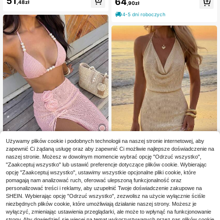
51
64
,48zł
,90zł
a ze sznurkiem, casualowa plażow
zcięciem z boku, elegancka i sekso
a narzutka na wakacje, biała, letnia
wna, idealna na letnie wakacje na p
4-5 dni roboczych
laży
Używamy plików cookie i podobnych technologii na naszej stronie internetowej, aby
6
zapewnić Ci żądaną usługę oraz aby zapewnić Ci możliwie najlepsze doświadczenie na
naszej stronie. Możesz w dowolnym momencie wybrać opcję "Odrzuć wszystko",
5
HaiiMeid Damski dzianinowy zesta
"Zaakceptuj wszystko" lub ustawić preferencje dotyczące plików cookie. Wybierając
w plażowy 3-częściowy na wakacj
82
Damska letnia eleganc
opcję "Zaakceptuj wszystko", ustawimy wszystkie opcjonalne pliki cookie, które
Magazyn UE
,00zł
e, bikini z trójkątnymi miseczkami i
ka seksowna sukienka boho z wyci
pomagają nam analizować ruch, oferować ulepszoną funkcjonalność oraz
69
spódniczką z rozcięciem z boku z
,00zł
ęciami, prześwitująca, cienka, z de
personalizować treści i reklamy, aby uzupełnić Twoje doświadczenie zakupowe na
3D kwiatem, różowy, letni
koltem w serek, frędzlami, na pleca
4-5 dni roboczych
SHEIN. Wybierając opcję "Odrzuć wszystko", zezwolisz na użycie wyłącznie ściśle
ch, bez rękawów, mini, na plażę i w
niezbędnych plików cookie, które umożliwiają działanie naszej strony. Możesz je
akacje, Vacationcore
wyłączyć, zmieniając ustawienia przeglądarki, ale może to wpłynąć na funkcjonowanie
strony. Aby dowiedzieć się więcej na temat wykorzystywanych przez nas plików cookie