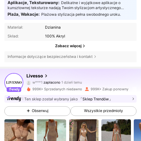
Aplikacje, Teksturowany:
Delikatne i wyjątkowe aplikacje o
kunsztownej teksturze nadają Twoim stylizacjom artystycznego
charakteru, sprawiając, że wyglądają one naprawdę urzekająco.
Plaża, Wakacje:
Plażowa stylizacja pełna swobodnego uroku.
Materiał:
Dzianina
Skład:
100% Akryl
Zobacz więcej
797K Obserwujący
4,79
Informacje dotyczące bezpieczeństwa i kontakt
797K Obserwujący
4,79
Livesso
w***1
zapłacono
1 dzień temu
m***7
zaobserwował(-a)
2 godzin(y) temu
999K+ Sprzedanych niedawno
999K+ Zakup ponowny
797K Obserwujący
4,79
Ten sklep został wybrany jako
「Sklep Trendów」
Obserwuj
Wszystkie przedmioty
797K Obserwujący
4,79
797K Obserwujący
4,79