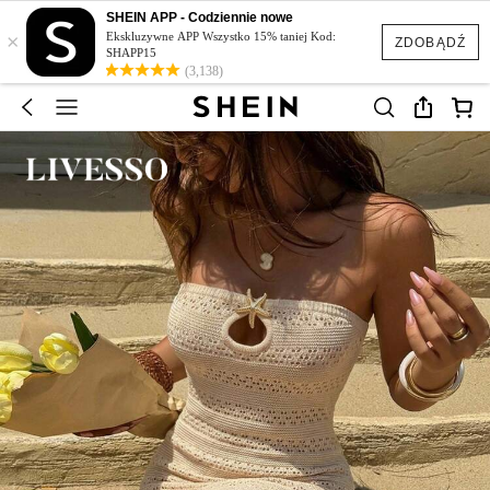
SHEIN APP - Codziennie nowe
×
Ekskluzywne APP Wszystko 15% taniej Kod:
ZDOBĄDŹ
SHAPP15
(3,138)