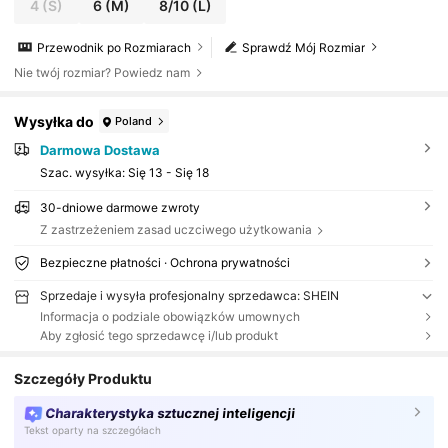
4
(S)
6
(M)
8/10
(L)
Przewodnik po Rozmiarach
Sprawdź Mój Rozmiar
Nie twój rozmiar? Powiedz nam
Wysyłka do
Poland
Darmowa Dostawa
Szac. wysyłka:
Się 13 - Się 18
30-dniowe darmowe zwroty
Z zastrzeżeniem zasad uczciwego użytkowania
Bezpieczne płatności · Ochrona prywatności
Sprzedaje i wysyła profesjonalny sprzedawca: SHEIN
Informacja o podziale obowiązków umownych
Aby zgłosić tego sprzedawcę i/lub produkt
Szczegóły Produktu
Charakterystyka sztucznej inteligencji
Tekst oparty na szczegółach