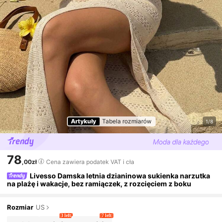
Artykuły
Tabela rozmiarów
1/8
78
,00zł
Cena zawiera podatek VAT i cła
Livesso Damska letnia dzianinowa sukienka narzutka
na plażę i wakacje, bez ramiączek, z rozcięciem z boku
Rozmiar
US
3 left
7 left