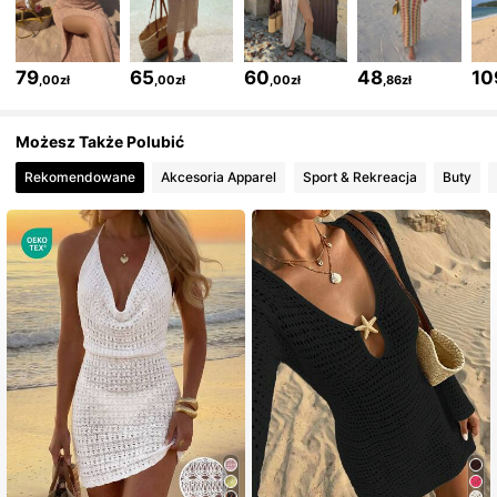
797K Obserwujący
4,79
79
65
60
48
10
,00zł
,00zł
,00zł
,86zł
797K Obserwujący
4,79
Możesz Także Polubić
Rekomendowane
Akcesoria Apparel
Sport & Rekreacja
Buty
797K Obserwujący
4,79
797K Obserwujący
4,79
797K Obserwujący
4,79
797K Obserwujący
4,79