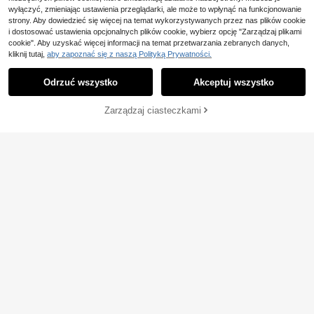
wyłączyć, zmieniając ustawienia przeglądarki, ale może to wpłynąć na funkcjonowanie
strony. Aby dowiedzieć się więcej na temat wykorzystywanych przez nas plików cookie
i dostosować ustawienia opcjonalnych plików cookie, wybierz opcję "Zarządzaj plikami
cookie". Aby uzyskać więcej informacji na temat przetwarzania zebranych danych,
kliknij tutaj,
aby zapoznać się z naszą Polityką Prywatności.
Odrzuć wszystko
Akceptuj wszystko
DODAJ DO
Zarządzaj ciasteczkami
KUP TERAZ
KOSZYKA