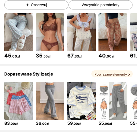
44K Obserwujący
4,76
Obserwuj
Wszystkie przedmioty
44K Obserwujący
4,76
44K Obserwujący
4,76
45
35
67
40
61
,00zł
,55zł
,33zł
,00zł
44K Obserwujący
4,76
Dopasowane Stylizacje
Powiązane elementy
44K Obserwujący
4,76
44K Obserwujący
4,76
83
36
59
55
55
,00zł
,00zł
,00zł
,00zł
44K Obserwujący
4,76