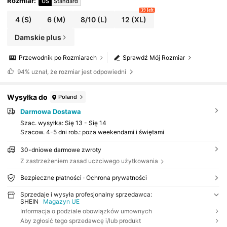
Rozmiar
:
US
Standard
39 left
4
(S)
6
(M)
8/10
(L)
12
(XL)
Damskie plus
Przewodnik po Rozmiarach
Sprawdź Mój Rozmiar
94%
uznał, że rozmiar jest odpowiedni
Wysyłka do
Poland
Darmowa Dostawa
Szac. wysyłka:
Się 13 - Się 14
Szacow. 4-5 dni rob.: poza weekendami i świętami
30-dniowe darmowe zwroty
Z zastrzeżeniem zasad uczciwego użytkowania
Bezpieczne płatności · Ochrona prywatności
Sprzedaje i wysyła profesjonalny sprzedawca:
SHEIN
Magazyn UE
Informacja o podziale obowiązków umownych
Aby zgłosić tego sprzedawcę i/lub produkt