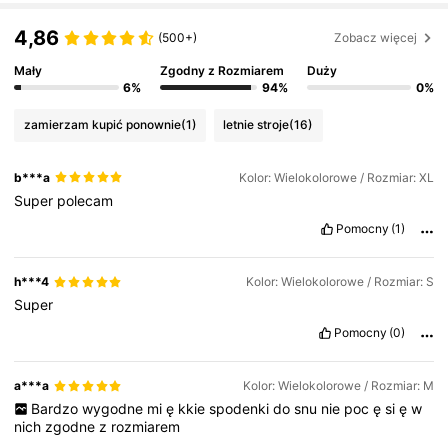
4,86
(500+)
Zobacz więcej
Mały
Zgodny z Rozmiarem
Duży
6%
94%
0%
zamierzam kupić ponownie
(1)
letnie stroje
(16)
b***a
Kolor: Wielokolorowe / Rozmiar: XL
Super
polecam
Pomocny
(1)
h***4
Kolor: Wielokolorowe / Rozmiar: S
Super
Pomocny
(0)
a***a
Kolor: Wielokolorowe / Rozmiar: M
Bardzo
wygodne
mi
ę
kkie
spodenki
do
snu
nie
poc
ę
si
ę
w
nich
zgodne
z
rozmiarem