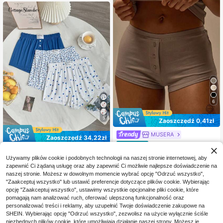
6
5
Zaoszczędź 0,41zł
MUSERA
Zaoszczędź 34,22zł
MUSERA Dopasowane,
Magazyn UE
40
zapinane na guziki z przodu, elasty
CottageSlumber
,59zł
-1%
czne w pasie, bawełniane mini szor
Używamy plików cookie i podobnych technologii na naszej stronie internetowej, aby
41,00zł
najniższa cena
CottageSlumber 3-czę
Magazyn UE
ty, komplet spodni, tylko zimowe, pr
zapewnić Ci żądaną usługę oraz aby zapewnić Ci możliwie najlepsze doświadczenie na
37
ściowy, drukowany, swobodny, da
4-5 dni roboczych
,44zł
-47%
zytulne, do wypoczynku, urocze, c
naszej stronie. Możesz w dowolnym momencie wybrać opcję "Odrzuć wszystko",
mski komplet piżamowy na święta
71,66zł
najniższa cena
odzienne, do wypoczynku, niezbęd
"Zaakceptuj wszystko" lub ustawić preferencje dotyczące plików cookie. Wybierając
4-5 dni roboczych
ne, walentynki, wiosna, lato, wakac
opcję "Zaakceptuj wszystko", ustawimy wszystkie opcjonalne pliki cookie, które
je, wakacje
pomagają nam analizować ruch, oferować ulepszoną funkcjonalność oraz
personalizować treści i reklamy, aby uzupełnić Twoje doświadczenie zakupowe na
SHEIN. Wybierając opcję "Odrzuć wszystko", zezwolisz na użycie wyłącznie ściśle
niezbędnych plików cookie, które umożliwiają działanie naszej strony. Możesz je