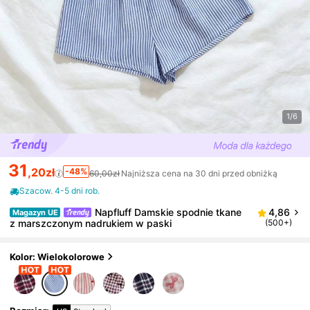
1/6
31
,20zł
-48%
60,00zł
Najniższa cena na 30 dni przed obniżką
Szacow. 4-5 dni rob.
Napfluff Damskie spodnie tkane
4,86
Magazyn UE
z marszczonym nadrukiem w paski
(500+)
Kolor: Wielokolorowe