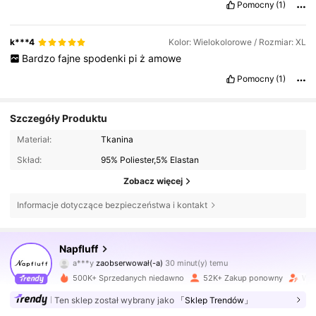
Pomocny
(1)
k***4
Kolor: Wielokolorowe / Rozmiar: XL
Bardzo
fajne
spodenki
pi
ż
amowe
Pomocny
(1)
Szczegóły Produktu
Materiał:
Tkanina
Skład:
95% Poliester,5% Elastan
Zobacz więcej
Informacje dotyczące bezpieczeństwa i kontakt
44K Obserwujący
4,76
Napfluff
a***y
zaobserwował(-a)
30 minut(y) temu
a***9
przegląda
44K Obserwujący
4,76
500K+ Sprzedanych niedawno
52K+ Zakup ponowny
Wzr
Ten sklep został wybrany jako
「Sklep Trendów」