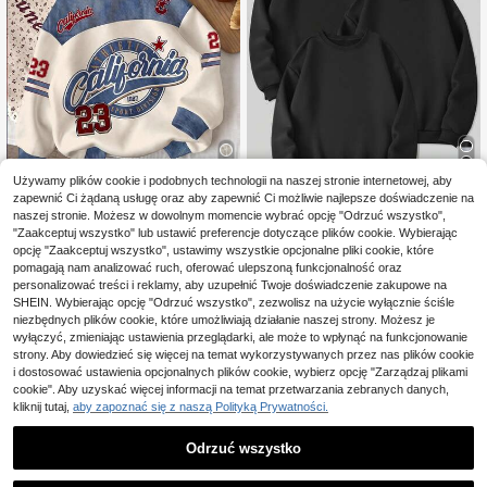
Używamy plików cookie i podobnych technologii na naszej stronie internetowej, aby
28
zapewnić Ci żądaną usługę oraz aby zapewnić Ci możliwie najlepsze doświadczenie na
Zaoszczędź 0,11zł
naszej stronie. Możesz w dowolnym momencie wybrać opcję "Odrzuć wszystko",
SHEIN EZwear Damska casualowa bluza z kapturem, jesień/zima, w paski, vintage, styl Y2K, odpowiednia na wyjścia, streetwear, codzienne dojazdy, randki, spotkania, jesień/zima/lato, Boże Narodzenie, Nowy Rok, Święto Dziękczynienia, imprezy, wesela, plażę, uroczystości ukończenia studiów i inne okazje, modna i elegancka, casualowa i uniwersalna, odpowiednia na wyjścia, randki, uczelnię
NEW
"Zaakceptuj wszystko" lub ustawić preferencje dotyczące plików cookie. Wybierając
3-częściowy komplet damskich bluz polarowych, bluza z okrągłym dekoltem, polar na jesień/zimę, wieloczęściowa bluzka, damska bluza, odzież sportowa, odpowiednia do noszenia na co dzień, uprawiania sportu, aktywności na świeżym powietrzu, podróży, spacerów po mieście itp.
opcję "Zaakceptuj wszystko", ustawimy wszystkie opcjonalne pliki cookie, które
69
,00zł
28 Left
pomagają nam analizować ruch, oferować ulepszoną funkcjonalność oraz
173
,15zł
personalizować treści i reklamy, aby uzupełnić Twoje doświadczenie zakupowe na
SHEIN. Wybierając opcję "Odrzuć wszystko", zezwolisz na użycie wyłącznie ściśle
173,26zł
najniższa cena
niezbędnych plików cookie, które umożliwiają działanie naszej strony. Możesz je
wyłączyć, zmieniając ustawienia przeglądarki, ale może to wpłynąć na funkcjonowanie
strony. Aby dowiedzieć się więcej na temat wykorzystywanych przez nas plików cookie
i dostosować ustawienia opcjonalnych plików cookie, wybierz opcję "Zarządzaj plikami
cookie". Aby uzyskać więcej informacji na temat przetwarzania zebranych danych,
kliknij tutaj,
aby zapoznać się z naszą Polityką Prywatności.
Odrzuć wszystko