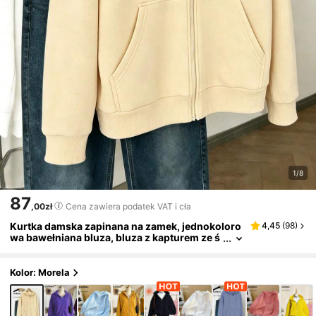
1/8
87
,00zł
Cena zawiera podatek VAT i cła
Kurtka damska zapinana na zamek, jednokoloro
4,45
(
98
)
wa bawełniana bluza, bluza z kapturem ze ś
ciągaczem, damska kurtka z długim rękawe
m, uniwersalna, w stylu retro/ulicznym/brytyjski
m/preppy, damska odzież uliczna i sportowa, mi
Kolor: Morela
ękka i oddychająca, odzież wierzchnia, damski p
łaszcz zimowy, ciepły płaszcz