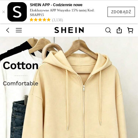
SHEIN APP - Codziennie nowe
×
Ekskluzywne APP Wszystko 15% taniej Kod:
ZDOBĄDŹ
SHAPP15
(3,138)