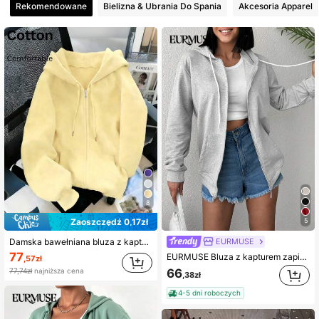
Rekomendowane
Bielizna & Ubrania Do Spania
Akcesoria Apparel
464 Obserwujący
4,82
464 Obserwujący
4,82
464 Obserwujący
4,82
464 Obserwujący
4,82
464 Obserwujący
4,82
8
Zaoszczędź 0,17zł
5
EURMUSE
Damska bawełniana bluza z kapturem na suwak, casualowa oversize'owa bluza z kapturem w stylu Y2K, miękka, oddychająca, wygodna i uniwersalna kurtka z długim rękawem
77
EURMUSE Bluza z kapturem zapinana na zamek błyskawiczny, ściągana sznurkiem, wykonana w 100% z bawełny
,57zł
66
77,74zł
najniższa cena
,38zł
4-5 dni roboczych