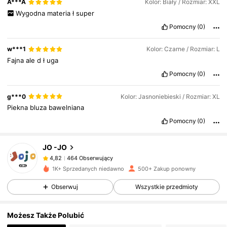
A***A
Kolor: Biały / Rozmiar: XXL
Wygodna
materia
ł
super
Pomocny
(0)
w***1
Kolor: Czarne / Rozmiar: L
Fajna
ale
d
ł
uga
Pomocny
(0)
g***0
Kolor: Jasnoniebieski / Rozmiar: XL
Piekna
bluza
bawelniana
Pomocny
(0)
464 Obserwujący
4,82
JO -JO
464 Obserwujący
4,82
d***8
zaobserwował(-a)
23 godzin(y) temu
1K+ Sprzedanych niedawno
500+ Zakup ponowny
464 Obserwujący
4,82
Obserwuj
Wszystkie przedmioty
464 Obserwujący
4,82
464 Obserwujący
4,82
Możesz Także Polubić
464 Obserwujący
4,82