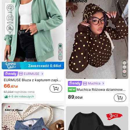
12
Zaoszczędź 0,66zł
EURMUSE
14
EURMUSE Bluza z kapturem zapinana na suwak, wykonana w 100% z bawełny
Muchica
66
,67zł
Muchica Różowa dzianinowa bluza z kapturem w grochy dla kobiet
NEW
67,33zł
najniższa cena
89
4-5 dni roboczych
,00zł