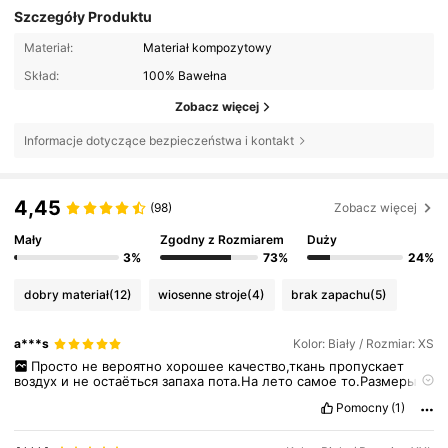
Szczegóły Produktu
Materiał:
Materiał kompozytowy
Skład:
100% Bawełna
Zobacz więcej
Informacje dotyczące bezpieczeństwa i kontakt
4,45
(98)
Zobacz więcej
Mały
Zgodny z Rozmiarem
Duży
3%
73%
24%
dobry materiał
(12)
wiosenne stroje
(4)
brak zapachu
(5)
a***s
Kolor: Biały / Rozmiar: XS
Просто
не
вероятно
хорошее
качество,ткань
пропускает
воздух
и
не
остаёться
запаха
пота.На
лето
самое
то.Размеры
тоже
хороши,нету
такого
что
размер
S
как
XXS
.
Pomocny
(1)