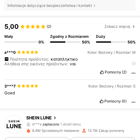
Informacje dotyczące bezpieczeństwa i kontakt
5,00
(2)
Zobacz więcej
Mały
Zgodny z Rozmiarem
Duży
0%
50%
50%
a***0
Kolor: Beżowy / Rozmiar: M
Ποιότητα προϊόντος:
καταπληκτικο
Αλήθεια στις εικόνες προϊόντων:
ναι
Περιγραφή μυρωδιάς:
καμμια
Pomocny
(2)
Υλικό υφάσματος:
κοτλε
Κατάλληλος:
χειμωνα
πολύ
περιποιημενο
αλλα
φουσκωτο
3***7
Kolor: Beżowy / Rozmiar: S
Goed
Pomocny
(0)
1M Obserwujący
4,85
SHEIN LUNE
e***a
zapłacono
1 dzień temu
N***z
zaobserwował(-a)
4 godzin(y) temu
8.9M Sprzedanych niedawno
13.7M Zakup ponowny
1M Obserwujący
4,85