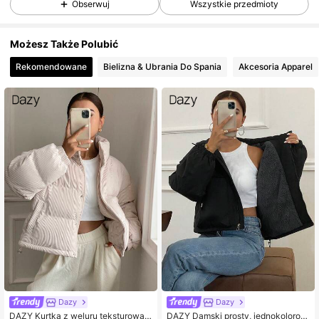
Obserwuj
Wszystkie przedmioty
1M Obserwujący
4,85
Możesz Także Polubić
Rekomendowane
Bielizna & Ubrania Do Spania
Akcesoria Apparel
1M Obserwujący
4,85
1M Obserwujący
4,85
1M Obserwujący
4,85
1M Obserwujący
4,85
1M Obserwujący
4,85
Dazy
Dazy
DAZY Kurtka z weluru teksturowan
DAZY Damski prosty, jednokolorow