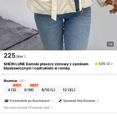
1/6
225
,15zł
SHEIN LUNE Damski płaszcz zimowy z zamkiem
5,00
(
2
)
błyskawicznym i nadrukiem w romby
Rozmiar
US
29 left
35 left
4
(S)
6
(M)
8/10
(L)
12
(XL)
Przewodnik po Rozmiarach
Sprawdź Mój Rozmiar
Nie twój rozmiar? Powiedz nam