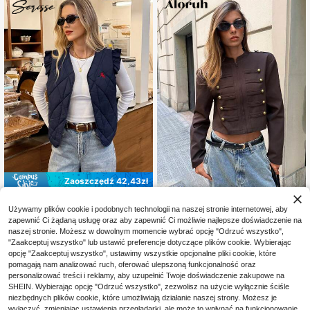
Zaoszczędź 42,43zł
Serisse
Aloruh
Używamy plików cookie i podobnych technologii na naszej stronie internetowej, aby
Serisse Damska kamizelka casualo
Aloruh Damski vintage płaszc
NEW
zapewnić Ci żądaną usługę oraz aby zapewnić Ci możliwie najlepsze doświadczenie na
36
wa z haftem rycerza i bufiastymi rę
z z szerokimi ramionami i guzikami
115
,45zł
-53%
,00zł
naszej stronie. Możesz w dowolnym momencie wybrać opcję "Odrzuć wszystko",
kawami, kurtka zimowa, kurtka z h
napoleońskimi, jesień/zima
78,88zł
najniższa cena
aftem kucyka, pikowana kurtka, da
"Zaakceptuj wszystko" lub ustawić preferencje dotyczące plików cookie. Wybierając
4-5 dni roboczych
mska zimowa, wiosna/jesień, modn
opcję "Zaakceptuj wszystko", ustawimy wszystkie opcjonalne pliki cookie, które
a i uniwersalna, Boże Narodzenie dl
pomagają nam analizować ruch, oferować ulepszoną funkcjonalność oraz
a kobiet, wygodna jesień i zima dla
personalizować treści i reklamy, aby uzupełnić Twoje doświadczenie zakupowe na
kobiet, styl francuski, brunch, elega
SHEIN. Wybierając opcję "Odrzuć wszystko", zezwolisz na użycie wyłącznie ściśle
ncki zestaw damski, dojazdy do pra
niezbędnych plików cookie, które umożliwiają działanie naszej strony. Możesz je
cy, biuro, minimalistyczny, eleganc
wyłączyć, zmieniając ustawienia przeglądarki, ale może to wpłynąć na funkcjonowanie