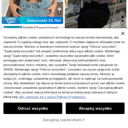
8
Zaoszczędź 20,74zł
SHEIN EZwear Damska
Magazyn UE
wiosenna, nowa, morelowa, tkana,
28 Left
Livesso
cienka marynarka na jesień/zimę
27
Używamy plików cookie i podobnych technologii na naszej stronie internetowej, aby
,45zł
-43%
Livesso Jednolita, bezr
Magazyn UE
zapewnić Ci żądaną usługę oraz aby zapewnić Ci możliwie najlepsze doświadczenie na
48,19zł
najniższa cena
35
ękawnik z kołnierzykiem z klapami,
,55zł
-55%
4-5 dni roboczych
naszej stronie. Możesz w dowolnym momencie wybrać opcję "Odrzuć wszystko",
krótka damska marynarka, letni stró
79,00zł
najniższa cena
j biznesowy
"Zaakceptuj wszystko" lub ustawić preferencje dotyczące plików cookie. Wybierając
4-5 dni roboczych
opcję "Zaakceptuj wszystko", ustawimy wszystkie opcjonalne pliki cookie, które
pomagają nam analizować ruch, oferować ulepszoną funkcjonalność oraz
personalizować treści i reklamy, aby uzupełnić Twoje doświadczenie zakupowe na
SHEIN. Wybierając opcję "Odrzuć wszystko", zezwolisz na użycie wyłącznie ściśle
niezbędnych plików cookie, które umożliwiają działanie naszej strony. Możesz je
wyłączyć, zmieniając ustawienia przeglądarki, ale może to wpłynąć na funkcjonowanie
strony. Aby dowiedzieć się więcej na temat wykorzystywanych przez nas plików cookie
i dostosować ustawienia opcjonalnych plików cookie, wybierz opcję "Zarządzaj plikami
cookie". Aby uzyskać więcej informacji na temat przetwarzania zebranych danych,
kliknij tutaj,
aby zapoznać się z naszą Polityką Prywatności.
Odrzuć wszystko
Akceptuj wszystko
Zarządzaj ciasteczkami
DODAJ DO KOSZYKA
12