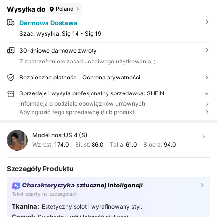
Wysyłka do
Poland
Darmowa Dostawa
Szac. wysyłka:
Się 14 - Się 19
30-dniowe darmowe zwroty
Z zastrzeżeniem zasad uczciwego użytkowania
Bezpieczne płatności · Ochrona prywatności
Sprzedaje i wysyła profesjonalny sprzedawca: SHEIN
Informacja o podziale obowiązków umownych
Aby zgłosić tego sprzedawcę i/lub produkt
Model nosi:
US 4 (S)
Wzrost:
174.0
Biust:
86.0
Talia:
61.0
Biodra:
94.0
Szczegóły Produktu
Charakterystyka sztucznej inteligencji
Tekst oparty na szczegółach
Tkanina:
Estetyczny splot i wyrafinowany styl.
Casual:
Swobodny krój i łatwość stylizacji.