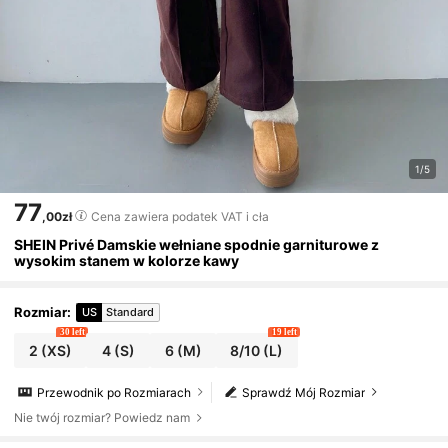
1/5
77
,00zł
Cena zawiera podatek VAT i cła
SHEIN Privé Damskie wełniane spodnie garniturowe z
wysokim stanem w kolorze kawy
Rozmiar
:
US
Standard
30 left
19 left
2
(XS)
4
(S)
6
(M)
8/10
(L)
Przewodnik po Rozmiarach
Sprawdź Mój Rozmiar
Nie twój rozmiar? Powiedz nam