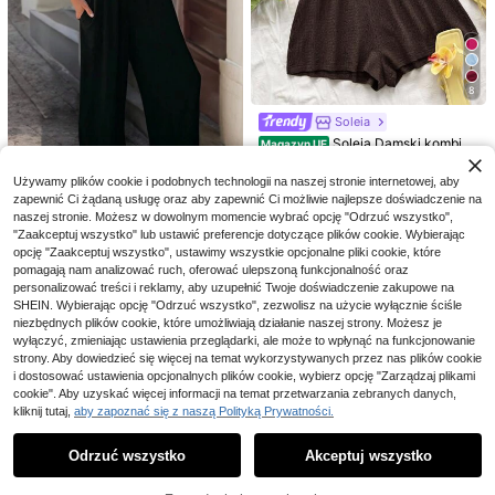
Zaoszczędź 44,37zł
Serisse
8
Serisse Jednokolorowy
Magazyn UE
10
damski kombinezon z falbankami n
Soleia
(1000+)
a wakacje i na co dzień
42
Soleia Damski kombine
Magazyn UE
Flirla Jednokolorowy s
Magazyn UE
,63zł
-51%
zon z asymetrycznymi ramionami,
(1000+)
wobodny, luźny kombinezon bez rę
87,00zł
najniższa cena
#2 Bestsellery
w Długi Kombinezony damskie
odpowiedni na letnie wakacje, brun
kawów plisowany
4-5 dni roboczych
Używamy plików cookie i podobnych technologii na naszej stronie internetowej, aby
58
(1000+)
SHEIN LUNE Damski kombinezon n
ch, Dzień Matki, ukończenie szkoł
,00zł
zapewnić Ci żądaną usługę oraz aby zapewnić Ci możliwie najlepsze doświadczenie na
a ramiączkach z szerokimi nogawk
1 Left
y, kościół, plażę, festiwal muzyczn
78
,00zł
4-5 dni roboczych
ami i tropikalnym nadrukiem na wa
naszej stronie. Możesz w dowolnym momencie wybrać opcję "Odrzuć wszystko",
y, lotnisko, popołudniową herbatę
48
kacje
,00zł
"Zaakceptuj wszystko" lub ustawić preferencje dotyczące plików cookie. Wybierając
4-5 dni roboczych
opcję "Zaakceptuj wszystko", ustawimy wszystkie opcjonalne pliki cookie, które
pomagają nam analizować ruch, oferować ulepszoną funkcjonalność oraz
personalizować treści i reklamy, aby uzupełnić Twoje doświadczenie zakupowe na
SHEIN. Wybierając opcję "Odrzuć wszystko", zezwolisz na użycie wyłącznie ściśle
niezbędnych plików cookie, które umożliwiają działanie naszej strony. Możesz je
wyłączyć, zmieniając ustawienia przeglądarki, ale może to wpłynąć na funkcjonowanie
strony. Aby dowiedzieć się więcej na temat wykorzystywanych przez nas plików cookie
i dostosować ustawienia opcjonalnych plików cookie, wybierz opcję "Zarządzaj plikami
cookie". Aby uzyskać więcej informacji na temat przetwarzania zebranych danych,
kliknij tutaj,
aby zapoznać się z naszą Polityką Prywatności.
Pokaż podobne produkty w magazynie
Zobacz Wszystko
Odrzuć wszystko
Akceptuj wszystko
Przepraszamy ten produkt został wyprzedany.