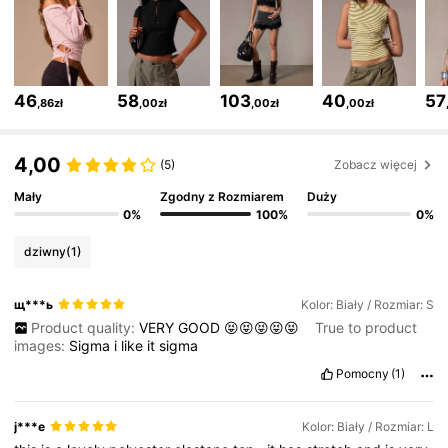
566K Obserwujący
4,78
46
58
103
40
57
,86zł
,00zł
,00zł
,00zł
566K Obserwujący
4,78
4,00
(5)
Zobacz więcej
Mały
Zgodny z Rozmiarem
Duży
566K Obserwujący
4,78
0%
100%
0%
dziwny
(1)
566K Obserwujący
4,78
щ***ь
Kolor: Biały / Rozmiar: S
Product quality:
VERY
GOOD
😝😝😝😝😝
True to product
566K Obserwujący
4,78
images:
Sigma
i
like
it
sigma
Pomocny
(1)
566K Obserwujący
4,78
j***e
Kolor: Biały / Rozmiar: L