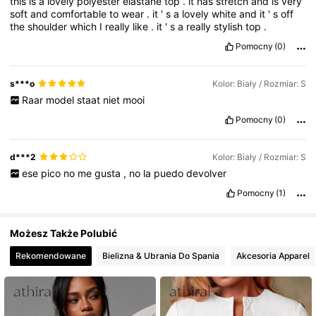
this
is
a
lovely
polyester
elastane
top
.
it
has
stretch
and
is
very
soft
and
comfortable
to
wear
.
it
'
s
a
lovely
white
and
it
'
s
off
566K Obserwujący
4,78
the
shoulder
which
I
really
like
.
it
'
s
a
really
stylish
top
.
Pomocny
(0)
s***o
Kolor: Biały / Rozmiar: S
Raar
model
staat
niet
mooi
Pomocny
(0)
d***2
Kolor: Biały / Rozmiar: S
ese
pico
no
me
gusta
,
no
la
puedo
devolver
Pomocny
(1)
Możesz Także Polubić
Rekomendowane
Bielizna & Ubrania Do Spania
Akcesoria Apparel