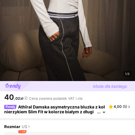
1/5
40
,02zł
Cena zawiera podatek VAT i cła
Athîral Damska asymetryczna bluzka z koł
4,00
(
5
)
nierzykiem Slim Fit w kolorze białym z długi
m rękawem, jesień
Rozmiar
US
5 left