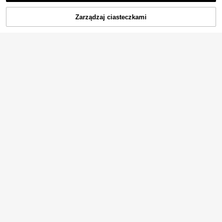
Zarządzaj ciasteczkami
DODAJ DO KOSZYKA