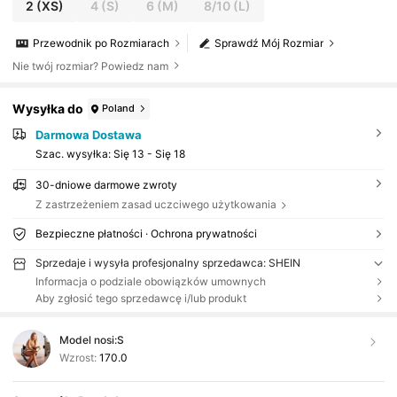
2
(XS)
4
(S)
6
(M)
8/10
(L)
Przewodnik po Rozmiarach
Sprawdź Mój Rozmiar
Nie twój rozmiar? Powiedz nam
Wysyłka do
Poland
Darmowa Dostawa
Szac. wysyłka:
Się 13 - Się 18
30-dniowe darmowe zwroty
Z zastrzeżeniem zasad uczciwego użytkowania
Bezpieczne płatności · Ochrona prywatności
Sprzedaje i wysyła profesjonalny sprzedawca: SHEIN
Informacja o podziale obowiązków umownych
Aby zgłosić tego sprzedawcę i/lub produkt
Model nosi:
S
Wzrost:
170.0