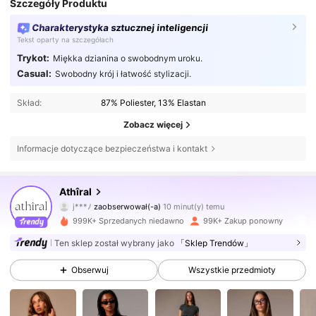
Szczegóły Produktu
Charakterystyka sztucznej inteligencji
Tekst oparty na szczegółach
Trykot:
Miękka dzianina o swobodnym uroku.
Casual:
Swobodny krój i łatwość stylizacji.
Skład:
87% Poliester, 13% Elastan
Zobacz więcej
Informacje dotyczące bezpieczeństwa i kontakt
566K Obserwujący
4,78
Athîral
j***ﾉ
zaobserwował(-a)
10 minut(y) temu
m***a
przegląda
566K Obserwujący
4,78
999K+ Sprzedanych niedawno
99K+ Zakup ponowny
Ten sklep został wybrany jako
「Sklep Trendów」
566K Obserwujący
4,78
Obserwuj
Wszystkie przedmioty
566K Obserwujący
4,78