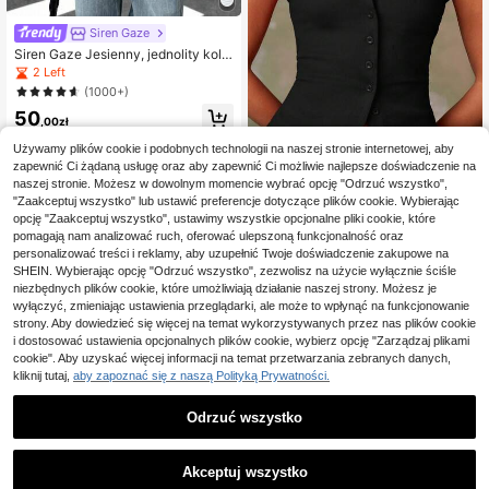
Siren Gaze
Siren Gaze Jesienny, jednolity kolo
r, ukośny dekolt na ramionach, koro
2 Left
nkowy splot, kołnierz typu komin, dł
(1000+)
ugi rękaw, biały, damski T-shirt, sw
50
obodny, świąteczny, damski, nowor
,00zł
oczny, Y2K
Używamy plików cookie i podobnych technologii na naszej stronie internetowej, aby
Zaoszczędź 0,53zł
zapewnić Ci żądaną usługę oraz aby zapewnić Ci możliwie najlepsze doświadczenie na
naszej stronie. Możesz w dowolnym momencie wybrać opcję "Odrzuć wszystko",
Athîral
"Zaakceptuj wszystko" lub ustawić preferencje dotyczące plików cookie. Wybierając
Athîral Damska, luźna,
opcję "Zaakceptuj wszystko", ustawimy wszystkie opcjonalne pliki cookie, które
Magazyn UE
52
czarna bluzka z krótkim rękawem,
pomagają nam analizować ruch, oferować ulepszoną funkcjonalność oraz
,47zł
-1%
zapinana na guziki, dopasowany kr
53,00zł
najniższa cena
personalizować treści i reklamy, aby uzupełnić Twoje doświadczenie zakupowe na
ój, wygodna i miękka dzianina, uroc
4-5 dni roboczych
SHEIN. Wybierając opcję "Odrzuć wszystko", zezwolisz na użycie wyłącznie ściśle
zy czarny top, czarna koszula dam
niezbędnych plików cookie, które umożliwiają działanie naszej strony. Możesz je
ska, elegancki top, święta dla kobie
wyłączyć, zmieniając ustawienia przeglądarki, ale może to wpłynąć na funkcjonowanie
t, bluzki na co dzień dla kobiet, bluz
strony. Aby dowiedzieć się więcej na temat wykorzystywanych przez nas plików cookie
ka na wyjście dla kobiet, wiosenne
ubrania dla kobiet, letnie ubrania dl
i dostosować ustawienia opcjonalnych plików cookie, wybierz opcję "Zarządzaj plikami
a kobiet, letni top
cookie". Aby uzyskać więcej informacji na temat przetwarzania zebranych danych,
kliknij tutaj,
aby zapoznać się z naszą Polityką Prywatności.
Odrzuć wszystko
Akceptuj wszystko