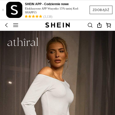
SHEIN APP - Codziennie nowe
×
Ekskluzywne APP Wszystko 15% taniej Kod:
ZDOBĄDŹ
SHAPP15
(3,138)