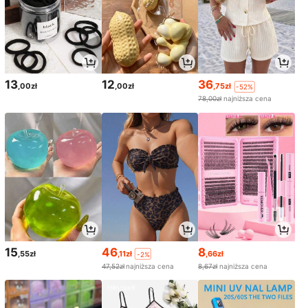
13
12
36
,00zł
,00zł
,75zł
-52%
78,00zł
najniższa cena
15
46
8
,55zł
,11zł
,66zł
-2%
47,52zł
najniższa cena
8,67zł
najniższa cena