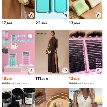
17
22
13
,74zł
,40zł
,00zł
16
111
12
,66zł
,00zł
,89zł
16,67zł
najniższa cena
13,00zł
najniższa cena