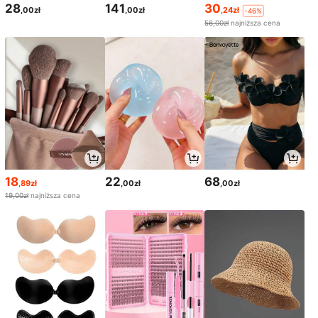
28
141
30
,00zł
,00zł
,24zł
-46%
56,00zł
najniższa cena
18
22
68
,89zł
,00zł
,00zł
19,00zł
najniższa cena