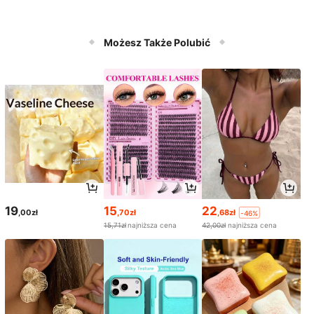
Możesz Także Polubić
19
15
22
,00zł
,70zł
,68zł
-46%
15,71zł
najniższa cena
42,00zł
najniższa cena