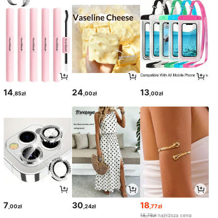
14
24
13
,85zł
,00zł
,00zł
7
30
18
,00zł
,24zł
,77zł
18,78zł
najniższa cena