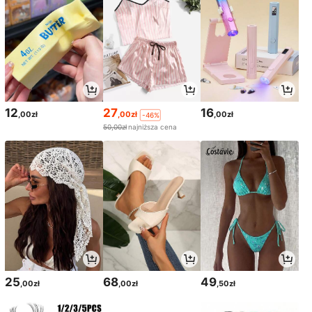
12
27
16
,00zł
,00zł
,00zł
-46%
50,00zł
najniższa cena
25
68
49
,00zł
,00zł
,50zł