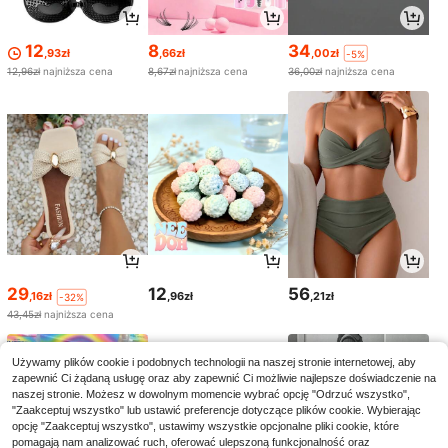
12
8
34
,93zł
,66zł
,00zł
-5%
12,96zł
najniższa cena
8,67zł
najniższa cena
36,00zł
najniższa cena
29
12
56
,16zł
,96zł
,21zł
-32%
43,45zł
najniższa cena
Używamy plików cookie i podobnych technologii na naszej stronie internetowej, aby
zapewnić Ci żądaną usługę oraz aby zapewnić Ci możliwie najlepsze doświadczenie na
naszej stronie. Możesz w dowolnym momencie wybrać opcję "Odrzuć wszystko",
"Zaakceptuj wszystko" lub ustawić preferencje dotyczące plików cookie. Wybierając
opcję "Zaakceptuj wszystko", ustawimy wszystkie opcjonalne pliki cookie, które
pomagają nam analizować ruch, oferować ulepszoną funkcjonalność oraz