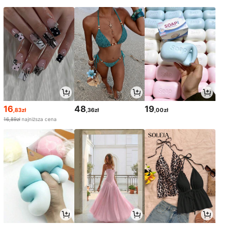
16
48
19
,83zł
,36zł
,00zł
16,89zł
najniższa cena