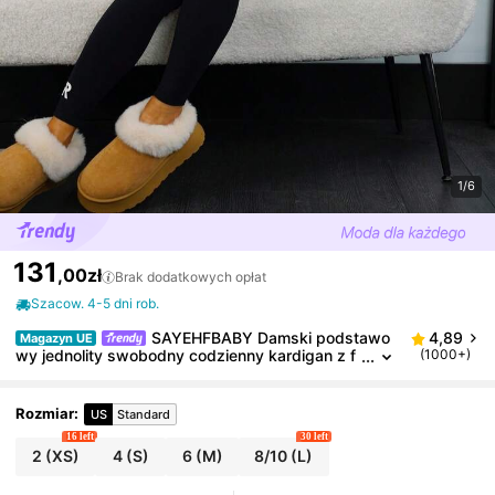
1/6
131
,00zł
Brak dodatkowych opłat
Szacow. 4-5 dni rob.
SAYEHFBABY Damski podstawo
4,89
Magazyn UE
wy jednolity swobodny codzienny kardigan z f
(1000+)
akturą z guzikami z przodu i kieszeniami, ciepły
kardigan na jesień/zimę, bluzki z długim rękawem
Rozmiar
:
US
Standard
16 left
30 left
2
(XS)
4
(S)
6
(M)
8/10
(L)