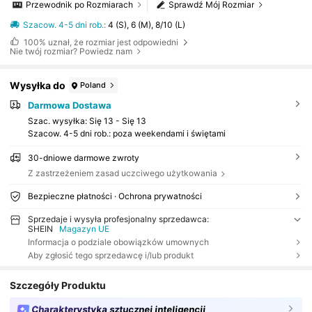
Przewodnik po Rozmiarach
Sprawdź Mój Rozmiar
Szacow. 4-5 dni rob.
:
4 (S), 6 (M), 8/10 (L)
100%
uznał, że rozmiar jest odpowiedni
Nie twój rozmiar? Powiedz nam
Wysyłka do
Poland
Darmowa Dostawa
Szac. wysyłka:
Się 13 - Się 13
Szacow. 4-5 dni rob.: poza weekendami i świętami
30-dniowe darmowe zwroty
Z zastrzeżeniem zasad uczciwego użytkowania
Bezpieczne płatności · Ochrona prywatności
Sprzedaje i wysyła profesjonalny sprzedawca:
SHEIN
Magazyn UE
Informacja o podziale obowiązków umownych
Aby zgłosić tego sprzedawcę i/lub produkt
Szczegóły Produktu
Charakterystyka sztucznej inteligencji