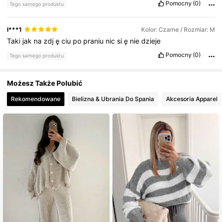
Pomocny
(0)
Tego samego produktu
l***1
Kolor: Czarne / Rozmiar: M
Taki
jak
na
zdj
ę
ciu
po
praniu
nic
si
ę
nie
dzieje
Pomocny
(0)
Tego samego produktu
Możesz Także Polubić
Rekomendowane
Bielizna & Ubrania Do Spania
Akcesoria Apparel