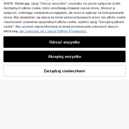
4-5 dni roboczych
SHEIN. Wybierając opcję "Odrzuć wszystko", zezwolisz na użycie wyłącznie ściśle
niezbędnych plików cookie, które umożliwiają działanie naszej strony. Możesz je
wyłączyć, zmieniając ustawienia przeglądarki, ale może to wpłynąć na funkcjonowanie
strony. Aby dowiedzieć się więcej na temat wykorzystywanych przez nas plików cookie
i dostosować ustawienia opcjonalnych plików cookie, wybierz opcję "Zarządzaj plikami
cookie". Aby uzyskać więcej informacji na temat przetwarzania zebranych danych,
kliknij tutaj,
aby zapoznać się z naszą Polityką Prywatności.
Odrzuć wszystko
Akceptuj wszystko
DODAJ DO
Zarządzaj ciasteczkami
KUP TERAZ
KOSZYKA
12
21
Maija
Maija Damski dzianino
EURMUSE
Magazyn UE
30
wy top bez rękawów w jednolitym
,38zł
-62%
EURMUSE Kardigan z g
Magazyn UE
kolorze z guzikami z przodu, minim
81,00zł
najniższa cena
uzikami
(1000+)
alistyczny design, uniwersalny do s
4-5 dni roboczych
102
tylu casual i biznesowego. Krój bez
,29zł
rękawów zapewnia swobodę i wsz
echstronność, odpowiedni do miejs
4-5 dni roboczych
kich dojazdów, do biura i jako profe
sjonalny strój nauczycielski. Idealn