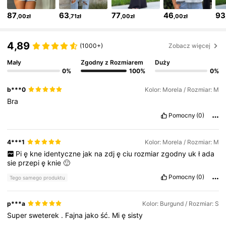
4,81
87
63
77
46
93
,00zł
,71zł
,00zł
,00zł
54K Obserwujący
4,81
4,89
(1000+)
Zobacz więcej
Mały
Zgodny z Rozmiarem
Duży
54K Obserwujący
4,81
0%
100%
0%
b***0
Kolor: Morela / Rozmiar: M
54K Obserwujący
4,81
Bra
Pomocny
(0)
54K Obserwujący
4,81
4***1
Kolor: Morela / Rozmiar: M
Pi
ę
kne
identyczne
jak
na
zdj
ę
ciu
rozmiar
zgodny
uk
ł
ada
54K Obserwujący
4,81
sie
przepi
ę
knie
🙂
Pomocny
(0)
Tego samego produktu
54K Obserwujący
4,81
p***a
Kolor: Burgund / Rozmiar: S
Super
sweterek
.
Fajna
jako
ść.
Mi
ę
sisty
54K Obserwujący
4,81