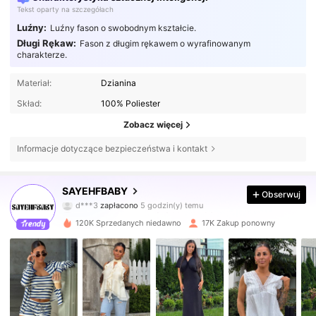
Tekst oparty na szczegółach
Luźny:
Luźny fason o swobodnym kształcie.
Długi Rękaw:
Fason z długim rękawem o wyrafinowanym
charakterze.
Materiał:
Dzianina
Skład:
100% Poliester
Zobacz więcej
Informacje dotyczące bezpieczeństwa i kontakt
54K Obserwujący
4,81
SAYEHFBABY
Obserwuj
d***3
zapłacono
5 godzin(y) temu
m***5
zaobserwował(-a)
30 minut(y) temu
120K Sprzedanych niedawno
17K Zakup ponowny
54K Obserwujący
4,81
54K Obserwujący
4,81
54K Obserwujący