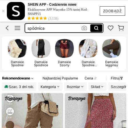
spodenki
SHEIN APP - Codziennie nowe
×
Ekskluzywne APP Wszystko 15% taniej Kod:
spódniczka
ZDOBĄDŹ
SHAPP15
(3,138)
spodnie
spódnica
dresy
spodenki
Damskie
Damskie
Damskie
Damskie
Damskie
Spodnie
Spódnice
Szorty
Spodnie
legginsy
Dresowe
Rekomendowane
Najbardziej Popularne
Cena
Filtruj
Szac. 3 dni rob.
Kategoria
Rozmiar
Skład
Szczegóły