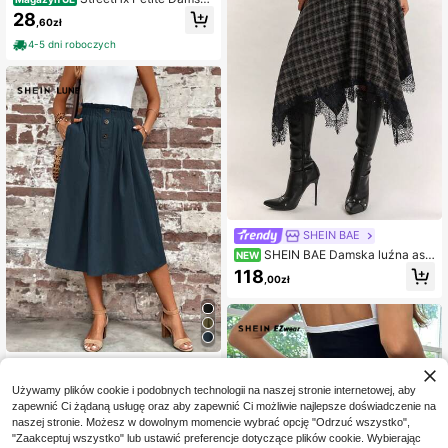
e letnie spodnie z teksturą o prosty
28
,60zł
ch nogawkach, dla niskich kobiet
4-5 dni roboczych
SHEIN BAE
SHEIN BAE Damska luźna asy
NEW
metryczna spódnica w kratę, odpo
118
,00zł
wiednia na festiwal muzyczny, do c
odziennego streetwearu, w stylu w
asteland i retro Y2K
SHEIN LUNE Spódnica
Magazyn UE
casual z pasem typu paperbag, ukr
#3 Bestsellery
w Talia torby papierowej Spódnice damskie
Używamy plików cookie i podobnych technologii na naszej stronie internetowej, aby
ytą kieszenią i guzikowym detalem
(1000+)
zapewnić Ci żądaną usługę oraz aby zapewnić Ci możliwie najlepsze doświadczenie na
32
naszej stronie. Możesz w dowolnym momencie wybrać opcję "Odrzuć wszystko",
,94zł
-57%
77,00zł
najniższa cena
"Zaakceptuj wszystko" lub ustawić preferencje dotyczące plików cookie. Wybierając