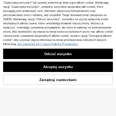
SHEIN MOD Damska pr
Magazyn UE
"Zaakceptuj wszystko" lub ustawić preferencje dotyczące plików cookie. Wybierając
osta casualowa bluzka z dżinsu z f
#2 Bestsellery
w Zamek błyskawiczny Damskie bluzki dżinsowe
opcję "Zaakceptuj wszystko", ustawimy wszystkie opcjonalne pliki cookie, które
albaną na ramieniu, do codzienneg
39
pomagają nam analizować ruch, oferować ulepszoną funkcjonalność oraz
,20zł
-50%
o noszenia
79,00zł
najniższa cena
personalizować treści i reklamy, aby uzupełnić Twoje doświadczenie zakupowe na
4-5 dni roboczych
SHEIN. Wybierając opcję "Odrzuć wszystko", zezwolisz na użycie wyłącznie ściśle
niezbędnych plików cookie, które umożliwiają działanie naszej strony. Możesz je
wyłączyć, zmieniając ustawienia przeglądarki, ale może to wpłynąć na funkcjonowanie
strony. Aby dowiedzieć się więcej na temat wykorzystywanych przez nas plików cookie
i dostosować ustawienia opcjonalnych plików cookie, wybierz opcję "Zarządzaj plikami
cookie". Aby uzyskać więcej informacji na temat przetwarzania zebranych danych,
kliknij tutaj,
aby zapoznać się z naszą Polityką Prywatności.
Odrzuć wszystko
Akceptuj wszystko
Zaoszczędź 62,19zł
Zarządzaj ciasteczkami
DODAJ DO KOSZYKA
#OdważneJortsy
DAZY Nowe letnie luźn
Magazyn UE
5
33
e casualowe szorty jeansowe dla k
,81zł
-64%
obiet w stylu wakacyjnym
Zaoszczędź 42,07zł
96,00zł
najniższa cena
4-5 dni roboczych
SHEIN MOD
SHEIN MOD Damski cz
Magazyn UE
27
arny, dżinsowy podkoszulek z szer
,93zł
-60%
okimi ramiączkami i zamkiem błysk
70,00zł
najniższa cena