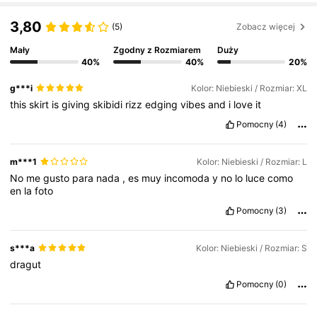
3,80
(5)
Zobacz więcej
4.2M Obserwujący
4,86
Mały
Zgodny z Rozmiarem
Duży
40%
40%
20%
4.2M Obserwujący
4,86
g***i
Kolor: Niebieski / Rozmiar: XL
this
skirt
is
giving
skibidi
rizz
edging
vibes
and
i
love
it
Pomocny
(4)
4.2M Obserwujący
4,86
m***1
Kolor: Niebieski / Rozmiar: L
No
me
gusto
para
nada
,
es
muy
incomoda
y
no
lo
luce
como
4.2M Obserwujący
4,86
en
la
foto
Pomocny
(3)
4.2M Obserwujący
4,86
s***a
Kolor: Niebieski / Rozmiar: S
dragut
Pomocny
(0)