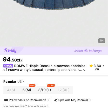
1/4
94
,50zł
ROMWE Hippie Damska plisowana spódnica
3,80
dżinsowa w stylu casual, sprana i postarzana n
(5)
a wiosnę/lato
Rozmiar
US
3 left
11 left
4
(S)
6
(M)
8/10
(L)
12
(XL)
Przewodnik po Rozmiarach
Sprawdź Mój Rozmiar
Nie twój rozmiar? Powiedz nam