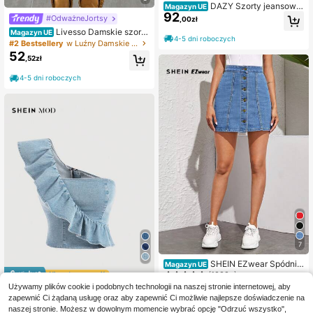
DAZY Szorty jeansowe
Magazyn UE
92
z szerokimi nogawkami i surowym
#OdważneJortsy
,00zł
obszyciem, szorty typu mom shorts
Livesso Damskie szorty
Magazyn UE
4-5 dni roboczych
jeansowe z bawełny w kamuflażu a
#2 Bestsellery
w Luźny Damskie szorty dżinsowe
rmijnej zieleni, 5 cali, letnie, na outd
52
,52zł
oorowy festiwal muzyczny, casual
owe
4-5 dni roboczych
7
SHEIN EZwear Spódnic
Magazyn UE
e Dżinsowe Przód z Guzikami Rów
(1000+)
ny Niebieski Codzienny
Zaoszczędź 39,80zł
79
Używamy plików cookie i podobnych technologii na naszej stronie internetowej, aby
,00zł
zapewnić Ci żądaną usługę oraz aby zapewnić Ci możliwie najlepsze doświadczenie na
SHEIN MOD
naszej stronie. Możesz w dowolnym momencie wybrać opcję "Odrzuć wszystko",
4-5 dni roboczych