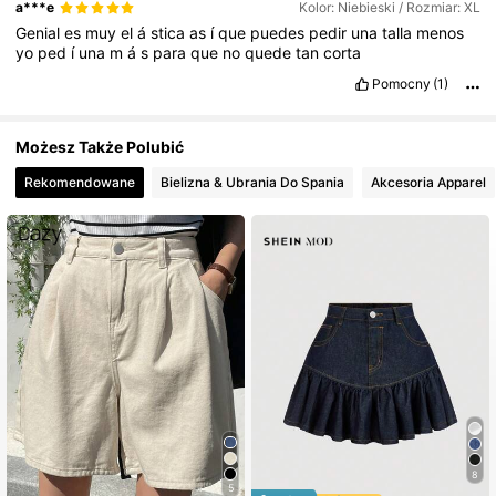
a***e
Kolor: Niebieski / Rozmiar: XL
Genial
es
muy
el
á
stica
as
í
que
puedes
pedir
una
talla
menos
yo
ped
í
una
m
á
s
para
que
no
quede
tan
corta
Pomocny
(1)
Możesz Także Polubić
Rekomendowane
Bielizna & Ubrania Do Spania
Akcesoria Apparel
8
5