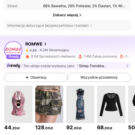
Skład:
68% Bawełna, 29% Poliester, 2% Elastan, 1% Wiskoza
Zobacz więcej
Informacje dotyczące bezpieczeństwa i kontakt
4.2M Obserwujący
4,86
ROMWE
4.2M Obserwujący
4,86
8.1M Sprzedanych niedawno
7.4M Zakup ponowny
Wzros
Ten sklep został wybrany jako
「Sklep Trendów」
4.2M Obserwujący
4,86
Obserwuj
Wszystkie przedmioty
4.2M Obserwujący
4,86
4.2M Obserwujący
4,86
44
128
92
68
5
,20zł
,00zł
,00zł
,00zł
4.2M Obserwujący
4,86