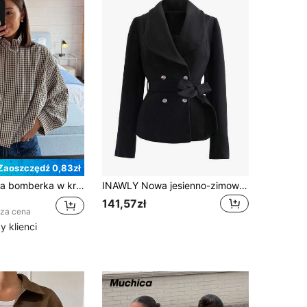
Zaoszczędź 0,83zł
Damska kurtka bomberka w kratę, wiosenny krótki płaszcz i kurtka na wyjście, lekka kurtka zapinana na zamek, długi rękaw, casualowy streetwear dla pań, na lotnisko i wakacje
INAWLY Nowa jesienno-zimowa damska luźna kurtka casualowa z czarnym paskiem
141,57zł
sza cena
 klienci