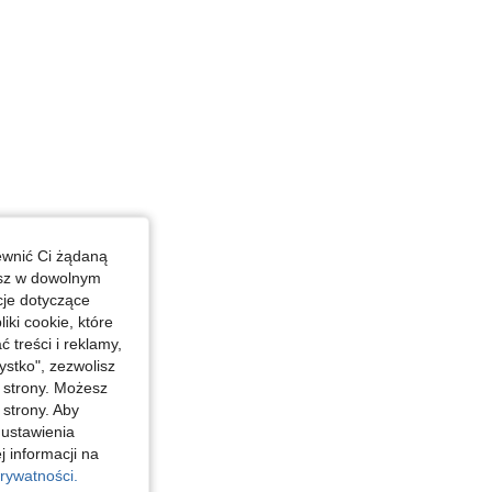
36 in, Kolor: Czarne, Rozmiar: M
ewnić Ci żądaną
esz w dowolnym
cje dotyczące
iki cookie, które
treści i reklamy,
stko", zezwolisz
j strony. Możesz
 strony. Aby
 ustawienia
j informacji na
rywatności.