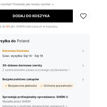
j rozmiar? Powiedz jaki nosisz rozmiar
DODAJ DO KOSZYKA
ź do
63
pkt. SHEIN naliczanych w koszyku.
syłka do
Poland
Darmowa Dostawa
Szac. wysyłka:
Się 14 - Się 19
30-dniowe darmowe zwroty
Z zastrzeżeniem zasad uczciwego użytkowania
Bezpieczeństwo zakupów
Bezpieczne płatności
Ochrona prywatności
Sprzedaje profesjonalny sprzedawca: SHEIN
Wysyłka przez SHEIN
Informacja o podziale obowiązków umownych