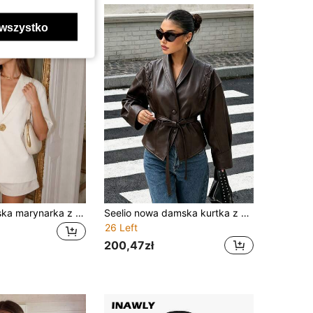
wszystko
VINOVA Damska marynarka z mieszanki lnu, z klapami i metalowymi guzikami, luźna, krótka, minimalistyczna, letnia odzież wierzchnia
Seelio nowa damska kurtka z paskiem w stylu europejskim i amerykańskim na jesień/zimę
26 Left
200,47zł