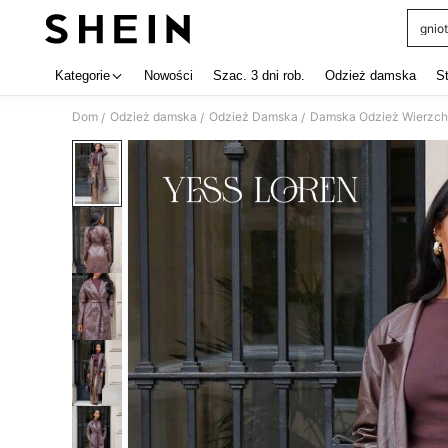
gniot
Use up 
Kategorie
Nowości
Szac. 3 dni rob.
Odzież damska
S
Dom
Odzież damska
Odzież Damska
Damska Odzież Wierzch
/
/
/