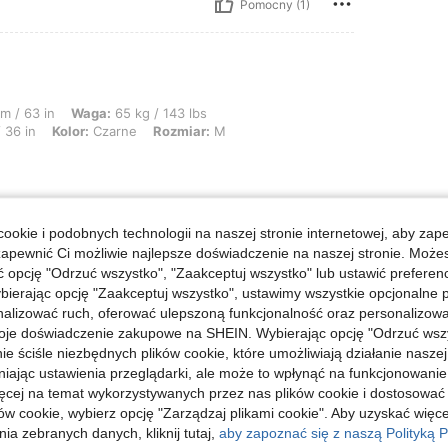
Pomocny (1)
a: 65 kg / 143 lbs, Biodra: 103 cm / 41 in, Talia: 76 cm / 30 in, Biust: 92 cm / 
m / 63 in
Waga:
65 kg / 143 lbs
 36 in
Kolor:
Czarne
Rozmiar:
M
ookie i podobnych technologii na naszej stronie internetowej, aby zap
Pomocny (0)
zapewnić Ci możliwie najlepsze doświadczenie na naszej stronie. Moż
opcję "Odrzuć wszystko", "Zaakceptuj wszystko" lub ustawić preferen
bierając opcję "Zaakceptuj wszystko", ustawimy wszystkie opcjonalne pl
j Opinii
lizować ruch, oferować ulepszoną funkcjonalność oraz personalizować 
oje doświadczenie zakupowe na SHEIN. Wybierając opcję "Odrzuć wszy
ie ściśle niezbędnych plików cookie, które umożliwiają działanie nasze
niając ustawienia przeglądarki, ale może to wpłynąć na funkcjonowanie
ięcej na temat wykorzystywanych przez nas plików cookie i dostosować
ów cookie, wybierz opcję "Zarządzaj plikami cookie". Aby uzyskać więce
ia zebranych danych, kliknij tutaj,
aby zapoznać się z naszą Polityką P