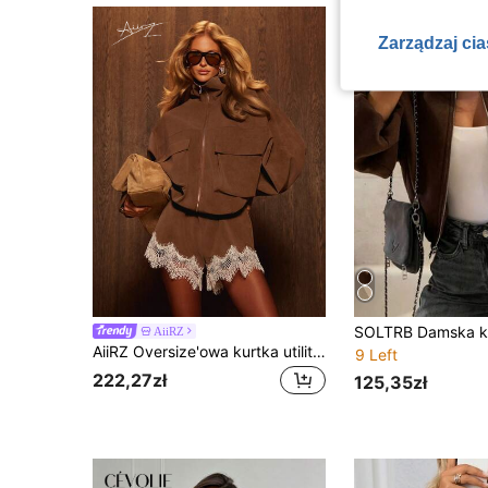
Zarządzaj ci
AiiRZ
AiiRZ Oversize'owa kurtka utility z zamszu z pełnym zamkiem, stójką i dużymi naszywanymi kieszeniami, z bufującym dołem, jesienno-zimowa odzież wierzchnia
9 Left
222,27zł
125,35zł