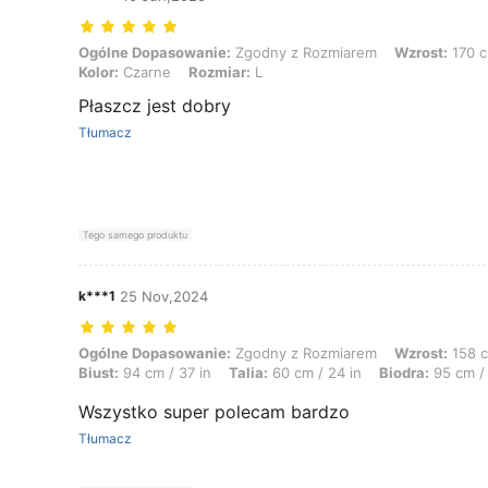
Ogólne Dopasowanie: Zgodny z Rozmiarem, Wzrost: 170 cm / 67 in, Bi
Ogólne Dopasowanie:
Zgodny z Rozmiarem
Wzrost:
170 c
Kolor:
Czarne
Rozmiar:
L
Płaszcz jest dobry
Tłumacz
Tego samego produktu
k***1
25 Nov,2024
Ogólne Dopasowanie: Zgodny z Rozmiarem, Wzrost: 158 cm / 62 in, Waga
Ogólne Dopasowanie:
Zgodny z Rozmiarem
Wzrost:
158 c
Biust:
94 cm / 37 in
Talia:
60 cm / 24 in
Biodra:
95 cm / 
Wszystko super polecam bardzo
Tłumacz