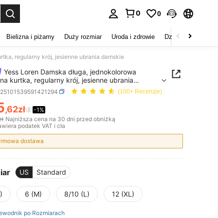
0
0
duj. Press Enter to select.
Bielizna i piżamy
Duży rozmiar
Uroda i zdrowie
Dzieci
Buty
D
ka, regularny krój, jesienne ubrania damskie
Yess Loren Damska długa, jednokolorowa
na kurtka, regularny krój, jesienne ubrania
ie
z25101539591421294
(100+ Recenzje)
5
,62zł
-1%
ICE AND AVAILABILITY
zł
Najniższa cena na 30 dni przed obniżką
wiera podatek VAT i cła
rmowa dostawa
iar
US
Standard
)
6 (M)
8/10 (L)
12 (XL)
ewodnik po Rozmiarach