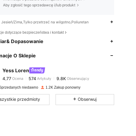
Aby zgłosić tego sprzedawcę i/lub produkt
Jesień/Zima,Tylko przetrzeć na wilgotno,Poliuretan
cje dotyczące bezpieczeństwa i kontakt
4,77
574
9.8K
iar& Dopasowanie
macje O Sklepie
4,77
574
9.8K
Yess Loren
4,77
574
9.8K
Ocena
Artykuły
Obserwujący
m***a
zapłacono
1 dzień temu
Sprzedanych niedawno
1.2K Zakup ponowny
4,77
574
9.8K
szystkie przedmioty
Obserwuj
4,77
574
9.8K
4,77
574
9.8K