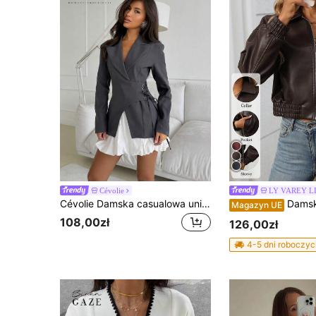
Cévolie
LY VAREY L
Cévolie Damska casualowa uniwersalna kurtka na co dzień, jednolity kolor, wiązanie z przodu, długi rękaw
Damska krótka kurtka z ekoskóry, casual
Magazyn UE
108,00zł
126,00zł
4-5 dni roboczyc