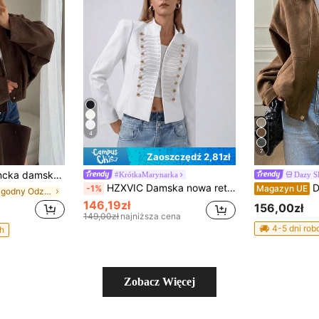
4
7
Zaoszczędź 2,81zł
kiego sztucznego zamszu, jesienna, basic, casual, do szkoły i do biura, quiet luxury
#KrótkaMarynarka
Dazy S
HZXVIC Damska nowa retro elegancka dopasowana formalna marynarka biurowa, z przesadzonym designem ramion i dekoracyjnymi guzikami, biała
DAZY N
-1%
Magazyn UE
w Wygodny Odzież wierzchnia damska
146,19zł
156,00zł
149,00zł
najniższa cena
4-5 dni ro
h
Zobacz Więcej