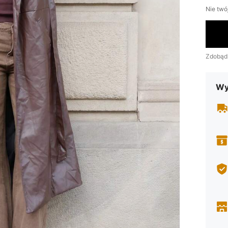
Nie twó
Zdobąd
Wy