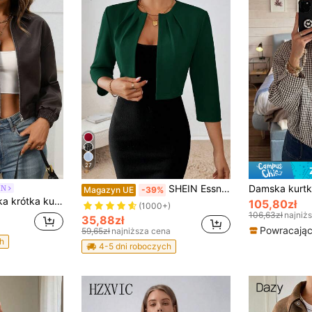
27
SHEIN Essnce Damska swobodna, jednokolorowa, krótka kurtka, jesień
IN
Magazyn UE
-39%
owa bomberka zapinana na zamek, motocyklowa kurtka PU z kieszeniami na jesień
105,80zł
(1000+)
106,63zł
najniż
35,88zł
Powracający
59,65zł
najniższa cena
h
4-5 dni roboczych