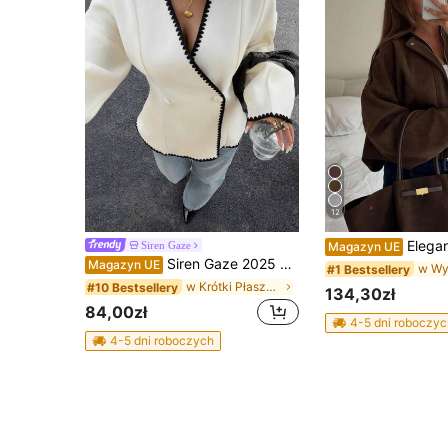
12
Elegancka damska lekka kurtka bomberka z gład
Siren Gaze
Magazyn UE
Siren Gaze 2025 Nowy płaszcz jesienno-zimowy dla kobiet, jednokolorowy dwurzędowy płaszcz, kontrastowa haftowana kurtka z muszli, odpowiedni do codziennego noszenia na ulicy, ukośny kołnierz, płaszcz, kremowy kolor damski, jesienno-zimowa, swobodna, dopasowana kurtka, damska zimowa, damska odzież zimowa, damska odzież outdoorowa w stylu francuskim, zimowa, swobodna, ubrania noworoczne, biała marynarka damska, biała kurtka damska, biały garnitur, damska marynarka, marynarka
Magazyn UE
#1 Bestsellery
w Krótki Płaszcze damskie
#10 Bestsellery
134,30zł
84,00zł
4-5 dni roboczyc
4-5 dni roboczych