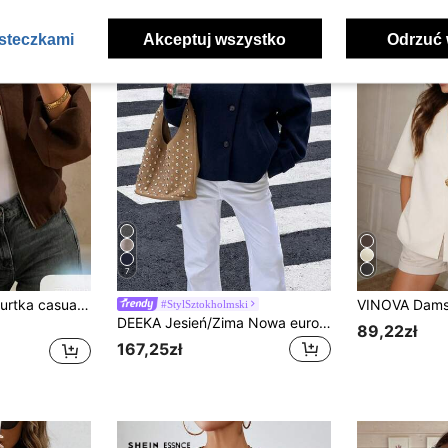
asteczkami
Akceptuj wszystko
Odrzuć 
7
SOLTRB Damska kurtka casualowa retro do pracy, luźna, jednokolorowa, prążkowana, zapinana na suwak, do noszenia na co dzień
#StylSztokholmski
DEEKA Jesień/Zima Nowa europejska i amerykańska moda Minimalistyczna uniwersalna kurtka ze stójką dla kobiet
89,22zł
167,25zł