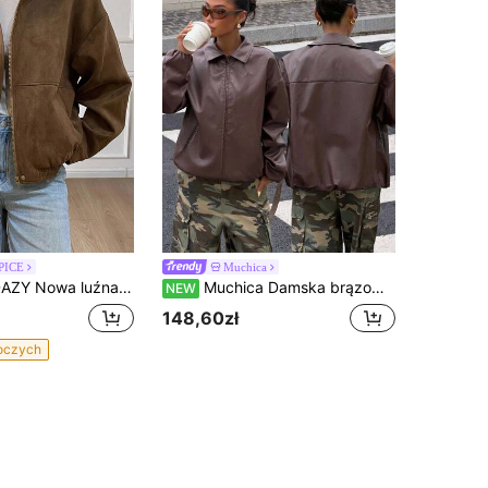
PICE
Muchica
owa luźna casualowa krótka kurtka wierzchnia w kolorze brązowym na jesień/zimę
Muchica Damska brązowa kurtka z ekoskóry PU z długim rękawem i zamkiem z przodu
NEW
148,60zł
boczych