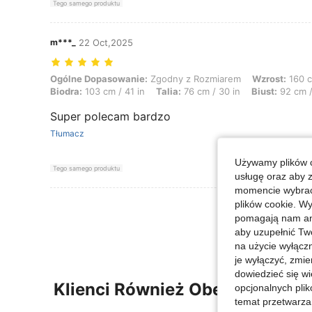
Tego samego produktu
m***_
22 Oct,2025
Ogólne Dopasowanie: Zgodny z Rozmiarem, Wzrost: 160 cm / 63 in, Wag
Ogólne Dopasowanie:
Zgodny z Rozmiarem
Wzrost:
160 c
Biodra:
103 cm / 41 in
Talia:
76 cm / 30 in
Biust:
92 cm /
Super polecam bardzo
Tłumacz
Używamy plików c
Tego samego produktu
usługę oraz aby 
momencie wybrać 
plików cookie. Wy
Zobacz Więce
pomagają nam ana
aby uzupełnić Tw
na użycie wyłączn
je wyłączyć, zmie
dowiedzieć się w
Klienci Również Obejrzeli
opcjonalnych plik
temat przetwarzan