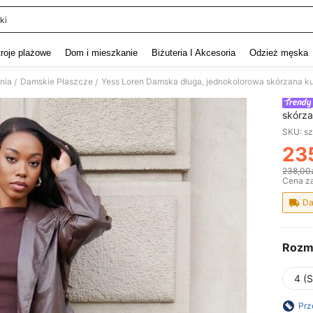
ki
and down arrow keys to navigate search Ostatnie wyszukiwanie and szukaj i znaj
troje plażowe
Dom i mieszkanie
Biżuteria I Akcesoria
Odzież męska
nia
Damskie Płaszcze
Yess Loren Damska długa, jednokolorowa skórzana kurt
/
/
skórza
damsk
SKU: s
23
PR
238,00
Cena za
Da
Rozm
4 (S
Prz