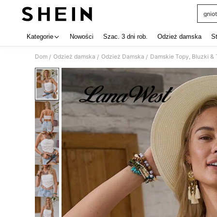
gniot
Use up 
Kategorie
Nowości
Szac. 3 dni rob.
Odzież damska
S
Dom
Odzież damska
Odzież Damska
Damskie Topy, Bluzki & 
/
/
/