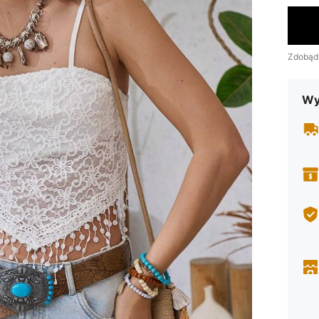
Zdobąd
Wy