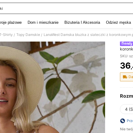
ki
and down arrow keys to navigate search Ostatnie wyszukiwanie and szukaj i znaj
troje plażowe
Dom i mieszkanie
Biżuteria I Akcesoria
Odzież męska
T-Shirty
Topy Damskie
LanaWest Damska bluzka z siateczki z koronkowym pa
/
/
koronk
SKU: s
36
PR
Da
Rozm
4 (S
Prz
Nie twó