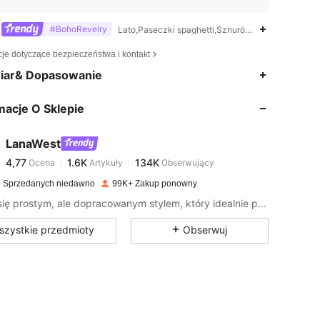
#BohoRevelry
Lato,Paseczki spaghetti,Sznurówka kontrastując
cje dotyczące bezpieczeństwa i kontakt
4,77
1.6K
134K
iar& Dopasowanie
macje O Sklepie
4,77
1.6K
134K
LanaWest
4,77
1.6K
134K
Ocena
Artykuły
Obserwujący
p***s
zapłacono
1 dzień temu
 Sprzedanych niedawno
99K+ Zakup ponowny
4,77
1.6K
134K
Ciesz się prostym, ale dopracowanym stylem, który idealnie pasuje do Twojego życia!
szystkie przedmioty
Obserwuj
4,77
1.6K
134K
4,77
1.6K
134K