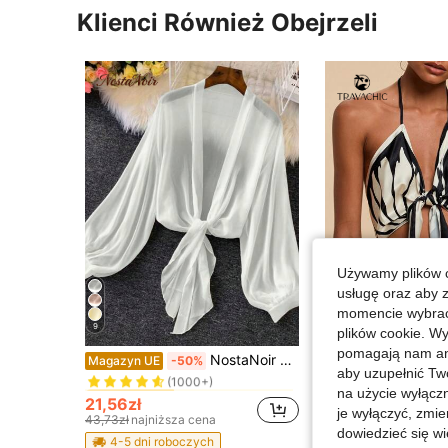
Klienci Również Obejrzeli
Używamy plików c
usługę oraz aby 
momencie wybrać 
9
plików cookie. Wy
w Tkanina Miękkie bluzki biurowe
#1 Bestsellery
pomagają nam ana
NostaNoir Damska letnia lekka bluzka kimono z rękawami typu lampion i wiązaniem z przodu
#WzórZebra
Magazyn UE
-50%
(1000+)
aby uzupełnić Tw
Travachic Damski czarno-biały tkany top crop z nadrukiem all-ov
Magazyn UE
w Tkanina Miękkie bluzki biurowe
w Tkanina Miękkie bluzki biurowe
#1 Bestsellery
#1 Bestsellery
na użycie wyłączn
(1000+)
(1000+)
21,56zł
34,00zł
je wyłączyć, zmie
w Tkanina Miękkie bluzki biurowe
#1 Bestsellery
43,73zł
najniższa cena
(1000+)
dowiedzieć się w
4-5 dni roboczyc
4-5 dni roboczych