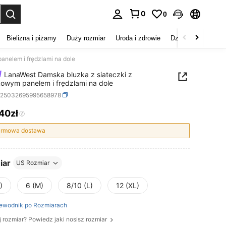
0
0
duj. Press Enter to select.
Bielizna i piżamy
Duży rozmiar
Uroda i zdrowie
Dzieci
Buty
D
nelem i frędzlami na dole
LanaWest Damska bluzka z siateczki z
owym panelem i frędzlami na dole
z25032695995658978
,40zł
ICE AND AVAILABILITY
rmowa dostawa
iar
US Rozmiar
)
6 (M)
8/10 (L)
12 (XL)
ewodnik po Rozmiarach
j rozmiar? Powiedz jaki nosisz rozmiar