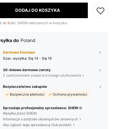
DODAJ DO KOSZYKA
ź do
9
pkt. SHEIN naliczanych w koszyku.
syłka do
Poland
Darmowa Dostawa
Szac. wysyłka:
Się 14 - Się 19
30-dniowe darmowe zwroty
Z zastrzeżeniem zasad uczciwego użytkowania
Bezpieczeństwo zakupów
Bezpieczne płatności
Ochrona prywatności
Sprzedaje profesjonalny sprzedawca: SHEIN
Wysyłka przez SHEIN
Informacja o podziale obowiązków umownych
Aby zgłosić tego sprzedawcę i/lub produkt