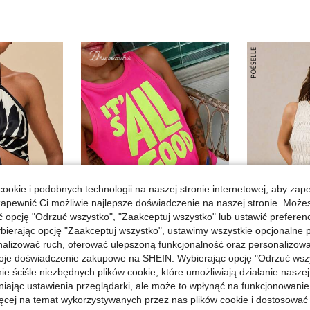
ookie i podobnych technologii na naszej stronie internetowej, aby zap
zapewnić Ci możliwie najlepsze doświadczenie na naszej stronie. Moż
11
opcję "Odrzuć wszystko", "Zaakceptuj wszystko" lub ustawić preferen
24
Z
bierając opcję "Zaakceptuj wszystko", ustawimy wszystkie opcjonalne pl
lizować ruch, oferować ulepszoną funkcjonalność oraz personalizować 
DrmWander Letni, swobodny top z nadrukiem i sloganem
Poésell
Magazyn UE
oje doświadczenie zakupowe na SHEIN. Wybierając opcję "Odrzuć wszy
er, wiązaniem z przodu i dekoltem halter, szykowny letni boho top na wakacje, plażę i festiwal muzyczny w tropikalnym stylu
Magazyn UE
w Luźny Damskie podkoszulki i Camis
#5 Bestsellery
ie ściśle niezbędnych plików cookie, które umożliwiają działanie nasze
28,42zł
38,00zł
niając ustawienia przeglądarki, ale może to wpłynąć na funkcjonowanie
58,00zł
najniżs
ięcej na temat wykorzystywanych przez nas plików cookie i dostosować
h
4-5 dni roboczych
4-5 dni ro