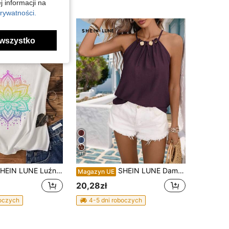
j informacji na
rywatności.
wszystko
11
Luźny, swobodny, kolorowy, z nadrukiem henny i kwiatem lotosu, damski, letni top typu racerback, lekko prześwitujący, powrót do szkoły, swobodny
SHEIN LUNE Damski top na ramiączkach z wiązaniem, fason A, z marszczonym dekoltem i zdobieniem z koralików, z tkaniny imitującej len, gładki, w stylu Old Money, luksusowy, elegancki, minimalistyczny, casualowy, boho, na wiosnę/lato, na wakacje, do biura i na dojazdy, French Chic
Magazyn UE
20,28zł
boczych
4-5 dni roboczych