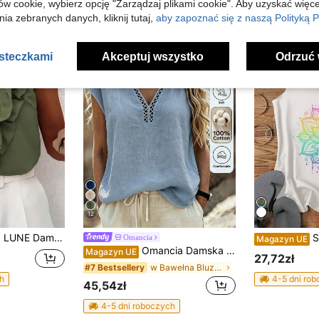
ów cookie, wybierz opcję "Zarządzaj plikami cookie". Aby uzyskać więce
ia zebranych danych, kliknij tutaj,
aby zapoznać się z naszą Polityką P
asteczkami
Akceptuj wszystko
Odrzuć 
12
a na ramiączkach z odkrytymi plecami i falbaną w dekolcie w serek
SHEIN LUNE 
Omancia
Magazyn UE
Omancia Damska bluzka z dekoltem w serek i falbanką, na co dzień, biała, na wakacje, letnia
Magazyn UE
27,72zł
w Bawełna Bluzki damskie
#7 Bestsellery
h
4-5 dni ro
45,54zł
4-5 dni roboczych