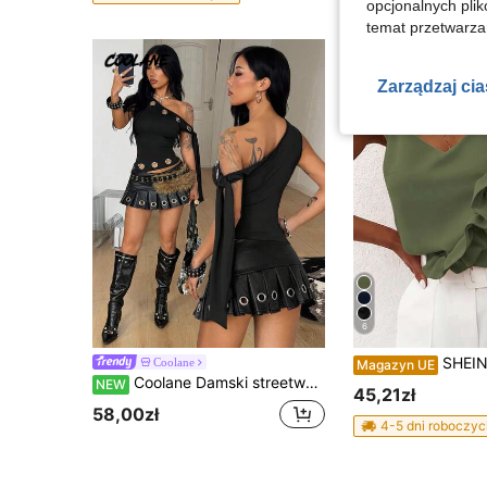
opcjonalnych plik
temat przetwarzan
Zarządzaj ci
6
SHEIN LUNE Damska seksowna koszulk
Coolane
Magazyn UE
Coolane Damski streetwear Y2K na każdą porę roku, codzienna baza garderoby, asymetryczny dekolt na ramieniu, czarny, z oczkami i metalowymi przelotkami
NEW
45,21zł
58,00zł
4-5 dni roboczyc