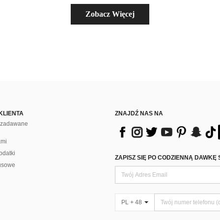
Zobacz Więcej
KLIENTA
ZNAJDŹ NAS NA
j zadawane
ami
odatki
ZAPISZ SIĘ PO CODZIENNĄ DAWKĘ 
usowe
PL + 48