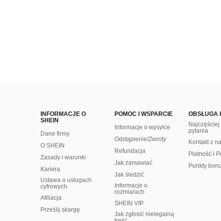
INFORMACJE O
POMOC I WSPARCIE
OBSŁUGA 
SHEIN
Najczęście
Informacje o wysyłce
pytania
Dane firmy
Odstąpienie/Zwroty
Kontakt z n
O SHEIN
Refundacja
Płatność i P
Zasady i warunki
Jak zamawiać
Punkty bon
Kariera
Jak śledzić
Ustawa o usługach
Informacje o
cyfrowych
rozmiarach
Afiliacja
SHEIN VIP
Prześlij skargę
Jak zgłosić nielegalną
treść