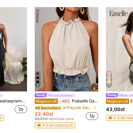
5
11
#StrojeCodzienne
#Boho ch
ember 1 szt. Czarny, swobodny, amerykański styl, noworoczny, bankietowy, cekinowy, patchworkowy, z odkrytymi plecami, elastyczny pas, seksowny, romantyczny, imprezowy, klubowy top typu tuba dla kobiet
Poéselle Damski, jednolity kolor, falbaniasty kołnierz, swobodny, uniwersalny top bez rękawów
Eas
Magazyn UE
-48%
Magazyn UE
w Przycisk Świeże koszulki bez rękawów
#6 Bestsellery
43,00zł
23,40zł
h
4-5 dni ro
45,00zł
najniższa cena
4-5 dni roboczych