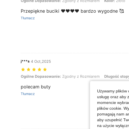
Ogólne Dopasowanie: Zgodny z Rozmiarem, Kolor: Złoto, Rozmiar:
Ogólne Dopasowanie:
Zgodny z Rozmiarem
Kolor:
Złoto
Przepiękne buciki ❤️❤️❤️❤️ bardzo wygodne 🥰
Tłumacz
j***s
4 Oct,2025
Ogólne Dopasowanie: Zgodny z Rozmiarem, Długość stopy: 5.0 cm / 
Ogólne Dopasowanie:
Zgodny z Rozmiarem
Długość stop
polecam buty
Używamy plików c
Tłumacz
usługę oraz aby 
momencie wybrać 
plików cookie. Wy
pomagają nam ana
aby uzupełnić Tw
na użycie wyłączn