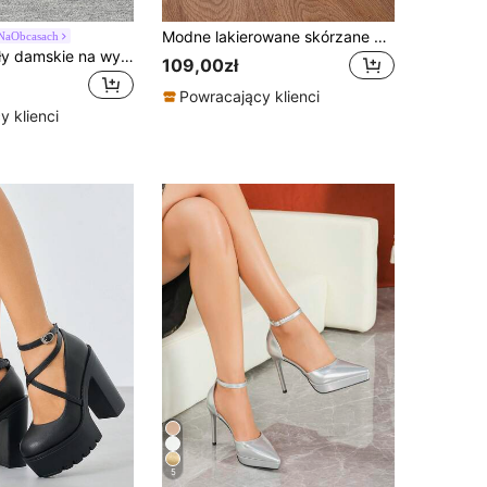
Modne lakierowane skórzane buty na wysokim obcasie ze szpiczastym noskiem i zdobione sztucznymi perłami, eleganckie, na imprezę
NaObcasach
Modne sandały damskie na wysokim obcasie z klamrą, seksowne szpilki, idealne do klubów nocnych, na imprezy, wiosnę, lato, jesień, nowość, dostępne w dużych rozmiarach, platforma i odkryte palce, na imprezę
109,00zł
Powracający klienci
 klienci
5