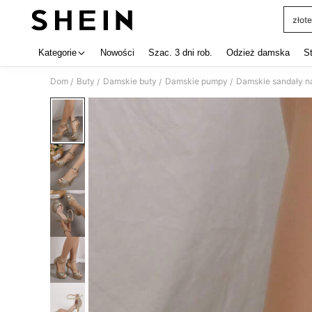
złote
Use up 
Kategorie
Nowości
Szac. 3 dni rob.
Odzież damska
S
Dom
Buty
Damskie buty
Damskie pumpy
/
/
/
/