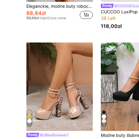
Eleganckie, modne buty robocze na wysokim obcasie z szpiczastym noskiem i paskiem, na imprezę, na szpilce
CUCCOO Lux
88,84zł
88,88zł
najniższa cena
29 Left
118,00zł
11
8
AllureFootwear