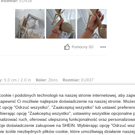
 EUR38
Rozmiar:
EUR38
Pomocny (0)
2.0 in, Kolor: Złoto, Rozmiar: EUR37
y:
5.0 cm / 2.0 in
Kolor:
Złoto
Rozmiar:
EUR37
ookie i podobnych technologii na naszej stronie internetowej, aby zap
zapewnić Ci możliwie najlepsze doświadczenie na naszej stronie. Moż
opcję "Odrzuć wszystko", "Zaakceptuj wszystko" lub ustawić preferen
bierając opcję "Zaakceptuj wszystko", ustawimy wszystkie opcjonalne pl
lizować ruch, oferować ulepszoną funkcjonalność oraz personalizować 
oje doświadczenie zakupowe na SHEIN. Wybierając opcję "Odrzuć wszy
Pomocny (0)
ie ściśle niezbędnych plików cookie, które umożliwiają działanie nasze