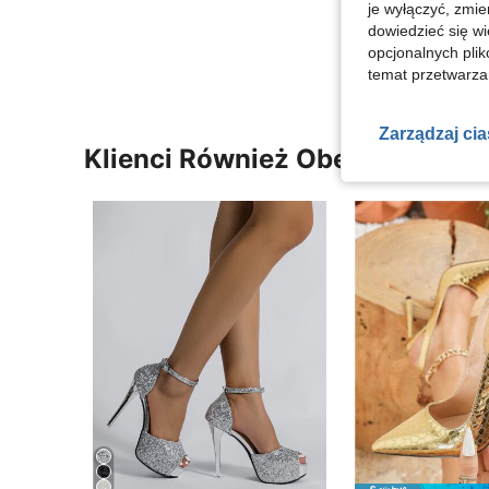
je wyłączyć, zmie
Zobacz Więce
dowiedzieć się w
opcjonalnych plik
temat przetwarzan
Zarządzaj ci
Klienci Również Obejrzeli