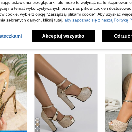
niając ustawienia przeglądarki, ale może to wpłynąć na funkcjonowanie
j Opinii
ięcej na temat wykorzystywanych przez nas plików cookie i dostosować
ów cookie, wybierz opcję "Zarządzaj plikami cookie". Aby uzyskać więce
ia zebranych danych, kliknij tutaj,
aby zapoznać się z naszą Polityką P
asteczkami
Akceptuj wszystko
Odrzuć 