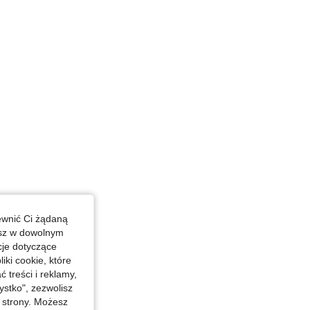
ewnić Ci żądaną
esz w dowolnym
cje dotyczące
iki cookie, które
treści i reklamy,
stko", zezwolisz
j strony. Możesz