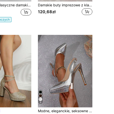
ie czółenka na platformie, okrągły nosek, gruby obcas, zapięcie na klamrę, eleganckie, wygodne, codzienne buty wizytowe z grubą podeszwą, odpowiednie na imprezę i bankiet, czarne, wysokie obcasy
Damskie buty imprezowe z klamrą, styl klubowy, na platformie
120,68zł
boczych
6
Modne, eleganckie, seksowne czółenka na wysokim obcasie i platformie ze szpiczastym noskiem