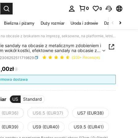
0
0
duj. Press Enter to select.
Bielizna i piżamy
Duży rozmiar
Uroda i zdrowie
Dzieci
Buty
D
Damskie sandały na obcasie z metalicznym zdobieniem i paskiem wokół kostki, efektowne sandały na obcasie z brokatem na imprezę, seksowne, na platformie, letnie stylizacje
e sandały na obcasie z metalicznym zdobieniem i
m wokół kostki, efektowne sandały na obcasie z
em na imprezę, seksowne, na platformie, letnie
x2306252511719829
(100+ Recenzje)
cje
1
,00zł
ICE AND AVAILABILITY
rmowa dostawa
iar
US
Standard
 (EUR36)
US6.5 (EUR37)
US7 (EUR38)
 (EUR39)
US9 (EUR40)
US9.5 (EUR41)
nie zgodny z rozmiarem
Bardzo wysoki obcas (12cm / 0-0inch)