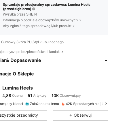
Sprzedaje profesjonalny sprzedawca: Lumina Heels
(przedsiębiorca)
Wysyłka przez SHEIN
Informacja o podziale obowiązków umownych
Aby zgłosić tego sprzedawcę i/lub produkt
Gumowy,Skóra PU,Styl klubu nocnego
cje dotyczące bezpieczeństwa i kontakt
4,88
51
10K
iar& Dopasowanie
macje O Sklepie
4,88
51
10K
Lumina Heels
4,88
51
10K
Ocena
Artykuły
Obserwujący
a***3
zapłacono
1 dzień temu
acający klienci
Założono rok temu
42K Sprzedanych niedawno
4,88
51
10K
szystkie przedmioty
Obserwuj
4,88
51
10K