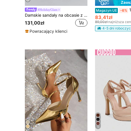
Zaos
12-centymetrowe
#HolidayGlam
Magazyn UE
-6%
Damskie sandały na obcasie z odkrytym palcem i klamrą, oddychające i seksowne szpilki z wycięciem, buty na platformie na imprezę, srebrne, damskie czółenka, letnie stylizacje
83,41zł
89,00zł
najniższa ce
131,00zł
4-5 dni roboczyc
Powracający klienci
14