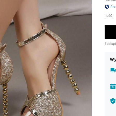
Prz
Ilość:
Zdobąd
Wy