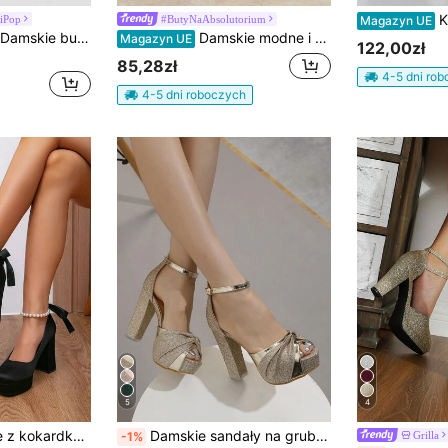
Klasyczne damsk
iPop
#ButyNaAbsolutorium
Magazyn UE
CUCCOO LuxiPop Damskie buty outdoorowe, szpiczaste, na wysokim obcasie, z guzikami, ozdobnym paskiem w kształcie krzyża, satynowe, stylowe, proste i wygodne, codzienne, na imprezę i bankiet, klamry, buty w jednolitym kolorze, styl na imprezę w klubie nocnym, odpowiednie na wiosnę i lato, sezon świąteczny, styl z lat 2000, świąteczna atmosfera, letnie ubrania, niezbędne w podróży
Damskie modne i wygodne metaliczne buty na platformie i wysokim obcasie
Magazyn UE
122,00zł
85,28zł
4-5 dni ro
4-5 dni roboczych
5
4
Modne buty ślubne z kokardką z pereł, buty dla druhen, białe skórzane buty na platformie z grubym obcasem i okrągłymi noskami, eleganckie
Damskie sandały na grubej platformie z odkrytym palcem, idealne do klubów nocnych i na imprezy, wiosna/lato, seksowne, damskie czółenka, stroje imprezowe
Grilla
-1%