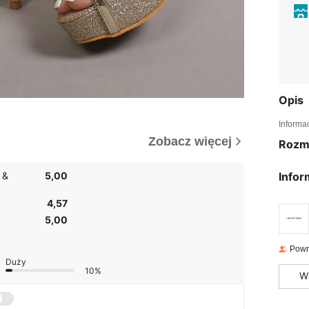
Opis
Informa
Zobacz więcej
Rozm
 &
5,00
Infor
4,57
5,00
Powr
Duży
10%
W