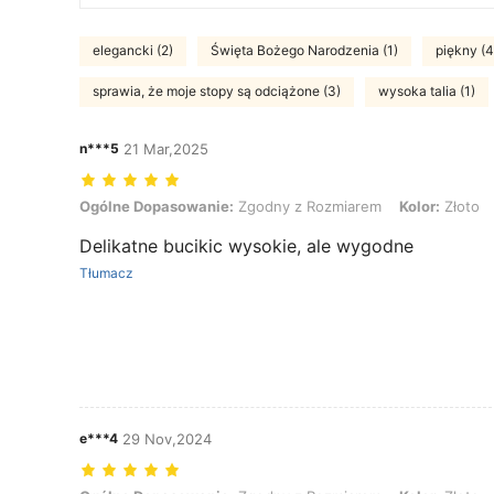
elegancki (2)
Święta Bożego Narodzenia (1)
piękny (4
sprawia, że moje stopy są odciążone (3)
wysoka talia (1)
n***5
21 Mar,2025
Ogólne Dopasowanie: Zgodny z Rozmiarem, Kolor: Złoto, Rozmiar:
Ogólne Dopasowanie:
Zgodny z Rozmiarem
Kolor:
Złoto
Delikatne bucikic wysokie, ale wygodne
Tłumacz
e***4
29 Nov,2024