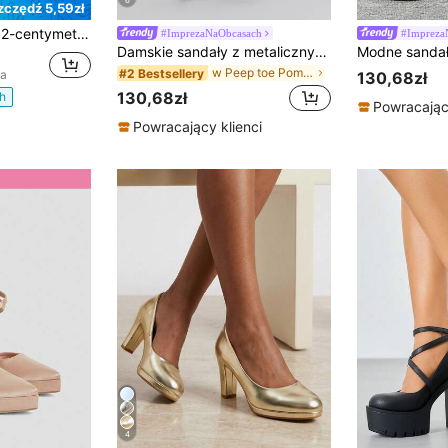
6
zczędź 5,59zł
 szpiczaste buty na wysokim obcasie, sznurowane, minimalistyczne i eleganckie sandały na wiosnę/jesień, zapięcie na klamrę w kolorze białym/czarnym/złotym/srebrnym, odpowiednie do biura i na imprezę
#ImprezaNaObcasach
#Impreza
Damskie sandały z metalicznym brokatem, odkrytym palcem, grubą podeszwą i masywnym obcasem, z klamrą i paskiem wokół kostki, super wysokie obcasy na imprezę i ślub
w Peep toe Pompy Kobiece
#2 Bestsellery
na
130,68zł
130,68zł
h
Powracający
Powracający klienci
4