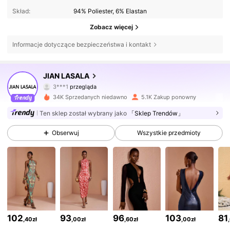
Skład:
94% Poliester, 6% Elastan
Zobacz więcej
Informacje dotyczące bezpieczeństwa i kontakt
57K Obserwujący
4,74
JIAN LASALA
3***1
przegląda
57K Obserwujący
4,74
34K Sprzedanych niedawno
5.1K Zakup ponowny
Ten sklep został wybrany jako
「Sklep Trendów」
57K Obserwujący
4,74
Obserwuj
Wszystkie przedmioty
57K Obserwujący
4,74
57K Obserwujący
4,74
57K Obserwujący
4,74
102
93
96
103
81
,40zł
,00zł
,60zł
,00zł
57K Obserwujący
4,74