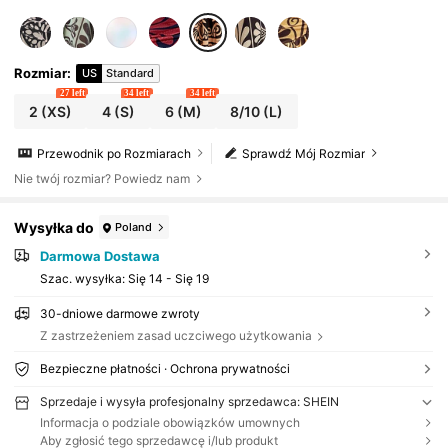
Rozmiar
:
US
Standard
27 left
34 left
34 left
2
(XS)
4
(S)
6
(M)
8/10
(L)
Przewodnik po Rozmiarach
Sprawdź Mój Rozmiar
Nie twój rozmiar? Powiedz nam
Wysyłka do
Poland
Darmowa Dostawa
Szac. wysyłka:
Się 14 - Się 19
30-dniowe darmowe zwroty
Z zastrzeżeniem zasad uczciwego użytkowania
Bezpieczne płatności · Ochrona prywatności
Sprzedaje i wysyła profesjonalny sprzedawca: SHEIN
Informacja o podziale obowiązków umownych
Aby zgłosić tego sprzedawcę i/lub produkt