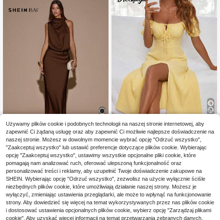
19
Używamy plików cookie i podobnych technologii na naszej stronie internetowej, aby
zapewnić Ci żądaną usługę oraz aby zapewnić Ci możliwie najlepsze doświadczenie na
14
Breezaya
naszej stronie. Możesz w dowolnym momencie wybrać opcję "Odrzuć wszystko",
#EveningGown
Breezaya Maksisukien
Magazyn UE
"Zaakceptuj wszystko" lub ustawić preferencje dotyczące plików cookie. Wybierając
ka typu milkmaid z wiązaniem, rozc
SHEIN BAE Jesienno-zi
opcję "Zaakceptuj wszystko", ustawimy wszystkie opcjonalne pliki cookie, które
89
Magazyn UE
,63zł
ięciem na udzie i rozkloszowanym
mowa, seksowna, minimalistyczna,
pomagają nam analizować ruch, oferować ulepszoną funkcjonalność oraz
95
dołem, w kwiatowy wzór allover, w
,00zł
jednokolorowa, kremowo-żółta, as
4-5 dni roboczych
personalizować treści i reklamy, aby uzupełnić Twoje doświadczenie zakupowe na
akacyjny plażowy outfit dla kobiet
ymetryczna, bez ramiączek, elegan
4-5 dni roboczych
SHEIN. Wybierając opcję "Odrzuć wszystko", zezwolisz na użycie wyłącznie ściśle
cka, długa sukienka syrenka, odpo
niezbędnych plików cookie, które umożliwiają działanie naszej strony. Możesz je
wiednia na imprezę, koktajl, formal
wyłączyć, zmieniając ustawienia przeglądarki, ale może to wpłynąć na funkcjonowanie
ne okazje, dla druhen, urodziny, żół
strony. Aby dowiedzieć się więcej na temat wykorzystywanych przez nas plików cookie
ta satynowa długa sukienka
i dostosować ustawienia opcjonalnych plików cookie, wybierz opcję "Zarządzaj plikami
cookie". Aby uzyskać więcej informacji na temat przetwarzania zebranych danych,