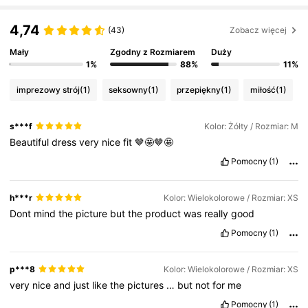
4,74
(43)
Zobacz więcej
Mały
Zgodny z Rozmiarem
Duży
1%
88%
11%
imprezowy strój
(1)
seksowny
(1)
przepiękny
(1)
miłość
(1)
s***f
Kolor: Żółty / Rozmiar: M
Beautiful
dress
very
nice
fit
🤎🤩🤎🤩
Pomocny
(1)
h***r
Kolor: Wielokolorowe / Rozmiar: XS
Dont
mind
the
picture
but
the
product
was
really
good
Pomocny
(1)
p***8
Kolor: Wielokolorowe / Rozmiar: XS
very
nice
and
just
like
the
pictures
…
but
not
for
me
Pomocny
(1)