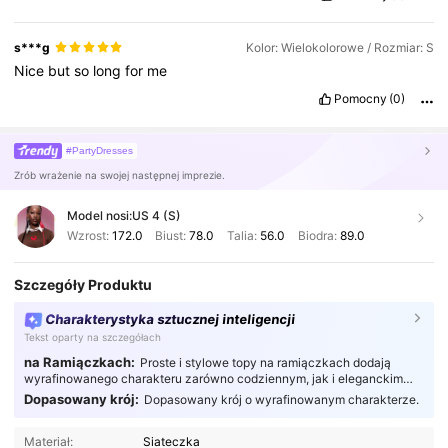
s***g
Kolor: Wielokolorowe / Rozmiar: S
Nice
but
so
long
for
me
Pomocny
(0)
#PartyDresses
Zrób wrażenie na swojej następnej imprezie.
Model nosi:
US 4 (S)
Wzrost:
172.0
Biust:
78.0
Talia:
56.0
Biodra:
89.0
Szczegóły Produktu
Charakterystyka sztucznej inteligencji
Tekst oparty na szczegółach
na Ramiączkach:
Proste i stylowe topy na ramiączkach dodają
wyrafinowanego charakteru zarówno codziennym, jak i eleganckim
stylizacjom, stanowiąc idealne uzupełnienie każdej garderoby.
Dopasowany krój:
Dopasowany krój o wyrafinowanym charakterze.
Materiał:
Siateczka