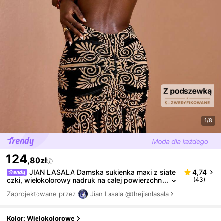
1/8
124
,80zł
JIAN LASALA Damska sukienka maxi z siate
4,74
czki, wielokolorowy nadruk na całej powierzchn
(43)
i, odkryte plecy, seksowna, na cienkich ramiącz
Zaprojektowane przez
Jian Lasala
@thejianlasala
kach, bez rękawów
Kolor: Wielokolorowe