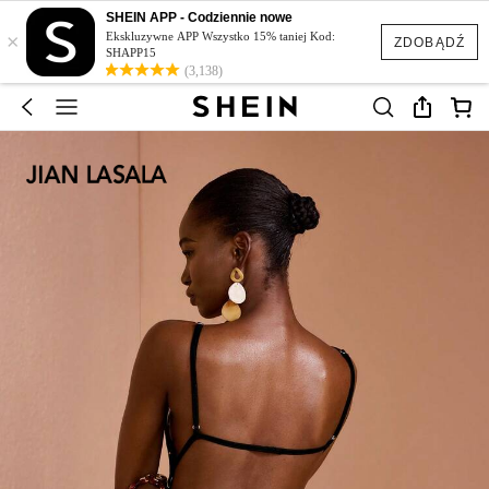
SHEIN APP - Codziennie nowe
×
Ekskluzywne APP Wszystko 15% taniej Kod:
ZDOBĄDŹ
SHAPP15
(3,138)