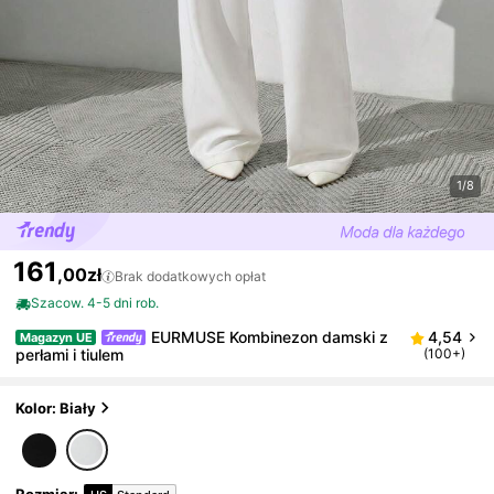
1/8
161
,00zł
Brak dodatkowych opłat
Szacow. 4-5 dni rob.
EURMUSE Kombinezon damski z
4,54
Magazyn UE
perłami i tiulem
(100+)
Kolor: Biały