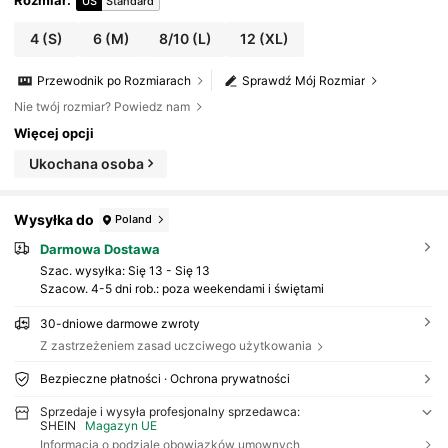
Rozmiar
:
US
Standard
4
(S)
6
(M)
8/10
(L)
12
(XL)
Przewodnik po Rozmiarach
Sprawdź Mój Rozmiar
Nie twój rozmiar? Powiedz nam
Więcej opcji
Ukochana osoba
Wysyłka do
Poland
Darmowa Dostawa
Szac. wysyłka:
Się 13 - Się 13
Szacow. 4-5 dni rob.: poza weekendami i świętami
30-dniowe darmowe zwroty
Z zastrzeżeniem zasad uczciwego użytkowania
Bezpieczne płatności · Ochrona prywatności
Sprzedaje i wysyła profesjonalny sprzedawca:
SHEIN
Magazyn UE
Informacja o podziale obowiązków umownych