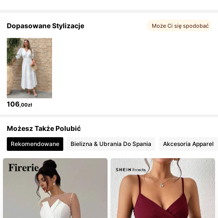
355K Obserwujący
4,75
Dopasowane Stylizacje
Może Ci się spodobać
355K Obserwujący
4,75
355K Obserwujący
4,75
106
,00zł
355K Obserwujący
4,75
Możesz Także Polubić
Rekomendowane
Bielizna & Ubrania Do Spania
Akcesoria Apparel
355K Obserwujący
4,75
355K Obserwujący
4,75