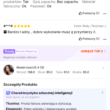
produktów:
Tak
Opis zapachu:
Bez
zapachu
Materiał
fabryczny:
Ok
Pasować:
Ok
Pomocny
(1)
4***0
Kolor: Biały / Rozmiar: L
Bardzo
ł
adny
,
dobre
wykonanie
musz
ę
przymierzy
ć.
Pomocny
(1)
GORĄCE
TOP 2
#Letnia Elegancja
Elegancja muśnięta słońcem
Model nosi:
US 4 (S)
Wzrost:
168.0
Biust:
85.0
Talia:
61.0
Biodra:
95.0
Szczegóły Produktu
Charakterystyka sztucznej inteligencji
Tekst oparty na szczegółach
Tkanina:
Prosta faktura ułatwiająca stylizację.
Elegancki:
Pełen wdzięku i dopracowany wygląd.