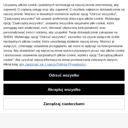
Zaoszczędź 42,84zł
Używamy plików cookie i podobnych technologii na naszej stronie internetowej, aby
Firerie
zapewnić Ci żądaną usługę oraz aby zapewnić Ci możliwie najlepsze doświadczenie na
Firerie Damski casualowy luźn
NEW
#LuźneKombinezony
naszej stronie. Możesz w dowolnym momencie wybrać opcję "Odrzuć wszystko",
y kombinezon z szerokimi nogawk
91
Serisse Letni damski sw
Magazyn UE
,00zł
"Zaakceptuj wszystko" lub ustawić preferencje dotyczące plików cookie. Wybierając
ami, gładki, z dekoltem w serek, ko
obodny kombinezon na wakacje w
#2 Bestsellery
w Długi Kombinezony damskie
ntrastową koronką i marszczoną tal
opcję "Zaakceptuj wszystko", ustawimy wszystkie opcjonalne pliki cookie, które
jednolitym kolorze z koronką rozpu
41
ią
pomagają nam analizować ruch, oferować ulepszoną funkcjonalność oraz
,16zł
-51%
szczalną w wodzie, z luźnymi szer
84,00zł
najniższa cena
personalizować treści i reklamy, aby uzupełnić Twoje doświadczenie zakupowe na
okimi nogawkami
4-5 dni roboczych
SHEIN. Wybierając opcję "Odrzuć wszystko", zezwolisz na użycie wyłącznie ściśle
niezbędnych plików cookie, które umożliwiają działanie naszej strony. Możesz je
wyłączyć, zmieniając ustawienia przeglądarki, ale może to wpłynąć na funkcjonowanie
strony. Aby dowiedzieć się więcej na temat wykorzystywanych przez nas plików cookie
i dostosować ustawienia opcjonalnych plików cookie, wybierz opcję "Zarządzaj plikami
cookie". Aby uzyskać więcej informacji na temat przetwarzania zebranych danych,
kliknij tutaj,
aby zapoznać się z naszą Polityką Prywatności.
Odrzuć wszystko
Akceptuj wszystko
DODAJ DO
Zarządzaj ciasteczkami
KUP TERAZ
KOSZYKA
Radiana
Radiana Elegancki damski kombine
zon do pracy z kolorowymi blokami
3 Left
i patchworkiem