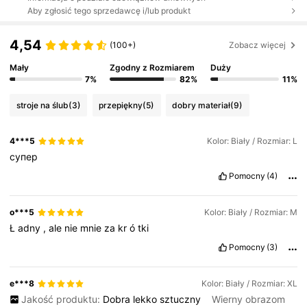
Aby zgłosić tego sprzedawcę i/lub produkt
4,54
(100+)
Zobacz więcej
Mały
Zgodny z Rozmiarem
Duży
7%
82%
11%
stroje na ślub
(3)
przepiękny
(5)
dobry materiał
(9)
4***5
Kolor: Biały / Rozmiar: L
супер
Pomocny
(4)
o***5
Kolor: Biały / Rozmiar: M
Ł
adny
,
ale
nie
mnie
za
kr
ó
tki
Pomocny
(3)
e***8
Kolor: Biały / Rozmiar: XL
Jakość produktu:
Dobra
lekko
sztuczny
Wierny obrazom