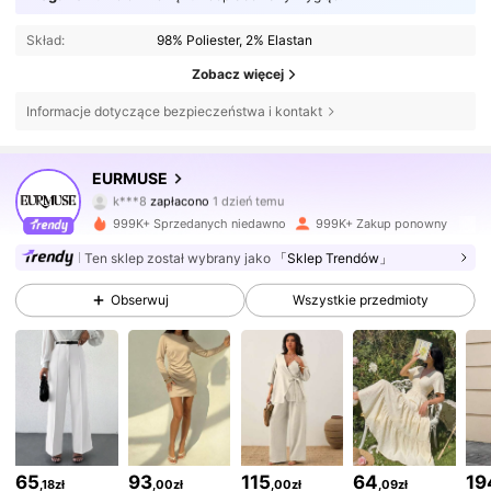
Skład:
98% Poliester, 2% Elastan
Zobacz więcej
Informacje dotyczące bezpieczeństwa i kontakt
355K Obserwujący
4,75
EURMUSE
k***8
zapłacono
1 dzień temu
f***m
zaobserwował(-a)
10 minut(y) temu
999K+ Sprzedanych niedawno
999K+ Zakup ponowny
355K Obserwujący
4,75
Ten sklep został wybrany jako
「Sklep Trendów」
Obserwuj
Wszystkie przedmioty
355K Obserwujący
4,75
355K Obserwujący
4,75
355K Obserwujący
4,75
65
93
115
64
19
,18zł
,00zł
,00zł
,09zł