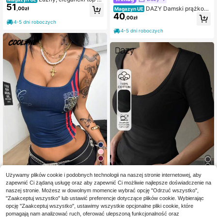
51
krótkim rękawem i okrągłym dekolt
DAZY Damski prążkow
,00zł
Magazyn UE
em, odpowiedni na co dzień, do pra
40
any dzianinowy T-shirt z guzikami i
,00zł
cy, na wyjścia, na wiosnę/lato
półplisą, uroczy top Y2K na wyjścia
4-5 dni roboczych
4-5 dni roboczych
8
Używamy plików cookie i podobnych technologii na naszej stronie internetowej, aby
Coolane
zapewnić Ci żądaną usługę oraz aby zapewnić Ci możliwie najlepsze doświadczenie na
#PrzewiewnaBawełna
Coolane Damski letni top na ra
NEW
naszej stronie. Możesz w dowolnym momencie wybrać opcję "Odrzuć wszystko",
34
miączkach w stylu Y2K streetwear,
DAZY Solid Scoop Nec
,00zł
Magazyn UE
"Zaakceptuj wszystko" lub ustawić preferencje dotyczące plików cookie. Wybierając
granatowo-czerwony, sportowy, ca
k Tee, Crop Tops damskie
(1000+)
opcję "Zaakceptuj wszystko", ustawimy wszystkie opcjonalne pliki cookie, które
sualowy, z numerem i grafiką, z kon
44
pomagają nam analizować ruch, oferować ulepszoną funkcjonalność oraz
trastową lamówką, na powrót do sz
,00zł