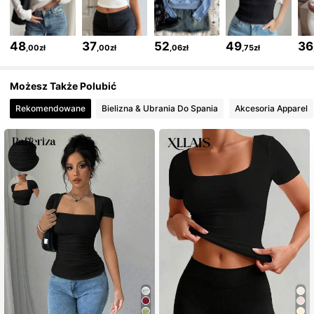
2M Obserwujący
4,84
48
37
52
49
36
,00zł
,00zł
,06zł
,75zł
2M Obserwujący
4,84
Możesz Także Polubić
Rekomendowane
Bielizna & Ubrania Do Spania
Akcesoria Apparel
2M Obserwujący
4,84
2M Obserwujący
4,84
2M Obserwujący
4,84
2M Obserwujący
4,84
2M Obserwujący
4,84