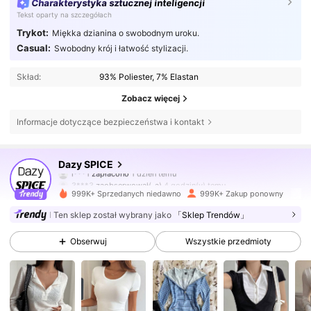
Charakterystyka sztucznej inteligencji
Tekst oparty na szczegółach
Trykot:
Miękka dzianina o swobodnym uroku.
Casual:
Swobodny krój i łatwość stylizacji.
Skład:
93% Poliester, 7% Elastan
Zobacz więcej
Informacje dotyczące bezpieczeństwa i kontakt
2M Obserwujący
4,84
Dazy SPICE
3***3
zaobserwował(-a)
4 godzin(y) temu
999K+ Sprzedanych niedawno
999K+ Zakup ponowny
2M Obserwujący
4,84
Ten sklep został wybrany jako
「Sklep Trendów」
Obserwuj
Wszystkie przedmioty
2M Obserwujący
4,84
2M Obserwujący
4,84