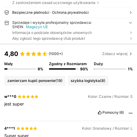
Z zastrzeżeniem zasad uczciwego użytkowania
Bezpieczne płatności · Ochrona prywatności
Sprzedaje i wysyła profesjonalny sprzedawca:
SHEIN
Magazyn UE
Informacja o podziale obowiązków umownych
Aby zgłosić tego sprzedawcę i/lub produkt
4,80
(1000+)
Zobacz więcej
Mały
Zgodny z Rozmiarem
Duży
9%
90%
1%
zamierzam kupić ponownie
(19)
szybka logistyka
(8)
w***0
Kolor: Czarne / Rozmiar: S
jest
super
Pomocny
(6)
4***1
Kolor: Granatowy / Rozmiar: L
Super
super