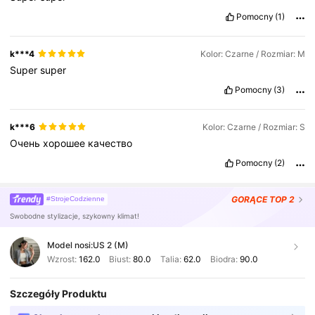
Pomocny
(1)
k***4
Kolor: Czarne / Rozmiar: M
Super
super
Pomocny
(3)
k***6
Kolor: Czarne / Rozmiar: S
Очень
хорошее
качество
Pomocny
(2)
GORĄCE
TOP 2
#StrojeCodzienne
Swobodne stylizacje, szykowny klimat!
Model nosi:
US 2 (M)
Wzrost:
162.0
Biust:
80.0
Talia:
62.0
Biodra:
90.0
Szczegóły Produktu