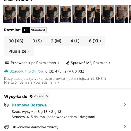
Rozmiar
:
US
Standard
00
(XS)
0
(S)
2
(M)
4
(L)
6
(XL)
Plus size
Przewodnik po Rozmiarach
Sprawdź Mój Rozmiar
Szacow. 4-5 dni rob.
:
0 (S), 4 (L), 2 (M), 6 (XL)
Dazy stosuje azjatycką rozmiarówkę i jest mniejsza niż SHEIN
Nie twój rozmiar? Powiedz nam
Wysyłka do
Poland
Darmowa Dostawa
Szac. wysyłka:
Się 13 - Się 13
Szacow. 4-5 dni rob.: poza weekendami i świętami
30-dniowe darmowe zwroty