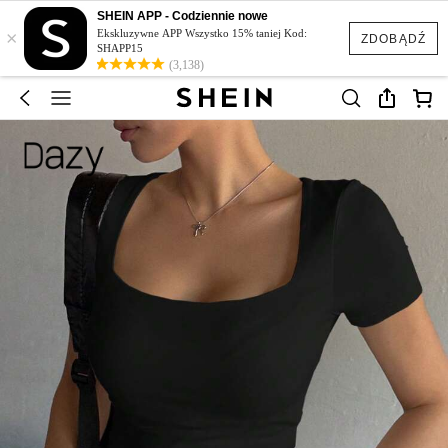
SHEIN APP - Codziennie nowe
×
Ekskluzywne APP Wszystko 15% taniej Kod:
ZDOBĄDŹ
SHAPP15
(3,138)