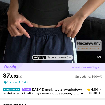
Tabela rozmiarów
Artykuły
1/9
37
,00zł
Sprzedane: 300+
Szacow. 4-5 dni rob.
DAZY Damski top z kwadratowy
4,80
Magazyn UE
m dekoltem i krótkim rękawem, dopasowany d
(1000+)
o ciała, seksowny, letni, krótki top damski, uroc
ze topy
Kolor: Czarne