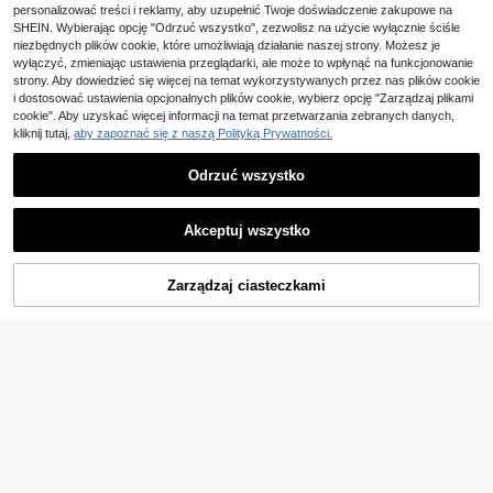
personalizować treści i reklamy, aby uzupełnić Twoje doświadczenie zakupowe na
koły, dzień meczu i wyjście wieczo
rne
4-5 dni roboczych
SHEIN. Wybierając opcję "Odrzuć wszystko", zezwolisz na użycie wyłącznie ściśle
niezbędnych plików cookie, które umożliwiają działanie naszej strony. Możesz je
wyłączyć, zmieniając ustawienia przeglądarki, ale może to wpłynąć na funkcjonowanie
strony. Aby dowiedzieć się więcej na temat wykorzystywanych przez nas plików cookie
i dostosować ustawienia opcjonalnych plików cookie, wybierz opcję "Zarządzaj plikami
cookie". Aby uzyskać więcej informacji na temat przetwarzania zebranych danych,
kliknij tutaj,
aby zapoznać się z naszą Polityką Prywatności.
Odrzuć wszystko
Akceptuj wszystko
DODAJ DO
Zarządzaj ciasteczkami
KUP TERAZ
8
KOSZYKA
INAWLY Solva Damska,
Magazyn UE
34
jednokolorowa, swobodna, krótka,
,00zł
seksowna koszulka z krótkim ręka
Zaoszczędź 29,85zł
wem
4-5 dni roboczych
#ModneWycięcie
SHEIN Tall T-shirt z dek
Magazyn UE
17
oltem w wycięcie, jednolity, dla wy
,15zł
-63%
sokich kobiet
47,00zł
najniższa cena
4-5 dni roboczych