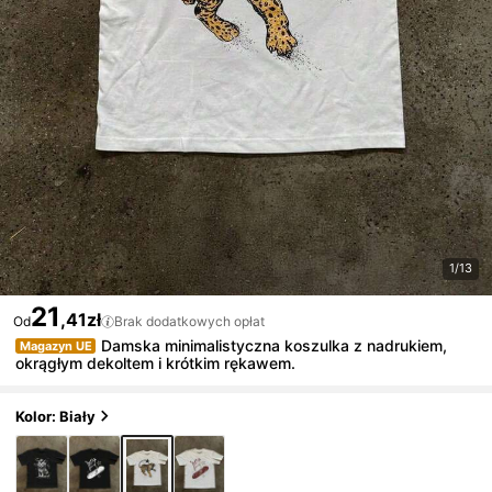
1/13
21
,41zł
Od
Brak dodatkowych opłat
Damska minimalistyczna koszulka z nadrukiem,
Magazyn UE
okrągłym dekoltem i krótkim rękawem.
Kolor: Biały