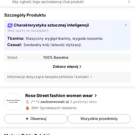
Aby zgłosić tego sprzedawcę i/lub produkt
Szczegóły Produktu
Charakterystyka sztucznej inteligencji
Tekst oparty na szczegółach
Tkanina:
Klasyczny wygląd tkaniny, wygoda noszenia.
Casual:
Swobodny krój i łatwość stylizacji.
Skład:
100% Bawełna
Zobacz więcej
Informacje dotyczące bezpieczeństwa i kontakt
26 Obserwujący
4,81
Rose Street fashion women wear
j***0
zaobserwował(-a)
3 godzin(y) temu
26 Obserwujący
4,81
39K+ Sprzedanych niedawno
26 Obserwujący
4,81
Obserwuj
Wszystkie przedmioty
26 Obserwujący
4,81
26 Obserwujący
4,81