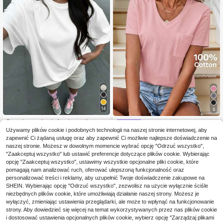
14
5
Damska modna luźna koszulka z kr
Easowa
28
ótkim rękawem | Wykwintny design
Używamy plików cookie i podobnych technologii na naszej stronie internetowej, aby
,22zł
-6%
Easowa Wygodna bawe
Magazyn UE
| Letni niezbędnik | Łatwa do dopas
30,03zł
najniższa cena
zapewnić Ci żądaną usługę oraz aby zapewnić Ci możliwie najlepsze doświadczenie na
37
łniana, swobodna, uniwersalna, mo
owania | Pokaż swój styl
,62zł
naszej stronie. Możesz w dowolnym momencie wybrać opcję "Odrzuć wszystko",
dna damska koszulka z kieszenią i
dekoltem w serek
"Zaakceptuj wszystko" lub ustawić preferencje dotyczące plików cookie. Wybierając
4-5 dni roboczych
opcję "Zaakceptuj wszystko", ustawimy wszystkie opcjonalne pliki cookie, które
pomagają nam analizować ruch, oferować ulepszoną funkcjonalność oraz
personalizować treści i reklamy, aby uzupełnić Twoje doświadczenie zakupowe na
SHEIN. Wybierając opcję "Odrzuć wszystko", zezwolisz na użycie wyłącznie ściśle
niezbędnych plików cookie, które umożliwiają działanie naszej strony. Możesz je
wyłączyć, zmieniając ustawienia przeglądarki, ale może to wpłynąć na funkcjonowanie
strony. Aby dowiedzieć się więcej na temat wykorzystywanych przez nas plików cookie
i dostosować ustawienia opcjonalnych plików cookie, wybierz opcję "Zarządzaj plikami