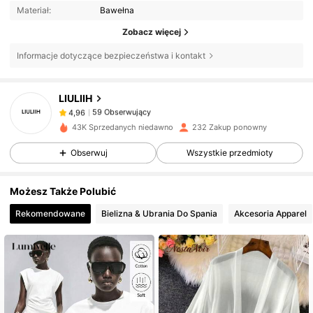
Materiał:
Bawełna
Zobacz więcej
Informacje dotyczące bezpieczeństwa i kontakt
59 Obserwujący
4,96
LIULIIH
59 Obserwujący
4,96
n***0
zaobserwował(-a)
1 dzień temu
59 Obserwujący
4,96
43K Sprzedanych niedawno
232 Zakup ponowny
59 Obserwujący
4,96
Obserwuj
Wszystkie przedmioty
59 Obserwujący
4,96
Możesz Także Polubić
59 Obserwujący
4,96
Rekomendowane
Bielizna & Ubrania Do Spania
Akcesoria Apparel
59 Obserwujący
4,96
59 Obserwujący
4,96
59 Obserwujący
4,96
59 Obserwujący
4,96
59 Obserwujący
4,96