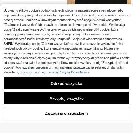
Używamy plików cookie i podobnych technologii na naszej stronie internetowej, aby
zapewnić Ci żądaną usługę oraz aby zapewnić Ci możliwie najlepsze doświadczenie na
naszej stronie. Możesz w dowolnym momencie wybrać opcję "Odrzuć wszystko",
"Zaakceptuj wszystko" lub ustawić preferencje dotyczące plików cookie. Wybierając
opcję "Zaakceptuj wszystko", ustawimy wszystkie opcjonalne pliki cookie, które
pomagają nam analizować ruch, oferować ulepszoną funkcjonalność oraz
1 sztuka, Local -65 Ana
Magazyn UE
21
k1n Revenge Of The Sith Vintage T
personalizować treści i reklamy, aby uzupełnić Twoje doświadczenie zakupowe na
,25zł
-shirt, T-shirt Galaxys Edge AnKin S
SHEIN. Wybierając opcję "Odrzuć wszystko", zezwolisz na użycie wyłącznie ściśle
kywalker , AnKin Sk, Letnie topy F,
niezbędnych plików cookie, które umożliwiają działanie naszej strony. Możesz je
bluzka v, y2k, vintage, streetwear f
wyłączyć, zmieniając ustawienia przeglądarki, ale może to wpłynąć na funkcjonowanie
emme
strony. Aby dowiedzieć się więcej na temat wykorzystywanych przez nas plików cookie
i dostosować ustawienia opcjonalnych plików cookie, wybierz opcję "Zarządzaj plikami
cookie". Aby uzyskać więcej informacji na temat przetwarzania zebranych danych,
kliknij tutaj,
aby zapoznać się z naszą Polityką Prywatności.
Odrzuć wszystko
Akceptuj wszystko
Zarządzaj ciasteczkami
KUP TERAZ
DODAJ DO KOSZYKA