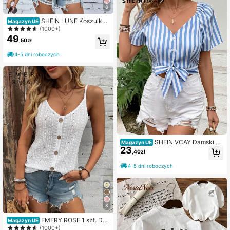
8
SHEIN LUNE Koszulka
Magazyn UE
w paski
(1000+)
49
,50zł
4-5 dni roboczych
SHEIN VCAY Damski W
Magazyn UE
23
paski Bluzki Z Wiązane Obszycie
,40zł
4-5 dni roboczych
8
EMERY ROSE 1 szt. Da
Magazyn UE
mski top z odkrytymi plecami, w sty
(1000+)