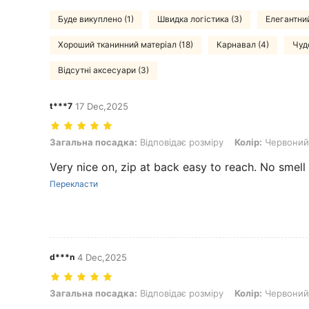
Буде викуплено (1)
Швидка логістика (3)
Елегантний
Хороший тканинний матеріал (18)
Карнавал (4)
Чуд
Відсутні аксесуари (3)
t***7
17 Dec,2025
Загальна посадка: Відповідає розміру, Колір: Червоний, Розмір:
Загальна посадка:
Відповідає розміру
Колір:
Червоний
Very nice on, zip at back easy to reach. No smell
Перекласти
d***n
4 Dec,2025
Загальна посадка: Відповідає розміру, Колір: Червоний, Розмір:
Загальна посадка:
Відповідає розміру
Колір:
Червоний