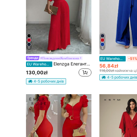
11
8
#ПовсякденніКомбінезони
EU Warehouse
-51
Elenzga Елегантний жіночий комбінезон із глибоким V-подібним вирізом та рукавами "летюча миша" з плісированими рукавами
EU Warehouse
56,84zł
116,00zł
найнижча ц
130,00zł
4-5 робочих дні
4-5 робочих днів