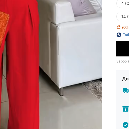
4 (С
14 
90%
Таб
Заробі
До