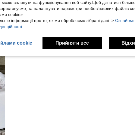
е може вплинути на функціонування веб-сайту.Щоб дізнатися більш
икористовуємо, та налаштувати параметри необов’язкових файлів coo
ми cookie».
льше інформації про те, як ми обробляємо зібрані дані. >
Ознайомт
денційності.
йлами cookie
Прийняти все
Відхи