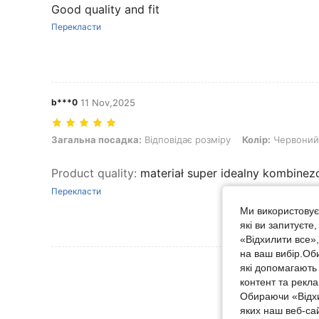
Good quality and fit
Перекласти
b***0
11 Nov,2025
Загальна посадка: Відповідає розміру, Колір: Червоний, Розмір:
Загальна посадка:
Відповідає розміру
Колір:
Червоний
Product quality
:
materiał super idealny kombine
Перекласти
Ми використовуєм
які ви запитуєте
«Відхилити все»
на ваш вибір.Об
Переглянути Біль
які допомагають 
контент та рекл
Обираючи «Відхи
яких наш веб-са