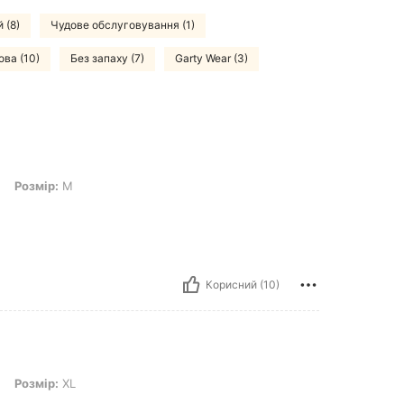
 (8)
Чудове обслуговування (1)
ова (10)
Без запаху (7)
Garty Wear (3)
 М
Розмір:
М
Корисний (10)
 XL
Розмір:
XL