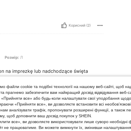
Корисний (2)
 Л
Розмір:
Л
zon na imprezkę lub nadchodzące święta
о файли cookie та подібні технології на нашому веб-сайті, щоб на
, та прагнемо забезпечити вам найкращий досвід відвідування веб-с
Корисний (2)
, «Прийняти все» або будь-коли налаштувати свої уподобання щодо
ираючи «Прийняти все», ви дозволяєте встановити всі необов’язкові
ше Відгуків
нам аналізувати трафік, пропонувати розширені функції, а також п
аму, щоб доповнити ваш досвід покупок у SHEIN.
лити все», ви дозволяєте використовувати лише суворо необхідні ф
йт не працюватиме. Ви можете вимкнути їх, змінивши налаштуванн