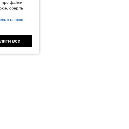
е про файли
kie, оберіть
есь з нашою
лити все