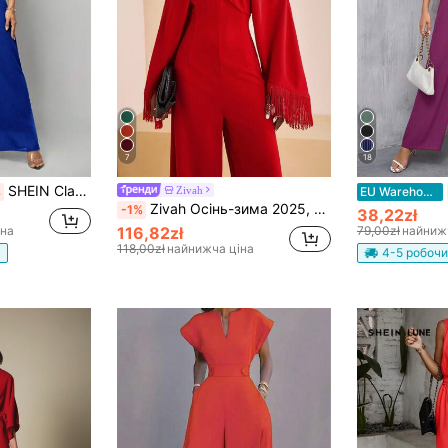
7
18
SHEIN Clasi Комбінезон з широкими штанинами та рукавами-метеликами, обгортанням та вузлом
Zivah
%
EU Warehouse
Zivah Осінь-зима 2025, новий елегантний жіночий комбінезон з довгими рукавами та яскраво-червоним хрестом, підходить для вечірок та щоденних прогулянок, вбрання для заміських концертів, Хеллоуїна, Різдва, вечірнього відпочинку, сукні для гостей на весілля, сукні для дня народження, вбрання для бранчу, щоденних прогулянок -A
-1%
38,22zł
іна
116,82zł
79,00zł
найниж
118,00zł
найнижча ціна
в
4-5 робочи