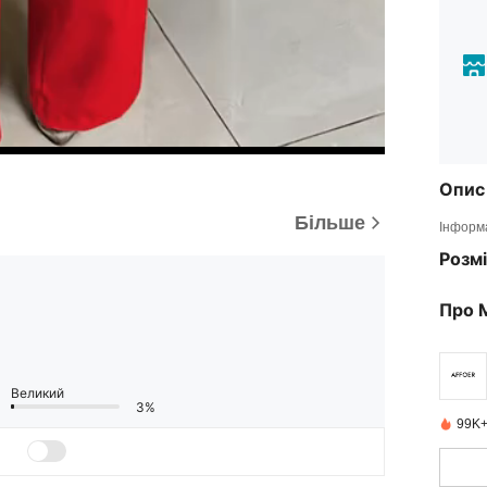
Опис
Більше
Інформа
Розмі
Про 
Великий
3%
99K+