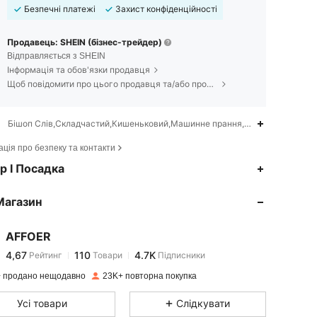
Безпечні платежі
Захист конфіденційності
Продавець: SHEIN (бізнес-трейдер)
Відправляється з SHEIN
Інформація та обов'язки продавця
Щоб повідомити про цього продавця та/або продукт
Бішоп Слів,Складчастий,Кишеньковий,Машинне прання, не піддавати хіміч
ція про безпеку та контакти
4,67
110
4.7K
р І Посадка
Магазин
4,67
110
4.7K
AFFOER
4,67
110
4.7K
Рейтинг
Товари
Підписники
p***a
сплатив
1 день тому
 продано нещодавно
23K+ повторна покупка
4,67
110
4.7K
Усі товари
Слідкувати