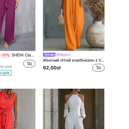
SHEIN Clasi Жіночий елегантний комбінезон з круглим вирізом, поясом на талії та широкими штанинами
Doriss
-51%
Жіночий літній комбінезон з V-подібним вирізом, перехресним запахом, вільними рукавами-ліхтариками та широкими штанинами
ча ціна
92,00zł
х днів