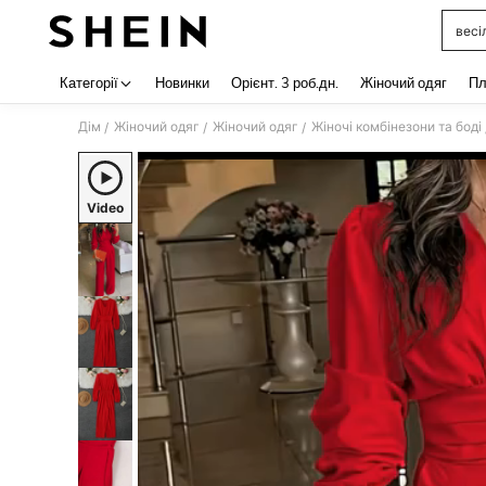
весі
Use up 
Категорії
Новинки
Орiєнт. 3 роб.дн.
Жіночий одяг
Пл
Дім
Жіночий одяг
Жіночий одяг
Жіночі комбінезони та боді
/
/
/
Video