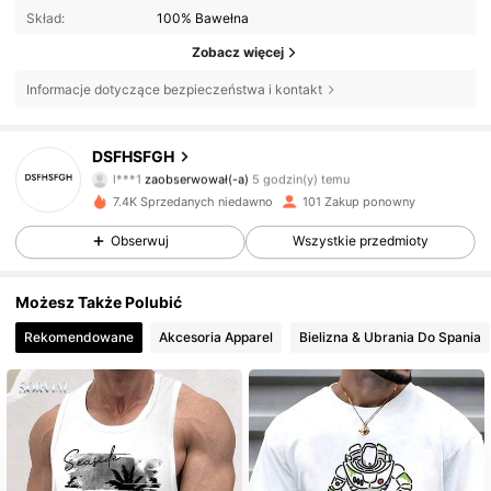
Skład:
100% Bawełna
Zobacz więcej
Informacje dotyczące bezpieczeństwa i kontakt
304 Obserwujący
4,57
DSFHSFGH
l***1
zaobserwował(-a)
5 godzin(y) temu
l***o
przegląda
304 Obserwujący
4,57
7.4K Sprzedanych niedawno
101 Zakup ponowny
Obserwuj
Wszystkie przedmioty
304 Obserwujący
4,57
Możesz Także Polubić
304 Obserwujący
4,57
Rekomendowane
Akcesoria Apparel
Bielizna & Ubrania Do Spania
304 Obserwujący
4,57
304 Obserwujący
4,57
304 Obserwujący
4,57