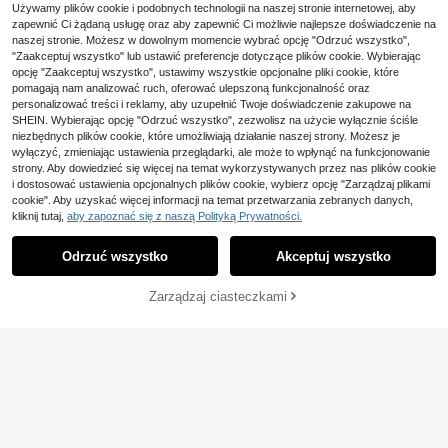
21
jska i amerykańska, kreatywny wz
Używamy plików cookie i podobnych technologii na naszej stronie internetowej, aby
,22zł
ór AK, krótki rękaw, koszulka męsk
zapewnić Ci żądaną usługę oraz aby zapewnić Ci możliwie najlepsze doświadczenie na
Minimalistyczny. 100%
Magazyn UE
a na lato.
naszej stronie. Możesz w dowolnym momencie wybrać opcję "Odrzuć wszystko",
21
bawełny. 1 sztuka. Męski T-shirt z
,00zł
-42%
"Zaakceptuj wszystko" lub ustawić preferencje dotyczące plików cookie. Wybierając
krótkim rękawem i okrągłym dekolt
36,60zł
najniższa cena
opcję "Zaakceptuj wszystko", ustawimy wszystkie opcjonalne pliki cookie, które
em, z nadrukiem kokosa, idealny na
letnie plaże. Awangardowy. Wygod
pomagają nam analizować ruch, oferować ulepszoną funkcjonalność oraz
ny i przewiewny.
personalizować treści i reklamy, aby uzupełnić Twoje doświadczenie zakupowe na
SHEIN. Wybierając opcję "Odrzuć wszystko", zezwolisz na użycie wyłącznie ściśle
niezbędnych plików cookie, które umożliwiają działanie naszej strony. Możesz je
wyłączyć, zmieniając ustawienia przeglądarki, ale może to wpłynąć na funkcjonowanie
strony. Aby dowiedzieć się więcej na temat wykorzystywanych przez nas plików cookie
i dostosować ustawienia opcjonalnych plików cookie, wybierz opcję "Zarządzaj plikami
cookie". Aby uzyskać więcej informacji na temat przetwarzania zebranych danych,
kliknij tutaj,
aby zapoznać się z naszą Polityką Prywatności.
Odrzuć wszystko
Akceptuj wszystko
Zarządzaj ciasteczkami
KUP TERAZ
DODAJ DO KOSZYKA
2026.Tops.Unisex bawe
Magazyn UE
21
łniany T-shirt z nadrukiem – miękki,
,00zł
-12%
krótki rękaw, okrągły dekolt, z zaba
24,00zł
najniższa cena
Męska koszulka retro z
Magazyn UE
wnym nadrukiem szopa, nadający s
21
lat 80. z nadrukiem strzałek i napis
ię do prania w pralce, casualowy T-
,00zł
-12%
em "Back to the 80s" – letnia, casu
shirt dla mężczyzn i kobiet, idealny
24,00zł
najniższa cena
alowa koszulka z krótkim rękawem
prezent dla fanów szopa, T-shirt z s
i okrągłym dekoltem, nadrukiem z l
zopem, łatwy w pielęgnacji, zabaw