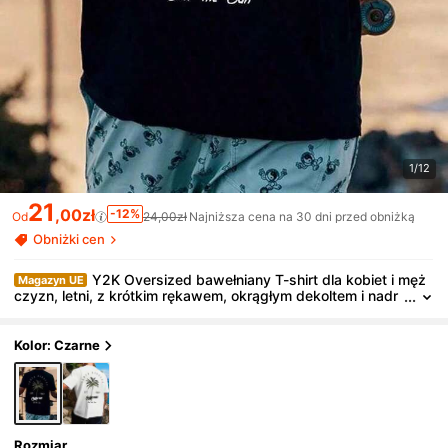
1/12
21
,00zł
-12%
Od
24,00zł
Najniższa cena na 30 dni przed obniżką
Obniżki cen
Y2K Oversized bawełniany T-shirt dla kobiet i męż
Magazyn UE
czyzn, letni, z krótkim rękawem, okrągłym dekoltem i nadr
ukiem kokosowym, modny streetwear, unisex, casualowy t
op
Kolor: Czarne
Rozmiar