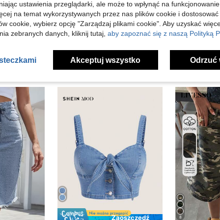
niając ustawienia przeglądarki, ale może to wpłynąć na funkcjonowanie
j Opinii
ięcej na temat wykorzystywanych przez nas plików cookie i dostosować
ów cookie, wybierz opcję "Zarządzaj plikami cookie". Aby uzyskać więce
ia zebranych danych, kliknij tutaj,
aby zapoznać się z naszą Polityką P
asteczkami
Akceptuj wszystko
Odrzuć 
Zaoszczędź
8