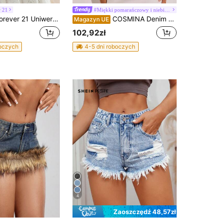
r 21
#Miękki pomarańczowy i niebieski
ver 21 Uniwersalny krótki top dżinsowy w stylu Y2K
COSMINA Denim Damska modna dżinsowa bluzka z jednym guzikiem i rękawami nietoperz, letnia
Magazyn UE
102,92zł
boczych
4-5 dni roboczych
4
Zaoszczędź 48,57zł