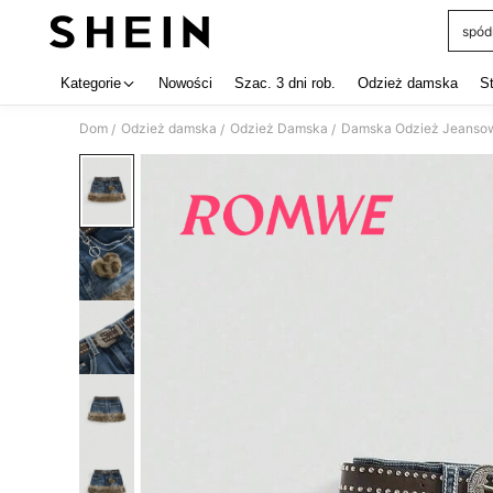
spód
Use up 
Kategorie
Nowości
Szac. 3 dni rob.
Odzież damska
S
Dom
Odzież damska
Odzież Damska
Damska Odzież Jeanso
/
/
/