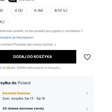
S)
4 (S)
6 (M)
8/10 (L)
XL)
klientów oceniło, że ten produkt jest zgodny z rozmiarem
ewodnik po Rozmiarach
j rozmiar? Powiedz jaki nosisz rozmiar
DODAJ DO KOSZYKA
ź do
28
pkt. SHEIN naliczanych w koszyku.
syłka do
Poland
Darmowa Dostawa
Szac. wysyłka:
Się 13 - Się 18
30-dniowe darmowe zwroty