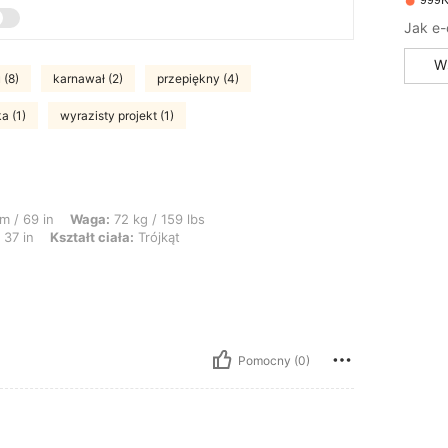
W
 (8)
karnawał (2)
przepiękny (4)
a (1)
wyrazisty projekt (1)
: 72 kg / 159 lbs, Talia: 80 cm / 31 in, Biodra: 101 cm / 40 in, Biust: 93 cm / 37
m / 69 in
Waga:
72 kg / 159 lbs
 37 in
Kształt ciała:
Trójkąt
Pomocny (0)