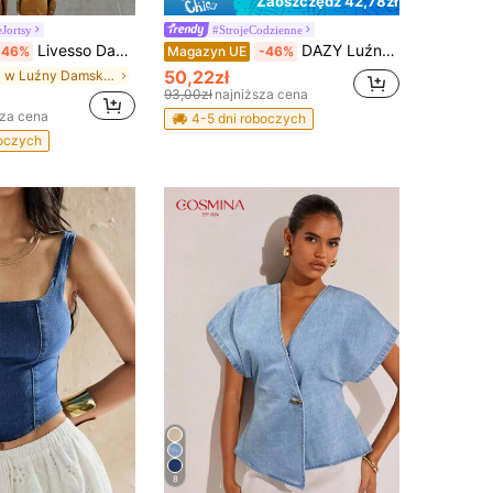
Zaoszczędź 42,78zł
Jortsy
#StrojeCodzienne
Livesso Damskie szorty jeansowe z bawełny w kamuflażu armijnej zieleni, 5 cali, letnie, na outdoorowy festiwal muzyczny, casualowe
DAZY Luźne, szerokie, niebieskie, jeansowe szorty w kształcie litery A, wiosenne i letnie
-46%
Magazyn UE
-46%
50,22zł
w Luźny Damskie szorty dżinsowe
93,00zł
najniższa cena
sza cena
4-5 dni roboczych
boczych
8