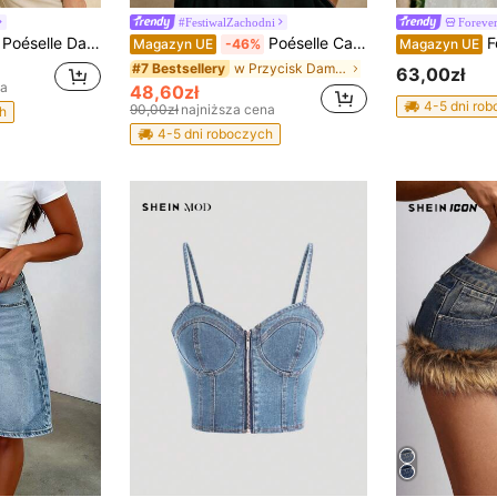
#FestiwalZachodni
Foreve
Poéselle Damski top z krótkim rękawem i metalicznym zdobieniem, z denimu, w modnym stylu
Poéselle Casualowe kurtki jeansowe z krótkim rękawem i guzikami z przodu
Fore
Magazyn UE
-46%
Magazyn UE
w Przycisk Damskie bluzki dżinsowe
#7 Bestsellery
63,00zł
na
48,60zł
4-5 dni ro
90,00zł
najniższa cena
h
4-5 dni roboczych