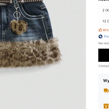
2 (X
12 (
90%
Prz
Nie twó
Zdobąd
Wy