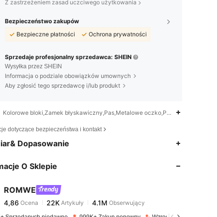
Z zastrzeżeniem zasad uczciwego użytkowania
Bezpieczeństwo zakupów
Bezpieczne płatności
Ochrona prywatności
Sprzedaje profesjonalny sprzedawca: SHEIN
Wysyłka przez SHEIN
Informacja o podziale obowiązków umownych
Aby zgłosić tego sprzedawcę i/lub produkt
Kolorowe bloki,Zamek błyskawiczny,Pas,Metalowe oczko,Pranie ręczne, nie 
cje dotyczące bezpieczeństwa i kontakt
4,86
22K
4.1M
iar& Dopasowanie
macje O Sklepie
4,86
22K
4.1M
ROMWE
4,86
22K
4.1M
Ocena
Artykuły
Obserwujący
k***7
zapłacono
1 dzień temu
+ Sprzedanych niedawno
999K+ Zakup ponowny
Wzrost ilości obserwują