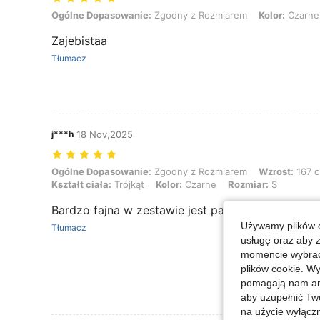
Ogólne Dopasowanie: Zgodny z Rozmiarem, Kolor: Czarne, Rozmiar
Ogólne Dopasowanie:
Zgodny z Rozmiarem
Kolor:
Czarne
Zajebistaa
Tłumacz
j***h
18 Nov,2025
Ogólne Dopasowanie: Zgodny z Rozmiarem, Wzrost: 167 cm / 66 in, Wag
Ogólne Dopasowanie:
Zgodny z Rozmiarem
Wzrost:
167 c
Kształt ciała:
Trójkąt
Kolor:
Czarne
Rozmiar:
S
Bardzo fajna w zestawie jest pasek i przypinka j
Używamy plików c
Tłumacz
usługę oraz aby 
momencie wybrać 
plików cookie. Wy
pomagają nam ana
aby uzupełnić Tw
na użycie wyłączn