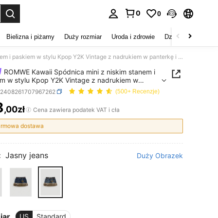
0
0
duj. Press Enter to select.
Bielizna i piżamy
Duży rozmiar
Uroda i zdrowie
Dzieci
Buty
D
ROMWE Kawaii Spódnica mini z niskim stanem i paskiem w stylu Kpop Y2K Vintage z nadrukiem w panterkę i postrzępionymi brzegami, jasnoniebieska
ROMWE Kawaii Spódnica mini z niskim stanem i
m w stylu Kpop Y2K Vintage z nadrukiem w
kę i postrzępionymi brzegami, jasnoniebieska
z2408261707967262
(500+ Recenzje)
8
,00zł
ICE AND AVAILABILITY
Cena zawiera podatek VAT i cła
rmowa dostawa
:
Jasny jeans
Duży Obrazek
iar
US
Standard