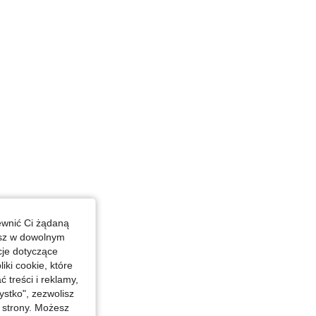
ewnić Ci żądaną
esz w dowolnym
cje dotyczące
iki cookie, które
treści i reklamy,
stko", zezwolisz
j strony. Możesz