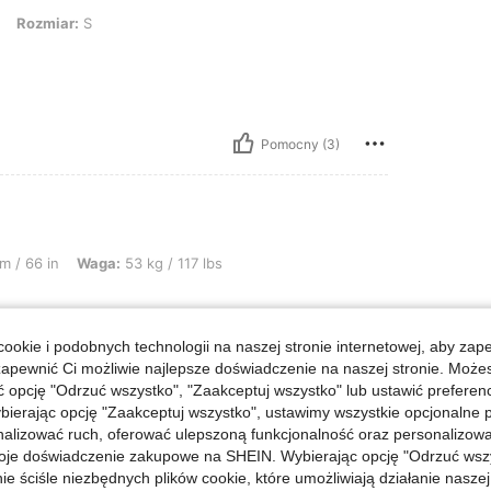
: S
Rozmiar:
S
Pomocny (3)
a: 53 kg / 117 lbs, Kształt ciała: Trójkąt, Kolor: Czarne, Rozmiar: S
m / 66 in
Waga:
53 kg / 117 lbs
ak na zdjęciach
ookie i podobnych technologii na naszej stronie internetowej, aby zap
zapewnić Ci możliwie najlepsze doświadczenie na naszej stronie. Moż
opcję "Odrzuć wszystko", "Zaakceptuj wszystko" lub ustawić preferen
bierając opcję "Zaakceptuj wszystko", ustawimy wszystkie opcjonalne pl
lizować ruch, oferować ulepszoną funkcjonalność oraz personalizować 
Pomocny (0)
oje doświadczenie zakupowe na SHEIN. Wybierając opcję "Odrzuć wszy
ie ściśle niezbędnych plików cookie, które umożliwiają działanie nasze