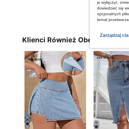
je wyłączyć, zmie
Zobacz Więce
dowiedzieć się w
opcjonalnych plik
temat przetwarzan
Zarządzaj ci
Klienci Również Obejrzeli
5