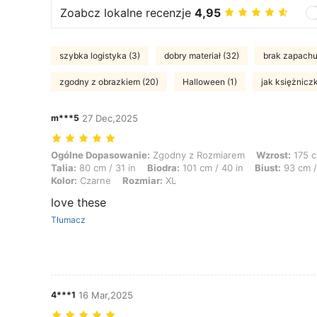
Zoabcz lokalne recenzje
4,95
szybka logistyka (3)
dobry materiał (32)
brak zapachu
zgodny z obrazkiem (20)
Halloween (1)
jak księżniczk
m***5
27 Dec,2025
Ogólne Dopasowanie: Zgodny z Rozmiarem, Wzrost: 175 cm / 69 in, Waga
Ogólne Dopasowanie:
Zgodny z Rozmiarem
Wzrost:
175 c
Talia:
80 cm / 31 in
Biodra:
101 cm / 40 in
Biust:
93 cm /
Kolor:
Czarne
Rozmiar:
XL
love these
Tłumacz
4***1
16 Mar,2025