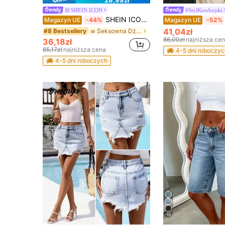
28,99zł
SHEIN ICON
#StylKowbojski
SHEIN ICON Letni seksowny top typu halter z odkrytymi plecami
Magazyn UE
-44%
Magazyn UE
-52%
41,04zł
w Seksowna Dżinsy damskie
#8 Bestsellery
86,00zł
najniższa ce
36,18zł
65,17zł
najniższa cena
4-5 dni roboczyc
4-5 dni roboczych
10