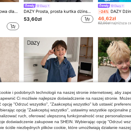
Dazy
Dazy
rzodu, letnia, casualowa
DAZY Prosta, prosta kurtka dżinsowa dla chłopców z kapturem i długim rękawem, wiosenna
DAZY Dżinsowa koszula z krótki
-24%
46,62zł
53,60zł
62,00zł
najniższa c
ookie i podobnych technologii na naszej stronie internetowej, aby zap
zapewnić Ci możliwie najlepsze doświadczenie na naszej stronie. Moż
opcję "Odrzuć wszystko", "Zaakceptuj wszystko" lub ustawić preferen
bierając opcję "Zaakceptuj wszystko", ustawimy wszystkie opcjonalne pl
lizować ruch, oferować ulepszoną funkcjonalność oraz personalizować 
oje doświadczenie zakupowe na SHEIN. Wybierając opcję "Odrzuć wszy
ie ściśle niezbędnych plików cookie, które umożliwiają działanie nasze