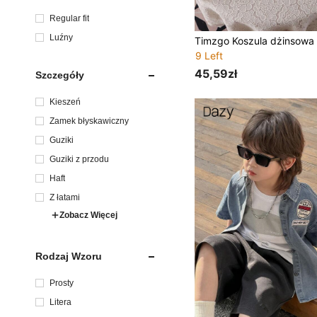
Regular fit
Luźny
9 Left
45,59zł
Szczegóły
Kieszeń
Zamek błyskawiczny
Guziki
Guziki z przodu
Haft
Z łatami
Zobacz Więcej
Rodzaj Wzoru
Prosty
Litera