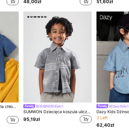
48,00zł
51,60zł
SHEIN Koszula dżinsowa dla chłopca z nadrukiem w kształcie królika z kreskówkowym motywem, krótkim rękawem i kieszenią, letnia bluzka na Wielkanoc
SUMWON Kids
Dazy Kids
SUMWON Dziecięca koszula uliczna w kolorze szarym z dżinsu, zapinana na guziki, z krótkim rękawem, grafiką z przodu i z tyłu oraz nadrukowanym tekstem. Regularny krój, miejska moda, codzienna odzież.
2 Left
95,19zł
62,40zł