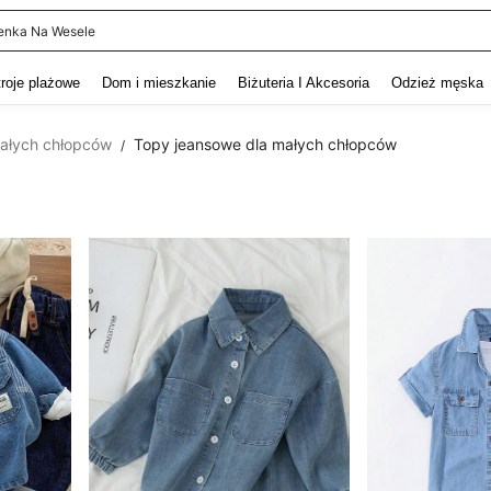
itur Męski
and down arrow keys to navigate search Ostatnie wyszukiwanie and szukaj i znaj
troje plażowe
Dom i mieszkanie
Biżuteria I Akcesoria
Odzież męska
małych chłopców
Topy jeansowe dla małych chłopców
/