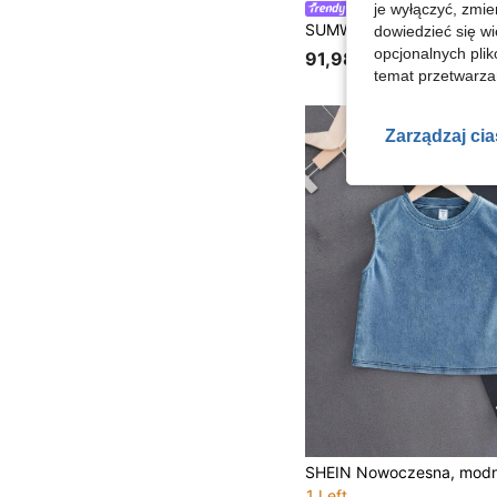
je wyłączyć, zmie
SUMWON Kids
dowiedzieć się w
opcjonalnych plik
91,98zł
temat przetwarzan
Zarządzaj ci
1 Left