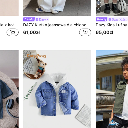
15
Dazy
Dazy Kids
Chłopięca dżinsowa koszula z kołnierzykiem i haftem samochodowym, jesienna
DAZY Kurtka jeansowa dla chłopca z okrągłym dekoltem w kontrastowym kolorze, sprana, na lato
61,00zł
65,00zł