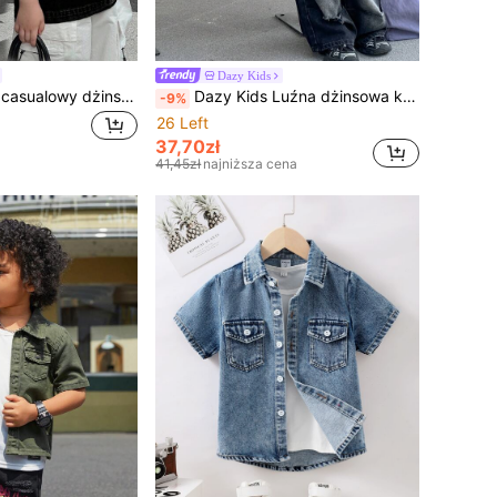
Dazy Kids
Dazy Kids Luźny casualowy dżinsowy T-shirt dla młodych chłopców z wzorem gwiazdek, letni
Dazy Kids Luźna dżinsowa kamizelka bez rękawów dla młodych chłopców, dżinsowy top na jesień
-9%
26 Left
37,70zł
41,45zł
najniższa cena