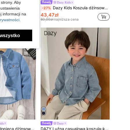
 strony. Aby
Dazy Kids
wersalny, codzienny top z jeansu z krótkim rękawem, letni
Dazy Kids Koszula dżinsowa dla chłopca z krótkim rękawem i opadającymi ramionami, zapinana z przodu na guziki, uniwersalna na lato
 ustawienia
-27%
j informacji na
43,47zł
ena
60,00zł
najniższa cena
rywatności.
wszystko
ids
Dazy
Genkimix Kids Chłopięca dżinsowa koszula z długim rękawem, klasycznym kołnierzem i dwiema kieszeniami na piersi, zapinana z przodu na guziki, z regulowanymi mankietami, odpowiednia na wiosnę i jesień, do noszenia z długimi spodniami do szkoły, na zabawę na zewnątrz lub na codzienne spotkania, luźny krój, zaokrąglony dół, minimalistyczny styl
DAZY Luźna casualowa koszula-kurtka jeansowa dla młodych chłopców, jesień