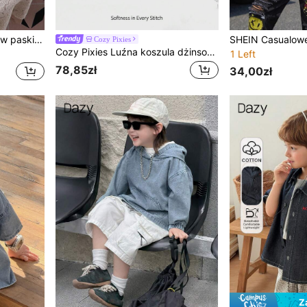
Timzgo Koszula dżinsowa w paski z krótkim rękawem dla chłopców, swobodna koszula zapinana na guziki, wygodna kurtka z spranego dżinsu, odpowiednia dla chłopców na lato
Cozy Pixies
Cozy Pixies Luźna koszula dżinsowa dla chłopca z metką
1 Left
78,85zł
34,00zł
Z