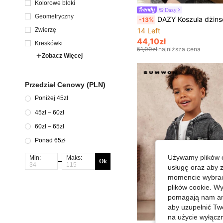
Kolorowe bloki
Dazy
Geometryczny
DAZY Koszula dżinsowa dla chłopców z nadrukiem i guzikami z p
-13%
Zwierzę
14 Left
44,10zł
Kreskówki
51,00zł
najniższa cena
Zobacz Więcej
Przedział Cenowy (PLN)
Poniżej 45zł
45zł – 60zł
60zł – 65zł
Ponad 65zł
Używamy plików c
Min:
Maks:
Ok
usługę oraz aby 
momencie wybrać 
plików cookie. Wy
pomagają nam ana
aby uzupełnić Tw
na użycie wyłączn