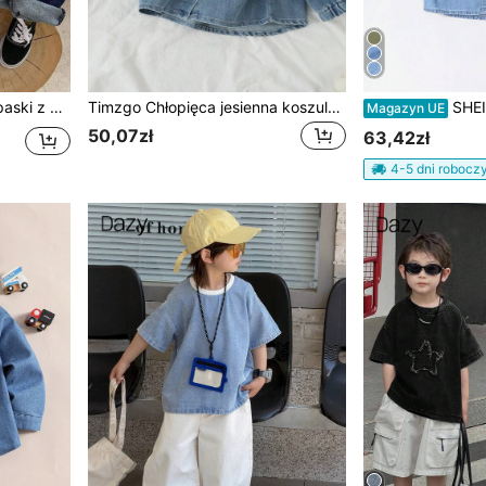
iter dla chłopców
Timzgo Chłopięca jesienna koszula dżinsowa z długim rękawem, uniwersalna, swobodna, sprana kurtka dżinsowa odpowiednia dla młodych chłopców do noszenia na zewnątrz
SHEIN Explorewe Koszula z krótki
Magazyn UE
50,07zł
63,42zł
4-5 dni robocz