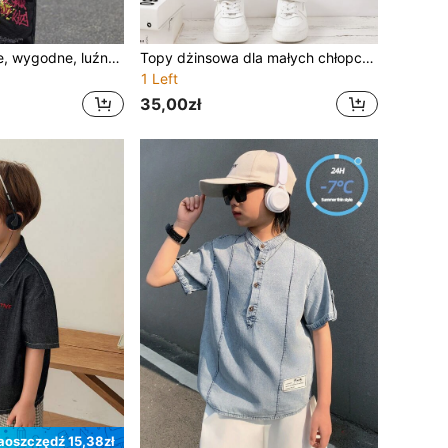
SHEIN Casualowe, wygodne, luźne, sprane, zielone koszule dżinsowe dla młodych chłopców z krótkim rękawem, na letni dzień
Topy dżinsowa dla małych chłopców Kieszeń Guziki z przodu Prosty Casual
1 Left
35,00zł
aoszczędź 15,38zł