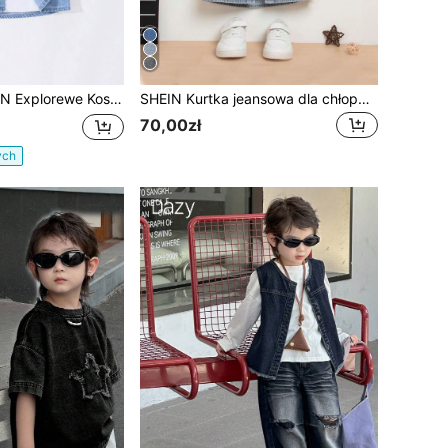
m rękawem w stylu jeansowym dla chłopców w kolorze zielonym, w stylu Wild Preppy Outdoors z kieszeniami z patkami
SHEIN Kurtka jeansowa dla chłopca w luźnym, jednolitym kolorze z przetarciami, elegancka na jesień/zimę
70,00zł
ych