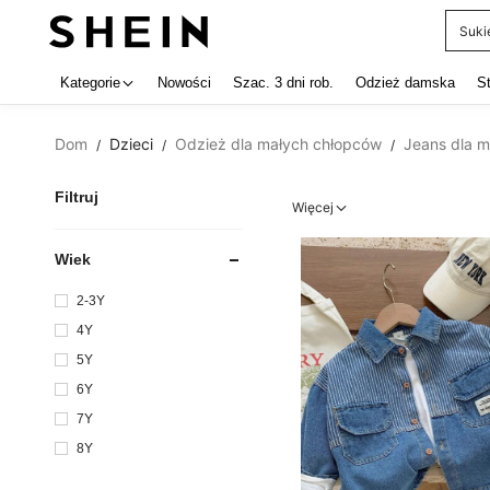
Garn
Use up 
Kategorie
Nowości
Szac. 3 dni rob.
Odzież damska
S
Dom
Dzieci
Odzież dla małych chłopców
Jeans dla 
/
/
/
Filtruj
Więcej
Wiek
2-3Y
4Y
5Y
6Y
7Y
8Y