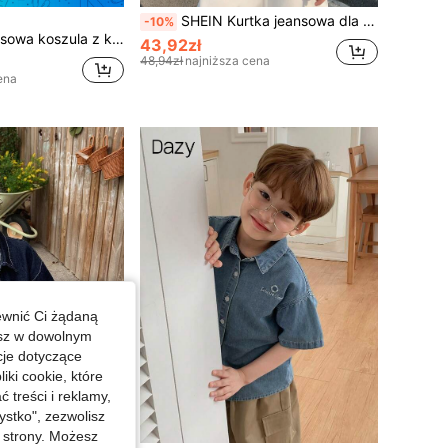
SHEIN Kurtka jeansowa dla chłopca w kolorze niebieskim, luźna, ze stójką
-10%
m rękawem z haftowaną literą dla młodych chłopców
43,92zł
48,94zł
najniższa cena
ena
ewnić Ci żądaną
esz w dowolnym
cje dotyczące
iki cookie, które
treści i reklamy,
stko", zezwolisz
j strony. Możesz