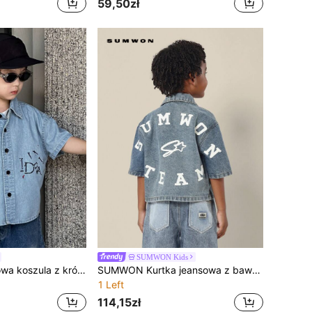
59,50zł
SUMWON Kids
Dazy Kids Dżinsowa koszula z krótkim rękawem z nadrukiem i odkładanym kołnierzem dla młodych chłopców
SUMWON Kurtka jeansowa z bawełny na lato z krótkim rękawem, pudełkowa, uniwersalna, z nadrukiem w litery, drużynowa, swobodna, uliczna, kołnierzyk, guziki, chłopięca, dziecięca, młodzieżowa, modna
1 Left
114,15zł