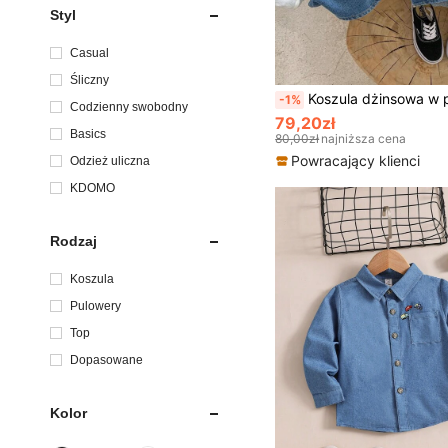
Styl
Casual
Śliczny
Koszula dżinsowa w paski z nadrukiem jesiennych l
-1%
Codzienny swobodny
79,20zł
Basics
80,00zł
najniższa cena
Powracający klienci
Odzież uliczna
KDOMO
Rodzaj
Koszula
Pulowery
Top
Dopasowane
Kolor