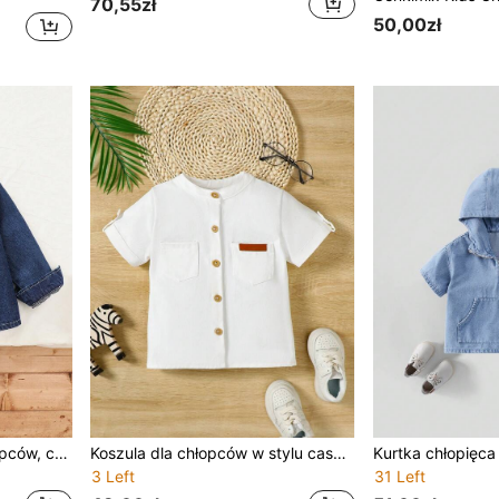
70,55zł
50,00zł
Koszula dżinsowa dla chłopców, casualowa, modna, uliczna, z haftem i kieszonką, z kreskówkowym wzorem, z długim rękawem, jesień/wiosna
Koszula dla chłopców w stylu casual school w kolorze białym z odkrytymi ramionami, z krótkim rękawem i otwartym przodem, tkana, sprana, dżinsowa, z kieszeniami i ozdobnymi kieszeniami
3 Left
31 Left