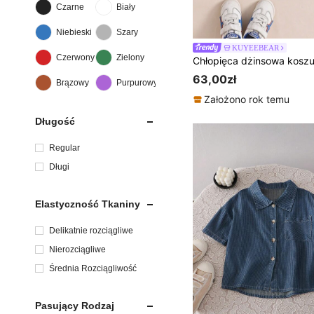
Czarne
Biały
Niebieski
Szary
KUYEEBEAR
Czerwony
Zielony
63,00zł
Brązowy
Purpurowy
Założono rok temu
Długość
Regular
Długi
Elastyczność Tkaniny
Delikatnie rozciągliwe
Nierozciągliwe
Średnia Rozciągliwość
Pasujący Rodzaj