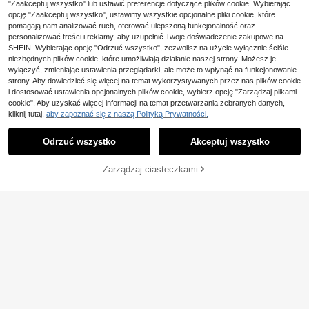
,59zł
-1%
,00zł
"Zaakceptuj wszystko" lub ustawić preferencje dotyczące plików cookie. Wybierając
ielowy Z Karbowane wykończenie I
41,00zł
najniższa cena
opcję "Zaakceptuj wszystko", ustawimy wszystkie opcjonalne pliki cookie, które
Związany
pomagają nam analizować ruch, oferować ulepszoną funkcjonalność oraz
personalizować treści i reklamy, aby uzupełnić Twoje doświadczenie zakupowe na
SHEIN. Wybierając opcję "Odrzuć wszystko", zezwolisz na użycie wyłącznie ściśle
niezbędnych plików cookie, które umożliwiają działanie naszej strony. Możesz je
wyłączyć, zmieniając ustawienia przeglądarki, ale może to wpłynąć na funkcjonowanie
strony. Aby dowiedzieć się więcej na temat wykorzystywanych przez nas plików cookie
i dostosować ustawienia opcjonalnych plików cookie, wybierz opcję "Zarządzaj plikami
cookie". Aby uzyskać więcej informacji na temat przetwarzania zebranych danych,
kliknij tutaj,
aby zapoznać się z naszą Polityką Prywatności.
Odrzuć wszystko
Akceptuj wszystko
Zarządzaj ciasteczkami
KUP TERAZ
DODAJ DO KOSZYKA
6
SHEIN 1 szt. Jednoczęś
Stroje kąpielowe dla młodych dzie
Magazyn UE
36
44
ciowy kostium kąpielowy dla młody
wcząt ze spaghetti i dół od bikini, m
,00zł
,10zł
-1%
ch dziewcząt z nadrukiem w losow
inimalistyczny i modny zestaw
44,79zł
najniższa cena
y wzór, letnie wakacje
4-5 dni roboczych