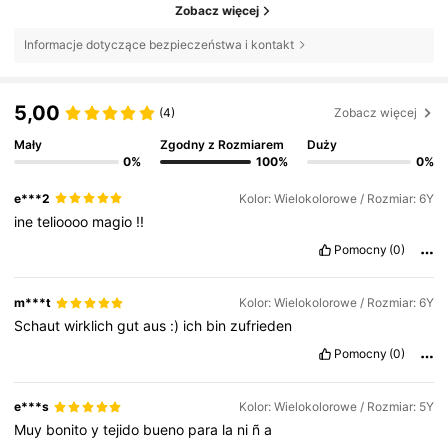
Zobacz więcej
Informacje dotyczące bezpieczeństwa i kontakt
5,00
(4)
Zobacz więcej
Mały
Zgodny z Rozmiarem
Duży
0%
100%
0%
e***2
Kolor: Wielokolorowe / Rozmiar: 6Y
ine
telioooo
magio
!!
Pomocny
(0)
m***t
Kolor: Wielokolorowe / Rozmiar: 6Y
Schaut
wirklich
gut
aus
:)
ich
bin
zufrieden
Pomocny
(0)
e***s
Kolor: Wielokolorowe / Rozmiar: 5Y
Muy
bonito
y
tejido
bueno
para
la
ni
ñ
a