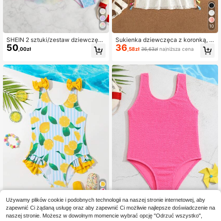
10
SHEIN 2 sztuki/zestaw dziewczęcy
Sukienka dziewczęca z koronką, s
50
36
minimalistyczny zestaw bikini z ra
zydełkowa, biała, z siateczki, kolor
,00zł
,58zł
36,63zł
najniższa cena
miączkami spaghetti, góra i dół
owa, z frędzlami, modna, śliczna, o
dpowiednia na lato, plażę i wakacje
Używamy plików cookie i podobnych technologii na naszej stronie internetowej, aby
zapewnić Ci żądaną usługę oraz aby zapewnić Ci możliwie najlepsze doświadczenie na
SHEIN Młoda Dziewczyny Cytryno
SHEIN Młoda dziewczyna Jednolit
naszej stronie. Możesz w dowolnym momencie wybrać opcję "Odrzuć wszystko",
40
40
wy Wzór Jednoczęściowy strój kąp
y Strój kąpielowy jednoczęściowy