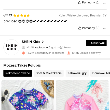
Pomocny
(0)
c***7
Kolor: Wielokolorowe / Rozmiar: 7Y
precioso
😍😍😍😍💕💕💕💕💕💕💕💕💕💕
Pomocny
(0)
SHEIN Kids
Obserwuj
810K Obserwujący
4,89
a***8
zapłacono
6 godzin(y) temu
a***s
zaobserwował(-a)
10 minut(y) temu
15.2M Sprzedanych niedawno
10.2M Zakup ponowny
810K Obserwujący
4,89
Możesz Także Polubić
Rekomendowane
Dom & Mieszkanie
Zabawki i gry
Domowe Teks
810K Obserwujący
4,89
810K Obserwujący
4,89
810K Obserwujący
4,89