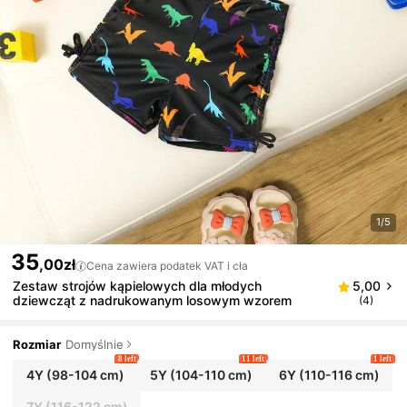
1/5
35
,00zł
Cena zawiera podatek VAT i cła
Zestaw strojów kąpielowych dla młodych
5,00
dziewcząt z nadrukowanym losowym wzorem
(4)
Rozmiar
Domyślnie
8 left
11 left
1 left
4Y
(98-104 cm)
5Y
(104-110 cm)
6Y
(110-116 cm)
7Y
(116-122 cm)