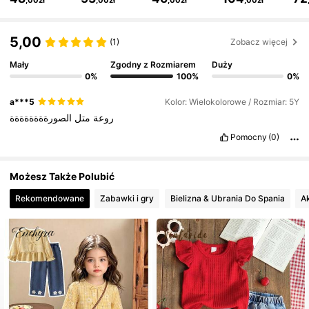
622K Obserwujący
4,89
5,00
(1)
Zobacz więcej
Mały
Zgodny z Rozmiarem
Duży
622K Obserwujący
4,89
0%
100%
0%
a***5
Kolor: Wielokolorowe / Rozmiar: 5Y
622K Obserwujący
4,89
روعة
متل
الصورةةةةةةةة
Pomocny
(0)
622K Obserwujący
4,89
Możesz Także Polubić
Rekomendowane
Zabawki i gry
Bielizna & Ubrania Do Spania
A
622K Obserwujący
4,89
622K Obserwujący
4,89