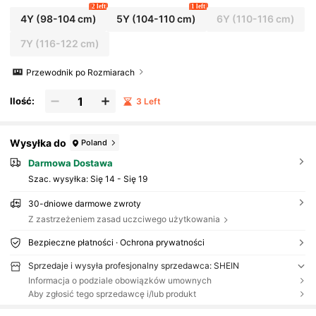
2 left
1 left
4Y
(98-104 cm)
5Y
(104-110 cm)
6Y
(110-116 cm)
7Y
(116-122 cm)
Przewodnik po Rozmiarach
Ilość:
3 Left
Wysyłka do
Poland
Darmowa Dostawa
Szac. wysyłka:
Się 14 - Się 19
30-dniowe darmowe zwroty
Z zastrzeżeniem zasad uczciwego użytkowania
Bezpieczne płatności · Ochrona prywatności
Sprzedaje i wysyła profesjonalny sprzedawca: SHEIN
Informacja o podziale obowiązków umownych
Aby zgłosić tego sprzedawcę i/lub produkt