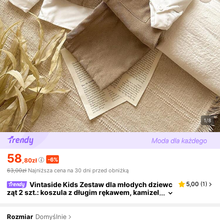
1/8
58
-6%
,80zł
63,00zł
Najniższa cena na 30 dni przed obniżką
Vintaside Kids Zestaw dla młodych dziewc
5,00
(
1
)
ząt 2 szt.: koszula z długim rękawem, kamizel
ka z trójwymiarowym kwiatowym wzorem i lu
źne spodnie, odpowiedni do szkoły, na codzienn
e wyjścia i wakacje
Rozmiar
Domyślnie