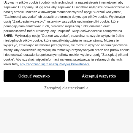
Używamy plików cookie i podobnych technologii na naszej stronie internetowej, aby
2 szt./zestaw dla młodej dzie
Playful Pals
NEW
zapewnić Ci żądaną usługę oraz aby zapewnić Ci możliwie najlepsze doświadczenie na
wczyny: top 2 w 1 z kołnierzykiem
87
SHEIN Playful Pals Casualowy kom
,00zł
koszulowym z haftem wiśniowym i
naszej stronie. Możesz w dowolnym momencie wybrać opcję "Odrzuć wszystko",
plet 2-częściowy dla młodych dzie
60
jeansy z wysokim stanem z ozdobn
"Zaakceptuj wszystko" lub ustawić preferencje dotyczące plików cookie. Wybierając
,00zł
wcząt na wiosnę/jesień/zimę, białe
ymi guzikami i haftem wiśniowym
opcję "Zaakceptuj wszystko", ustawimy wszystkie opcjonalne pliki cookie, które
zdobienie z koralików z przodu, as
ymetryczny dzianinowy sweter z w
pomagają nam analizować ruch, oferować ulepszoną funkcjonalność oraz
ysokim kołnierzem z prążkowanej s
personalizować treści i reklamy, aby uzupełnić Twoje doświadczenie zakupowe na
zczotkowanej tkaniny, gładki khaki
SHEIN. Wybierając opcję "Odrzuć wszystko", zezwolisz na użycie wyłącznie ściśle
T-shirt z długim rękawem i casualo
niezbędnych plików cookie, które umożliwiają działanie naszej strony. Możesz je
we dzwony z koralikowym wykońc
wyłączyć, zmieniając ustawienia przeglądarki, ale może to wpłynąć na funkcjonowanie
zeniem nogawek, elegancki styl lad
strony. Aby dowiedzieć się więcej na temat wykorzystywanych przez nas plików cookie
y, wysokiej jakości, do szkoły, na c
i dostosować ustawienia opcjonalnych plików cookie, wybierz opcję "Zarządzaj plikami
o dzień, na wyjścia, podróże i impre
zy, sezon powrotu do szkoły
cookie". Aby uzyskać więcej informacji na temat przetwarzania zebranych danych,
kliknij tutaj,
aby zapoznać się z naszą Polityką Prywatności.
Odrzuć wszystko
Akceptuj wszystko
Zarządzaj ciasteczkami
DODAJ DO KOSZYKA
33
5
Uroczy zestaw dla młodej dziewcz
ynki z teksturowanym wzorem w gr
42
3-częściowy zestaw dla dzie
NEW
,00zł
ochy i kwiaty, fioletowy, bluza z ok
wczynki 4–7 lat w stylu akademicki
59
rągłym dekoltem i długie spodnie z
,00zł
m: dzianinowy kardigan z kołnierzy
elastyczną talią, odpowiedni na jesi
kiem, guzikami, prążkowaniem, siat
eń/zimę, zestaw ubrań dla dziewcz
eczką w grochy i haftem + miękki d
ynek, vintage, kawaii, przytulny sty