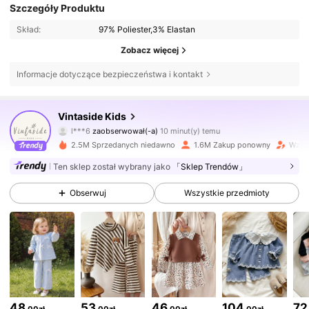
Szczegóły Produktu
Skład:
97% Poliester,3% Elastan
Zobacz więcej
Informacje dotyczące bezpieczeństwa i kontakt
622K Obserwujący
4,89
Vintaside Kids
l***6
zaobserwował(-a)
10 minut(y) temu
h***2
przegląda
2.5M Sprzedanych niedawno
1.6M Zakup ponowny
Wzros
622K Obserwujący
4,89
Ten sklep został wybrany jako
「Sklep Trendów」
622K Obserwujący
4,89
Obserwuj
Wszystkie przedmioty
622K Obserwujący
4,89
622K Obserwujący
4,89
48
53
46
104
72
,00zł
,00zł
,00zł
,00zł