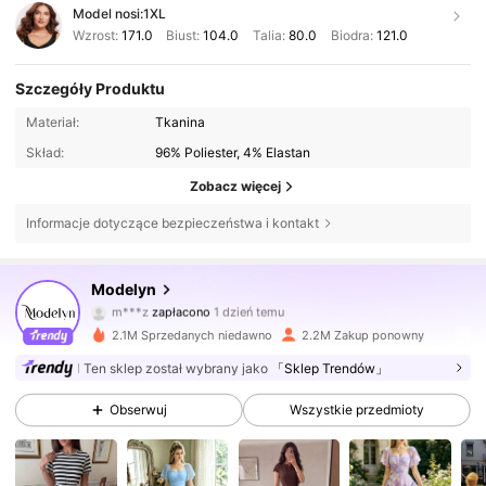
Model nosi:
1XL
Wzrost:
171.0
Biust:
104.0
Talia:
80.0
Biodra:
121.0
Szczegóły Produktu
Materiał:
Tkanina
Skład:
96% Poliester, 4% Elastan
Zobacz więcej
Informacje dotyczące bezpieczeństwa i kontakt
1.2M Obserwujący
4,85
Modelyn
m***z
zapłacono
1 dzień temu
m***9
zaobserwował(-a)
1 godzin(y) temu
2.1M Sprzedanych niedawno
2.2M Zakup ponowny
1.2M Obserwujący
4,85
Ten sklep został wybrany jako
「Sklep Trendów」
Obserwuj
Wszystkie przedmioty
1.2M Obserwujący
4,85