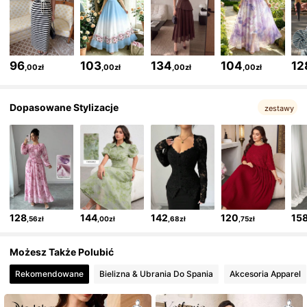
1.2M Obserwujący
4,85
1.2M Obserwujący
4,85
96
103
134
104
12
,00zł
,00zł
,00zł
,00zł
1.2M Obserwujący
4,85
Dopasowane Stylizacje
zestawy
1.2M Obserwujący
4,85
1.2M Obserwujący
4,85
128
144
142
120
15
,56zł
,00zł
,68zł
,75zł
1.2M Obserwujący
4,85
Możesz Także Polubić
Rekomendowane
Bielizna & Ubrania Do Spania
Akcesoria Apparel
1.2M Obserwujący
4,85