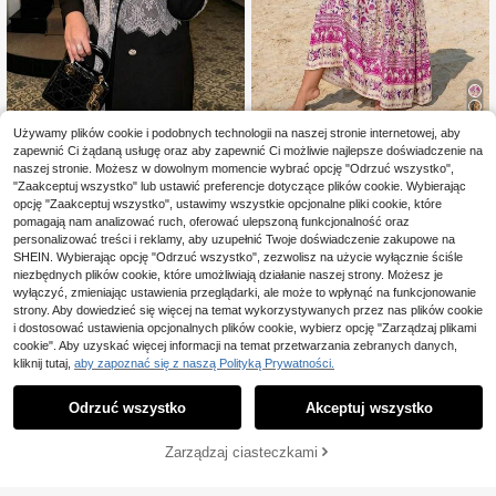
Używamy plików cookie i podobnych technologii na naszej stronie internetowej, aby
Modna chusta na głowę z koronko
RusttydusttyCurve
zapewnić Ci żądaną usługę oraz aby zapewnić Ci możliwie najlepsze doświadczenie na
wym wykończeniem i patchworkie
23 Left
Bohemianska sukienka damska plu
naszej stronie. Możesz w dowolnym momencie wybrać opcję "Odrzuć wszystko",
m, damski czarny długi płaszcz plu
176
116
s size w kwiaty z dekoltem w sere
,53zł
-1%
,45zł
-1%
s size (z chustą na głowę), styl z ko
"Zaakceptuj wszystko" lub ustawić preferencje dotyczące plików cookie. Wybierając
k, plażowa, na wakacje, lato, impre
178,95zł
najniższa cena
118,00zł
najniższa cena
ronkowym wykończeniem, jesień
opcję "Zaakceptuj wszystko", ustawimy wszystkie opcjonalne pliki cookie, które
zę, festiwal muzyczny, casualowa,
pomagają nam analizować ruch, oferować ulepszoną funkcjonalność oraz
naturalna, wiosna, jesień
personalizować treści i reklamy, aby uzupełnić Twoje doświadczenie zakupowe na
SHEIN. Wybierając opcję "Odrzuć wszystko", zezwolisz na użycie wyłącznie ściśle
niezbędnych plików cookie, które umożliwiają działanie naszej strony. Możesz je
wyłączyć, zmieniając ustawienia przeglądarki, ale może to wpłynąć na funkcjonowanie
strony. Aby dowiedzieć się więcej na temat wykorzystywanych przez nas plików cookie
i dostosować ustawienia opcjonalnych plików cookie, wybierz opcję "Zarządzaj plikami
cookie". Aby uzyskać więcej informacji na temat przetwarzania zebranych danych,
kliknij tutaj,
aby zapoznać się z naszą Polityką Prywatności.
Odrzuć wszystko
Akceptuj wszystko
Zarządzaj ciasteczkami
DODAJ DO KOSZYKA