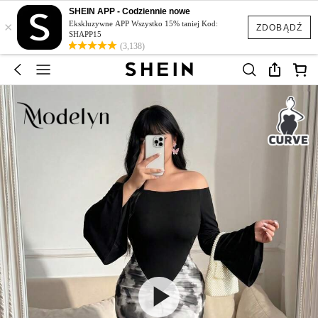
SHEIN APP - Codziennie nowe
×
Ekskluzywne APP Wszystko 15% taniej Kod:
ZDOBĄDŹ
SHAPP15
(3,138)