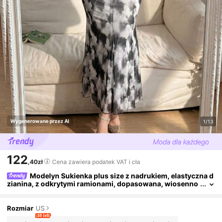
Wygenerowane przez AI
1/13
122
,40zł
Cena zawiera podatek VAT i cła
Modelyn Sukienka plus size z nadrukiem, elastyczna d
zianina, z odkrytymi ramionami, dopasowana, wiosenno
-letnia
Rozmiar
US
40 left