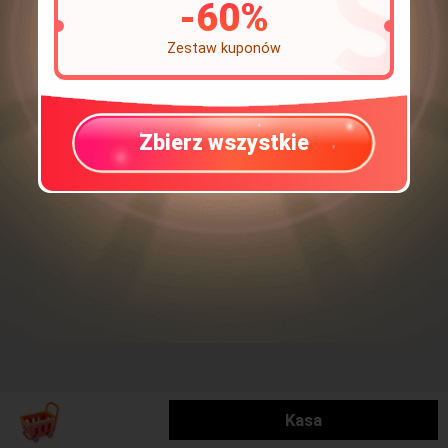
-
60
%
Zestaw kuponów
Zbierz wszystkie
Kasa