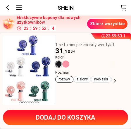
SHEIN
Ekskluzywne kupony dla nowych
użytkowników
Zbierz wszystkie
23
:
59
:
49
.
0
23
:
59
:
49
.
7
1 szt. mini przenośny wentylator elektryczny na rękę, ładowany przez USB, wieszany na szyi, 5 ustawień prędkości, z wyświetlaczem cyfrowym i smyczą, wentylator turbo, damski wentylator do makijażu, odpowiedni do biura, akademika i w podróż, 800 mAh
31
,10
zł
Kolor
Rozmiar
różowy
zielony
niebieski
Fioletowy
DODAJ DO KOSZYKA