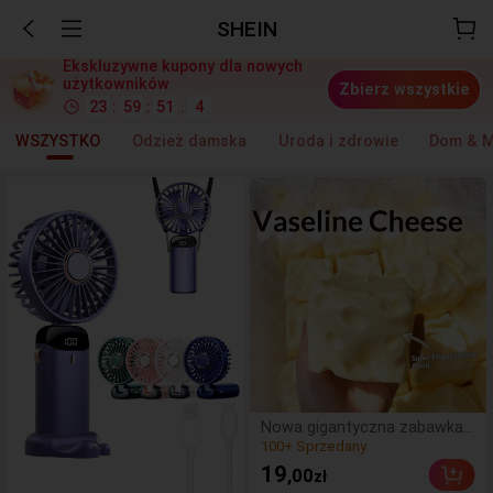
SHEIN
Ekskluzywne kupony dla nowych
użytkowników
Zbierz wszystkie
23
:
59
:
47
.
7
WSZYSTKO
Odzież damska
Uroda i zdrowie
Dom & M
Nowa gigantyczna zabawka
do ściskania w kształcie sera
(26)
z nadzieniem, kwadratowa
100+ Sprzedany
19
,00
zł
piłka serowa do ściskania,
(26)