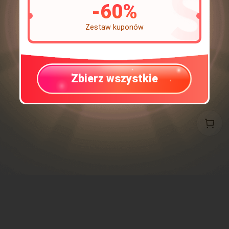
-
60
%
Zestaw kuponów
Zbierz wszystkie