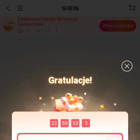
SHEIN
Ekskluzywne kupony dla nowych
użytkowników
Zbierz wszystkie
23
:
59
:
53
.
1
Gratulacje!
23
59
53
1
:
:
.