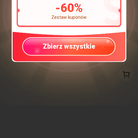
-
60
%
Zestaw kuponów
Zbierz wszystkie