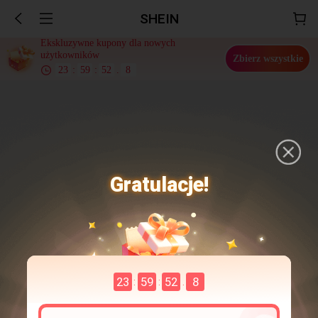
SHEIN
Ekskluzywne kupony dla nowych
użytkowników
Zbierz wszystkie
23
:
59
:
52
.
7
Gratulacje!
23
59
52
7
:
:
.