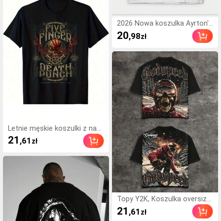
wości odpowiednie na prezen
ty świątecz
2026 Nowa koszulka Ayrton's
z geometrycznym wzorem,
20
,98
zł
w swobodnym stylu, zabawn
a, dla mężczyzn, na każdą po
rę roku
Letnie męskie koszulki z nadr
ukiem o różnych wzorach, z
21
,61
zł
nadrukami z przodu i z tyłu, w
stylu Y2K, niezbędne koszulki
i prezenty, dostawa z lokalne
go magazynu.
Topy Y2K, Koszulka oversize
z grafiką Godspeed Skull Skie
21
,61
zł
r Snow Mountain, Streetwear,