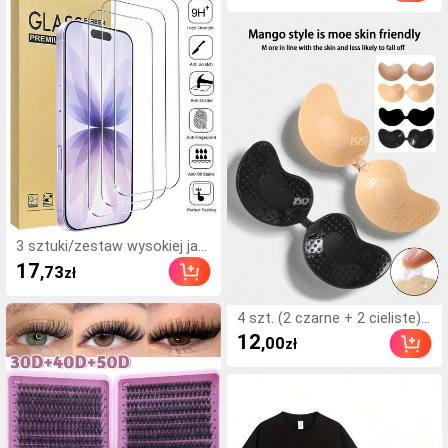
óżne imprezy, poprawiająca n
odporny na opadanie, szybko
astrój
schnący, utrzymuje się 72 go
dziny, odpowiedni dla począt
kujących, łatwy w aplikacji, z i
nstrukcją, niezbędny produkt
do rzęs, efekt powiększenia
oczu, bestseller
3 sztuki/zestaw wysokiej jak
ości hartowanego szkła ochr
17
,73
zł
onnego na ekran, kompatybil
ne z 'em 17/17Pro/17Pro Ma
x/16/15/14/13/12/11 Pro Ma
4 szt. (2 czarne + 2 cieliste)
x, kompatybilne również z 'e
samoprzylepne silikonowe ni
12
,00
zł
m 7/8 Plus/X/XS Max/XR - tw
ewidoczne wkładki do biusto
ardość 9H, wysoka rozdzielc
nosza, bez ramiączek i bez pl
zość, odporność na zarysow
eców, zbierające miseczki na
ania
ślub, sukienki z odkrytymi ra
mionami i przyjęcia dla druhe
n