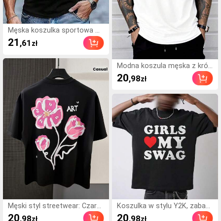
Męska koszulka sportowa w
stylu casual, limitowana edyc
21
,61
zł
ja vintage z 1976 roku – z kla
sycznym nadrukiem "1976" w
ykonanym techniką termotra
Modna koszula męska z krót
nsferu, idealna na letnie codz
kim rękawem i nadrukiem
20
,98
zł
ienne stylizacje, ekskluzywna
na tematyczne wydarzenia, p
rzedmiot kolekcjonerski, 10
0% bawełna.
Męski styl streetwear: Czarn
Koszulka w stylu Y2K, zabaw
a krótki T-shirt z kwiatowym
na koszulka z grafiką, koszul
20
20
,98
,98
zł
zł