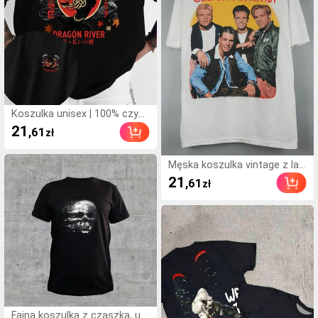
ego materiału dla wygodnego
noszenia.
Koszulka unisex | 100% czyst
a bawełna | Krótkie rękawy dl
21
,61
zł
a mężczyzn i kobiet | Koszulk
a z nadrukiem | Odzież wiose
nna, letnia, jesienna i zimowa
Męska koszulka vintage z lat
| Na górze | Drukowany wzór |
90. "Caught In The Act" - Retr
21
,61
zł
Prezenty świąteczne, artykuł
o koszulka koncertowa, mięk
y promocyjne | Styl uliczny, lu
ka i przewiewna, z wyrazisty
źny krój, odzież męska, styl a
m czerwonym napisem i kult
nioła, styl renesansowy, nadr
owym nadrukiem logo, wygod
uk z przodu, męska koszulka
na koszulka z krótkim rękawe
z krótkim rękawem, styl Y2K,
m na koncerty i do noszenia
męska luźna koszula, rozmia
na co dzień.
ry S-3XL, letnie topy, 100% ba
wełna. Koszulki męskie i dam
skie, letnia, uniwersalna kosz
ulka 2026 z modnym nadrukie
Fajna koszulka z czaszką, uni