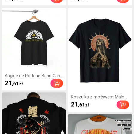
nadrukiem z pianki. Nadaje si
ka z żartem "Dziewczyny uwi
ę na wycieczki, festiwale mu
elbiają mój styl", bluza z kapt
zyczne na świeżym powietrz
urem w stylu lat 2000-tych, k
u, odzież rekreacyjną, spotka
oszulki dla mężczyzn, styl Y2
nia z przyjaciółmi jako prezen
K, realizacja zamówień z loka
t jubi
lneg
Angine de Poitrine Band Cana
da Quebec Duo Sherpa Mantr
21
,61
zł
a Rock Experimental Shirtsof
t, nowe koszulki w stylu Y2K,
idealne na prezent, wysyłka z
Koszulka z motywem Malow
lokalnego magazynu.
anej Madonny – Modlitwa i Wi
21
,61
zł
ara | Męska koszulka z krótki
m rękawem i okrągłym dekolt
em, w stylu casual streetwea
r, z nadrukiem o tematyce reli
gijnej, odpowiednia na każdą
porę roku, wykonana z czyst