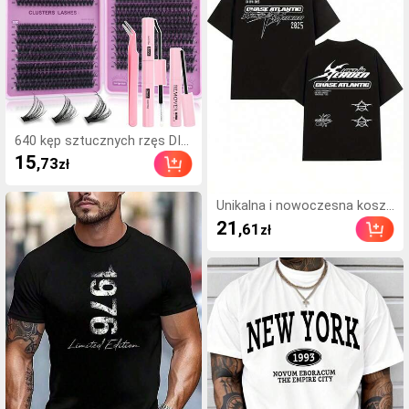
640 kęp sztucznych rzęs DIY
z imitacji norki, skręcone D, g
15
,73
zł
ęste i puszyste, mieszana dł
ugość 8–16 mm, efekt przyci
ągający uwagę, odpowiednie
Unikalna i nowoczesna koszu
do różnych makijaży, lekki i wi
lka Chase Atlantic 2026 w sty
21
,61
zł
elorazowy, wysoka opłacalno
lu Y2K z przyciągającym wzr
ść, dla początkujących, na wi
ok i żywym wzorem graficzn
ele okazji, do codziennego no
ym, wyróżnia się swoją orygi
szenia, klej, remover i pęseta
nalnością i wygodą, idealna dl
do wyboru zależnie od potrz
a miłośników kultury miejskiej
eb
i pop. Idealne do łączenia i wy
rażania własnego stylu.