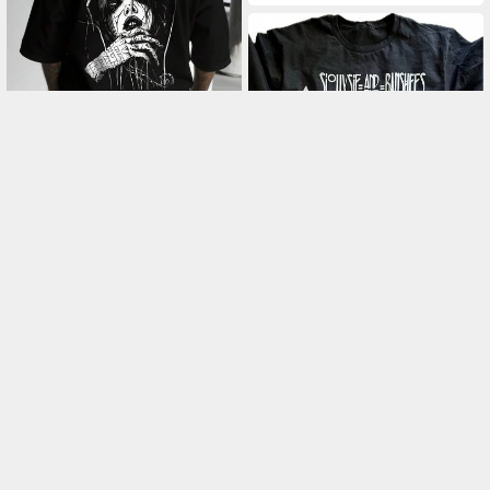
Dark Rebel Sport, Estetyczne,
Luźne, Darmowa wysyłka
Męska koszulka w stylu goty
ckim z nadrukiem na plecach
20
,98
zł
- koszulka z czarno-białym w
zorem - podstawowy elemen
t garderoby w stylu streetwe
ar - koszula codzienna nadaj
ąca się do prania, odpowiedni
a na co dzie
Siouxsie and the Bans Tee
21
,61
zł