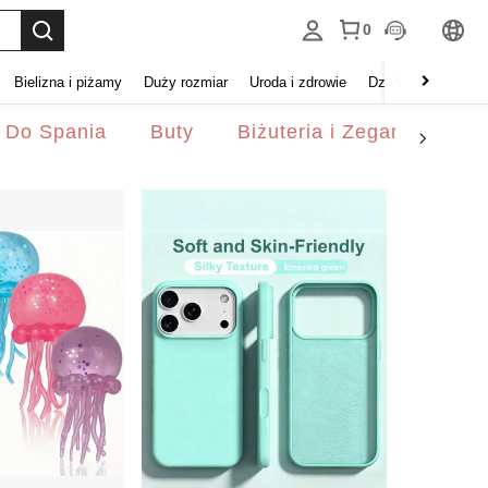
0
Bielizna i piżamy
Duży rozmiar
Uroda i zdrowie
Dzieci
Buty
D
a Do Spania
Buty
Biżuteria i Zegarki