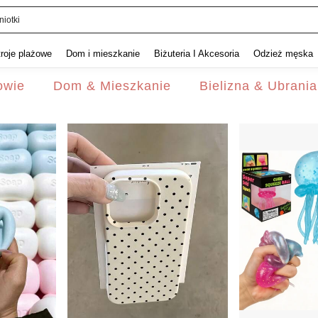
quishy
troje plażowe
Dom i mieszkanie
Biżuteria I Akcesoria
Odzież męska
owie
Dom & Mieszkanie
Bielizna & Ubrani