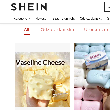
S
Kategorie
Nowości
Szac. 3 dni rob.
Odzież damska
S
All
Odzież damska
Uroda i zdr