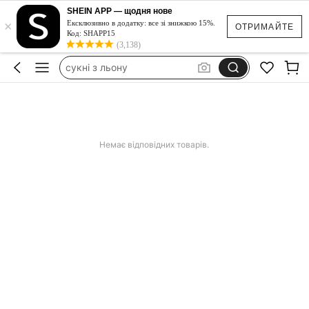
сукня біла з відкритою спиною
SHEIN APP — щодня нове
×
Ексклюзивно в додатку: все зі знижкою 15%.
ОТРИМАЙТЕ
купальник женский цельный
Код: SHAPP15
(3,138)
сукні з льону
lenovo tab one 8.7
аксесуари на пляж
сукня біла з відкритою спиною
Немає відповідних товарів.