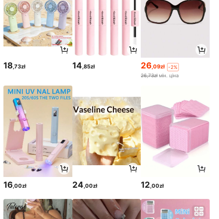
18
14
26
,73zł
,85zł
,09zł
-2%
26,73zł
мін. ціна
16
24
12
,00zł
,00zł
,00zł