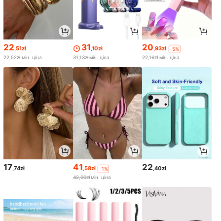
22
31
20
,51zł
,10zł
,93zł
-5%
22,52zł
мін. ціна
31,13zł
мін. ціна
22,16zł
мін. ціна
17
41
22
,74zł
,58zł
,40zł
-1%
42,00zł
мін. ціна