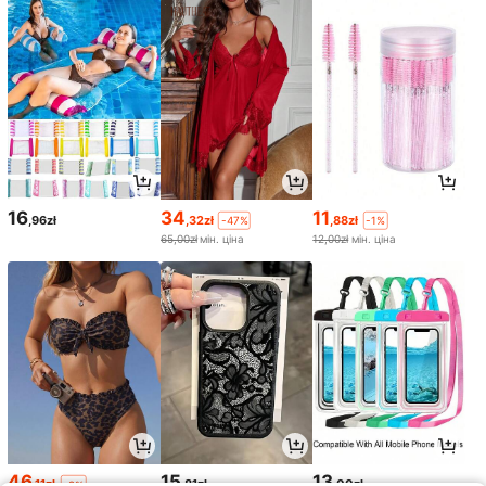
16
34
11
,96zł
,32zł
,88zł
-47%
-1%
65,00zł
мін. ціна
12,00zł
мін. ціна
46
15
13
,11zł
,81zł
,00zł
-2%