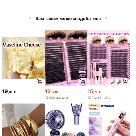
Вам також може сподобатися
19
12
15
,00zł
,89zł
,70zł
13,00zł
мін. ціна
15,71zł
мін. ціна