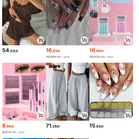
54
16
16
,00zł
,83zł
,66zł
16,89zł
мін. ціна
16,67zł
мін. ціна
8
71
15
,66zł
,28zł
,84zł
8,67zł
мін. ціна