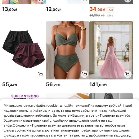
13
12
34
,00zł
,00zł
,00zł
-5%
36,00zł
мін. ціна
55
56
141
,44zł
,21zł
,00zł
Ми використовуємо файли cookie та подібні технології на нашому веб-сайті, щоб
надавати послуги, які ви запитуєте, та прагнемо забезпечити вам найкращий
досвід відвідування веб-сайту. Ви можете «Відхилити все», «Прийняти все» або
будь-коли налаштувати свої уподобання щодо файлів cookie на ваш
вибір.Обираючи «Прийняти все», ви дозволяєте встановити всі необов’язкові
файли cookie, які допомагають нам аналізувати трафік, пропонувати розширені
функції, а також персоналізувати контент та рекламу, щоб доповнити ваш досвід