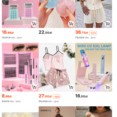
16
22
36
,66zł
,00zł
,75zł
-52%
16,67zł
мін. ціна
78,00zł
мін. ціна
8
27
16
,66zł
,00zł
,00zł
-46%
8,67zł
мін. ціна
50,00zł
мін. ціна