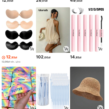
12
26
49
,00zł
,01zł
,50zł
12
102
14
,93zł
,00zł
,85zł
12,96zł
мін. ціна