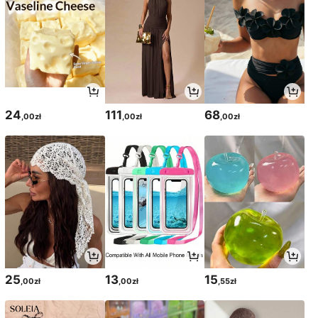
24
111
68
,00zł
,00zł
,00zł
25
13
15
,00zł
,00zł
,55zł