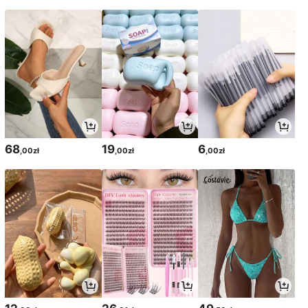
68
19
6
,00zł
,00zł
,00zł