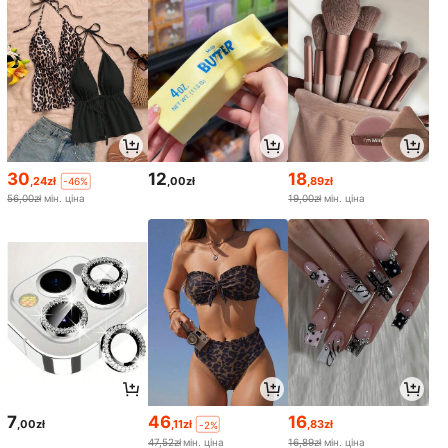
30
12
18
,24zł
,00zł
,89zł
-46%
56,00zł
мін. ціна
19,00zł
мін. ціна
7
46
16
,00zł
,11zł
,83zł
-2%
47,52zł
мін. ціна
16,89zł
мін. ціна