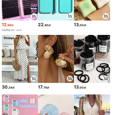
12
22
13
,89zł
,40zł
,00zł
13,00zł
мін. ціна
30
17
13
,24zł
,74zł
,00zł