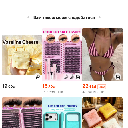
Вам також може сподобатися
19
15
22
,00zł
,70zł
,68zł
-46%
15,71zł
мін. ціна
42,00zł
мін. ціна