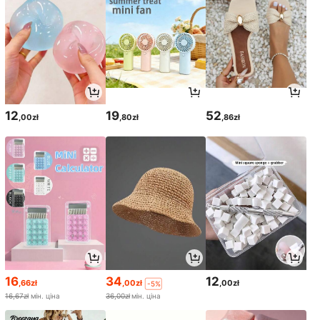
12
19
52
,00zł
,80zł
,86zł
16
34
12
,66zł
,00zł
,00zł
-5%
16,67zł
мін. ціна
36,00zł
мін. ціна