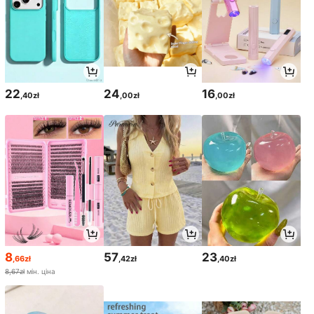
22
24
16
,40zł
,00zł
,00zł
8
57
23
,66zł
,42zł
,40zł
8,67zł
мін. ціна