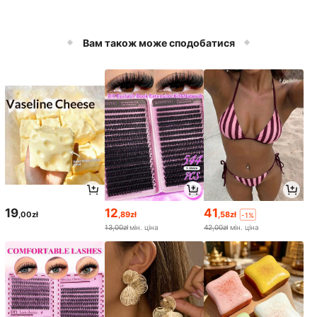
Вам також може сподобатися
19
12
41
,00zł
,89zł
,58zł
-1%
13,00zł
мін. ціна
42,00zł
мін. ціна