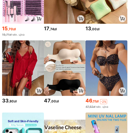
15
17
13
,70zł
,74zł
,00zł
15,71zł
мін. ціна
33
47
46
,80zł
,00zł
,11zł
-2%
47,52zł
мін. ціна