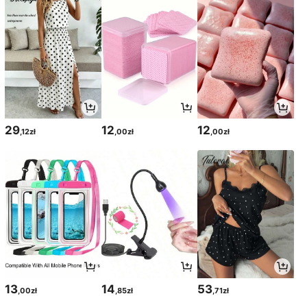
29
12
12
,12zł
,00zł
,00zł
13
14
53
,00zł
,85zł
,71zł