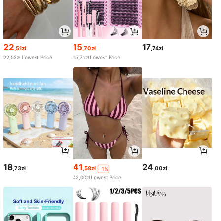
22
15
17
,51zł
,70zł
,74zł
22,52zł
Lowest Price
15,71zł
Lowest Price
18
41
24
,73zł
,58zł
,00zł
-1%
42,00zł
Lowest Price