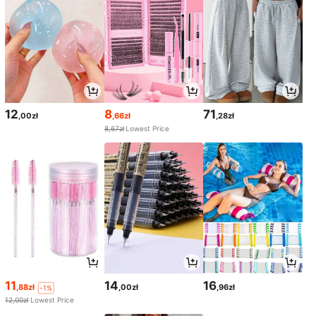
12
8
71
,00zł
,66zł
,28zł
8,67zł
Lowest Price
11
14
16
,88zł
,00zł
,96zł
-1%
12,00zł
Lowest Price