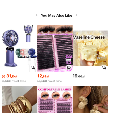
You May Also Like
31
12
19
,10zł
,89zł
,00zł
31,13zł
Lowest Price
13,00zł
Lowest Price