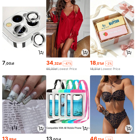
7
34
18
,00zł
,32zł
,01zł
-47%
-2%
65,00zł
Lowest Price
18,51zł
Lowest Price
13
13
46
,89zł
,00zł
,11zł
-2%