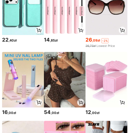
22
14
26
,40zł
,85zł
,09zł
-2%
26,73zł
Lowest Price
16
54
12
,00zł
,00zł
,00zł