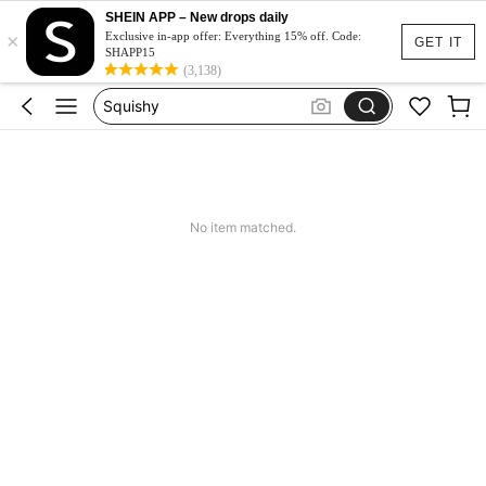
Spódniczka Festiwal
SHEIN APP – New drops daily
×
Dluga Letnia Sukienka
Exclusive in-app offer: Everything 15% off. Code:
GET IT
SHAPP15
Squishy
(3,138)
Set 2 Piece Set Women
Skirts For Women
Spódniczka Festiwal
Dluga Letnia Sukienka
No item matched.