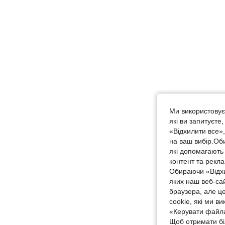
Ми використовуєм
які ви запитуєте
«Відхилити все»
на ваш вибір.Об
які допомагають 
контент та рекл
Обираючи «Відхи
яких наш веб-са
браузера, але ц
cookie, які ми в
«Керувати файла
Щоб отримати бі