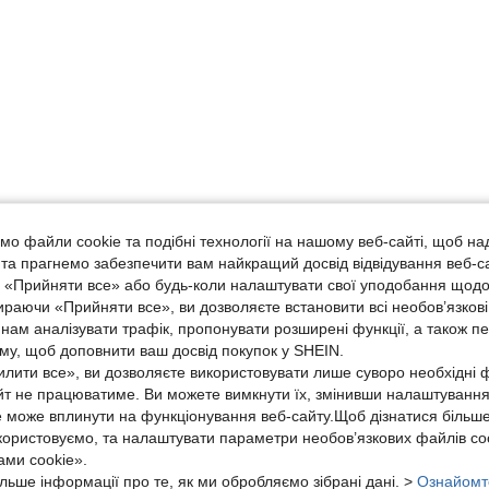
о файли cookie та подібні технології на нашому веб-сайті, щоб на
, та прагнемо забезпечити вам найкращий досвід відвідування веб-с
, «Прийняти все» або будь-коли налаштувати свої уподобання щодо
ираючи «Прийняти все», ви дозволяєте встановити всі необов’язкові
нам аналізувати трафік, пропонувати розширені функції, а також п
аму, щоб доповнити ваш досвід покупок у SHEIN.
лити все», ви дозволяєте використовувати лише суворо необхідні ф
йт не працюватиме. Ви можете вимкнути їх, змінивши налаштуванн
е може вплинути на функціонування веб-сайту.Щоб дізнатися більш
икористовуємо, та налаштувати параметри необов’язкових файлів coo
ми cookie».
льше інформації про те, як ми обробляємо зібрані дані. >
Ознайомт