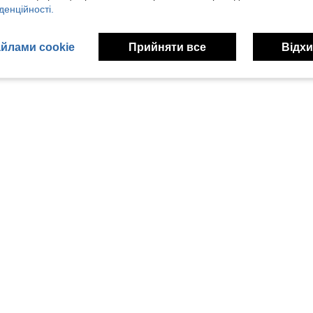
денційності.
йлами cookie
Прийняти все
Відхи