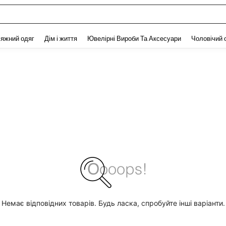
and down arrow keys to navigate search Нещодавно шукали and Пошук Відкритт
яжний одяг
Дім і життя
Ювелірні Вироби Та Аксесуари
Чоловічий 
Немає відповідних товарів. Будь ласка, спробуйте інші варіанти.