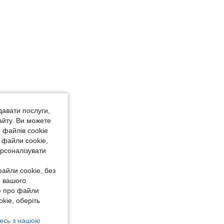
давати послуги,
айту. Ви можете
 файлів cookie
 файли cookie,
ерсоналізувати
айли cookie, без
я вашого
е про файли
kie, оберіть
есь з нашою