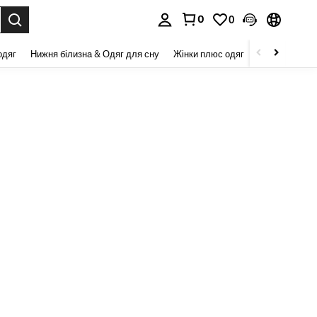
0
0
я. Press Enter to select.
одяг
Нижня білизна & Одяг для сну
Жінки плюс одяг
Краса та здор