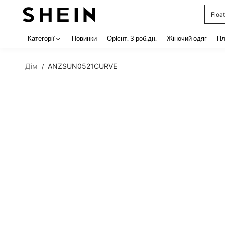
Float
Use up 
Категорії
Новинки
Орiєнт. 3 роб.дн.
Жіночий одяг
Пл
Дім
ANZSUN0521CURVE
/