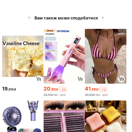
Вам також може сподобатися
19
20
41
,00zł
,93zł
,58zł
-5%
-1%
22,16zł
мін. ціна
42,00zł
мін. ціна