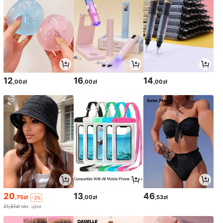
12
16
14
,00zł
,00zł
,00zł
20
13
46
,75zł
,00zł
,53zł
-3%
21,51zł
мін. ціна