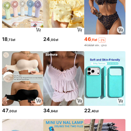
18
24
46
,73zł
,00zł
,11zł
-2%
47,52zł
мін. ціна
47
34
22
,00zł
,84zł
,40zł