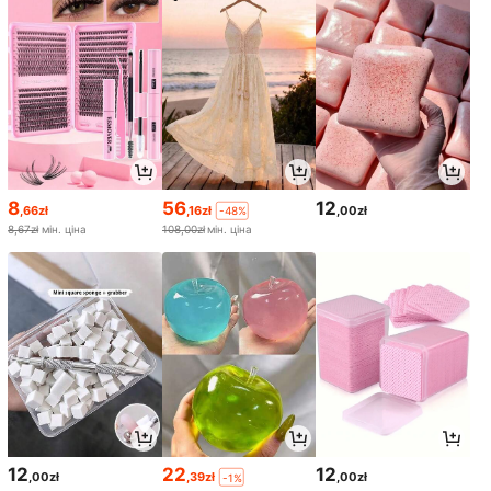
8
56
12
,66zł
,16zł
,00zł
-48%
8,67zł
мін. ціна
108,00zł
мін. ціна
12
22
12
,00zł
,39zł
,00zł
-1%