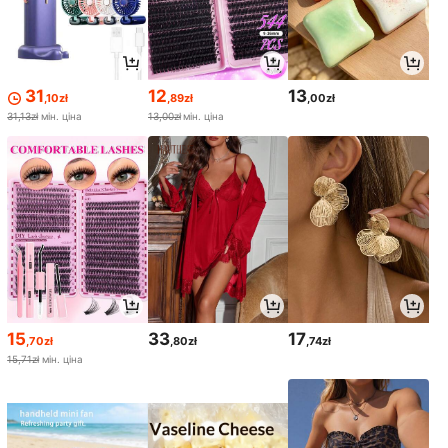
31
12
13
,10zł
,89zł
,00zł
31,13zł
мін. ціна
13,00zł
мін. ціна
15
33
17
,70zł
,80zł
,74zł
15,71zł
мін. ціна