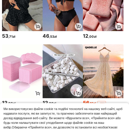
53
46
12
,71zł
,53zł
,00zł
12
12
56
,00zł
,00zł
,16zł
-48%
108,00zł
мін. ціна
Ми використовуємо файли cookie та подібні технології на нашому веб-сайті, щоб
надавати послуги, які ви запитуєте, та прагнемо забезпечити вам найкращий
досвід відвідування веб-сайту. Ви можете «Відхилити все», «Прийняти все» або
будь-коли налаштувати свої уподобання щодо файлів cookie на ваш
вибір.Обираючи «Прийняти все», ви дозволяєте встановити всі необов’язкові