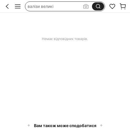
валізи великі
чемодан на колесах большой
чемодан маленький
валіза на колесах
Немає відповідних товарів.
Вам також може сподобатися