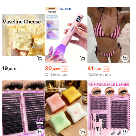
19
20
41
,00zł
,93zł
,58zł
-5%
-1%
22,16zł
мін. ціна
42,00zł
мін. ціна