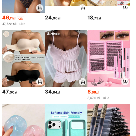
46
24
18
,11zł
,00zł
,73zł
-2%
47,52zł
мін. ціна
47
34
8
,00zł
,84zł
,66zł
8,67zł
мін. ціна