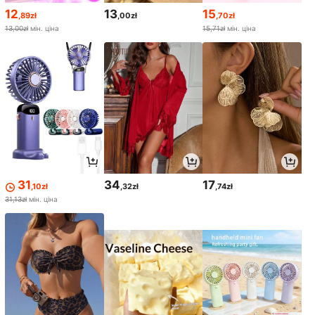
12
13
15
,89zł
,00zł
,70zł
13,00zł
мін. ціна
15,71zł
мін. ціна
31
34
17
,10zł
,32zł
,74zł
31,13zł
мін. ціна