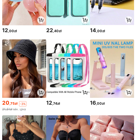
12
22
14
,00zł
,40zł
,00zł
20
12
16
,75zł
,74zł
,00zł
-3%
21,51zł
мін. ціна