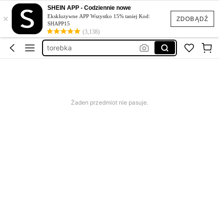
SHEIN APP - Codziennie nowe
×
Ekskluzywne APP Wszystko 15% taniej Kod:
ZDOBĄDŹ
SHAPP15
portfel damski
(3,138)
torebka
torebki damskie
torba na plażę
torebka na wesele
Żaden przedmiot nie pasuje.
portfel damski
torebka