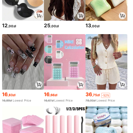
12
25
13
,00zł
,00zł
,00zł
16
16
36
,83zł
,66zł
,75zł
-52%
16,89zł
Lowest Price
16,67zł
Lowest Price
78,00zł
Lowest Price