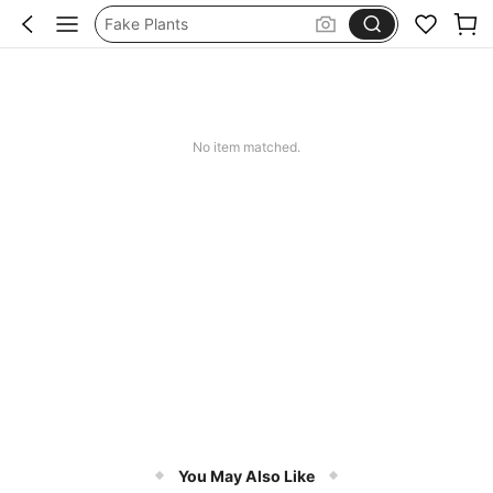
Fake Plants
Flowers
No item matched.
You May Also Like