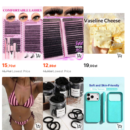
15
12
19
,70zł
,89zł
,00zł
15,71zł
Lowest Price
13,00zł
Lowest Price