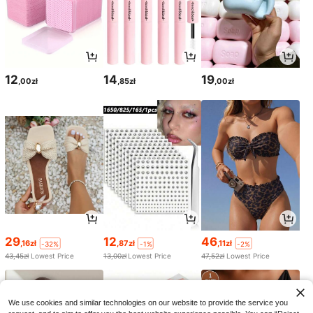
12
14
19
,00zł
,85zł
,00zł
29
12
46
,16zł
,87zł
,11zł
-32%
-1%
-2%
43,45zł
Lowest Price
13,00zł
Lowest Price
47,52zł
Lowest Price
We use cookies and similar technologies on our website to provide the service you