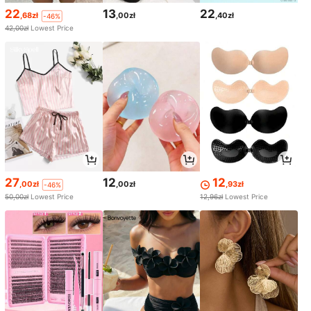
22
13
22
,68zł
,00zł
,40zł
-46%
42,00zł
Lowest Price
27
12
12
,00zł
,00zł
,93zł
-46%
50,00zł
Lowest Price
12,96zł
Lowest Price