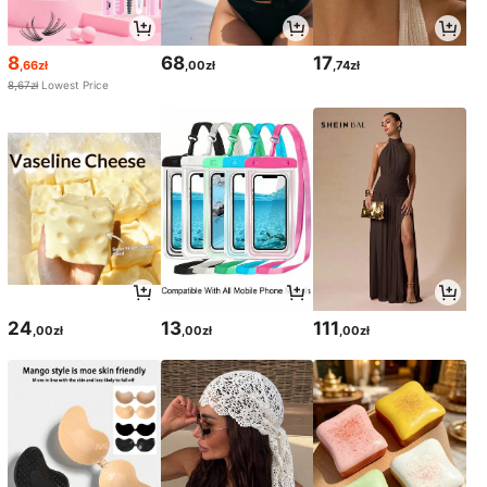
8
68
17
,66zł
,00zł
,74zł
8,67zł
Lowest Price
24
13
111
,00zł
,00zł
,00zł