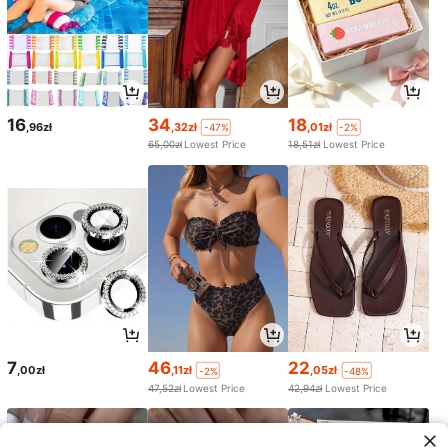
16
34
18
,96zł
,32zł
,01zł
-47%
-2%
65,00zł
Lowest Price
18,51zł
Lowest Price
7
46
22
,00zł
,11zł
,05zł
-2%
-48%
47,52zł
Lowest Price
42,94zł
Lowest Price