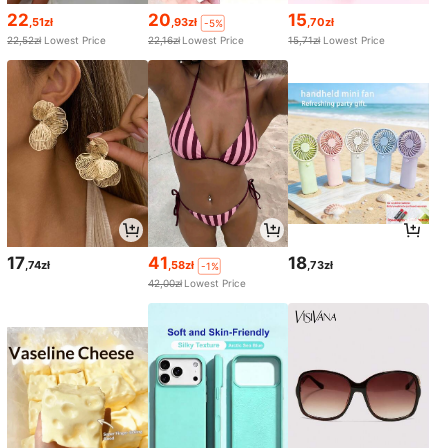
22
20
15
,51zł
,93zł
,70zł
-5%
22,52zł
Lowest Price
22,16zł
Lowest Price
15,71zł
Lowest Price
17
41
18
,74zł
,58zł
,73zł
-1%
42,00zł
Lowest Price