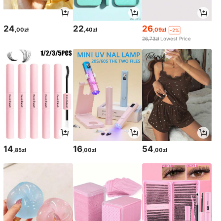
24
22
26
,00zł
,40zł
,09zł
-2%
26,73zł
Lowest Price
14
16
54
,85zł
,00zł
,00zł