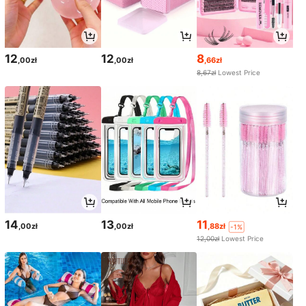
12
12
8
,00zł
,00zł
,66zł
8,67zł
Lowest Price
14
13
11
,00zł
,00zł
,88zł
-1%
12,00zł
Lowest Price