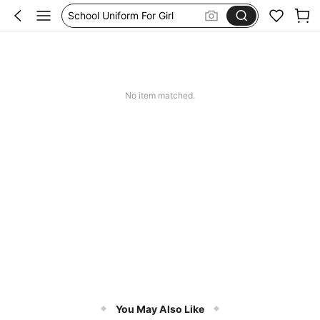
School Uniform For Girl
Girls Dresses
Shorts
Earrings
No item matched.
You May Also Like