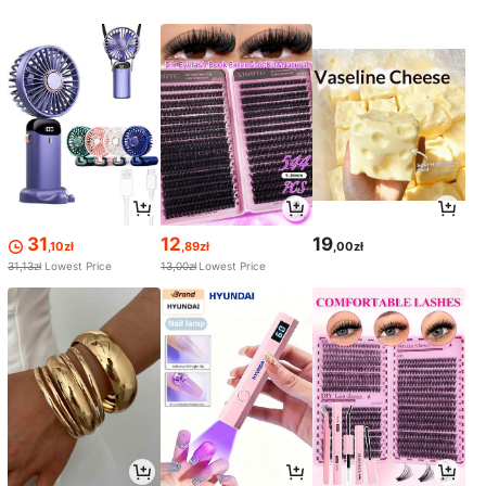
31
12
19
,10zł
,89zł
,00zł
31,13zł
Lowest Price
13,00zł
Lowest Price