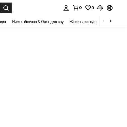
0
0
я. Press Enter to select.
одяг
Нижня білизна & Одяг для сну
Жінки плюс одяг
Краса та здор