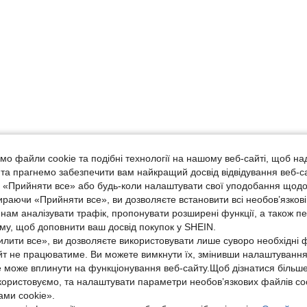
о файли cookie та подібні технології на нашому веб-сайті, щоб на
, та прагнемо забезпечити вам найкращий досвід відвідування веб-с
, «Прийняти все» або будь-коли налаштувати свої уподобання щодо
ираючи «Прийняти все», ви дозволяєте встановити всі необов’язкові
нам аналізувати трафік, пропонувати розширені функції, а також п
аму, щоб доповнити ваш досвід покупок у SHEIN.
лити все», ви дозволяєте використовувати лише суворо необхідні ф
йт не працюватиме. Ви можете вимкнути їх, змінивши налаштуванн
е може вплинути на функціонування веб-сайту.Щоб дізнатися більш
икористовуємо, та налаштувати параметри необов’язкових файлів coo
ми cookie».