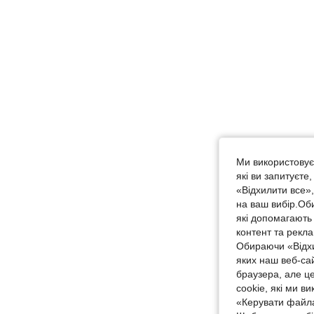
Ми використовуєм
які ви запитуєте
«Відхилити все»
на ваш вибір.Об
які допомагають 
контент та рекл
Обираючи «Відхи
яких наш веб-са
браузера, але ц
cookie, які ми в
«Керувати файла