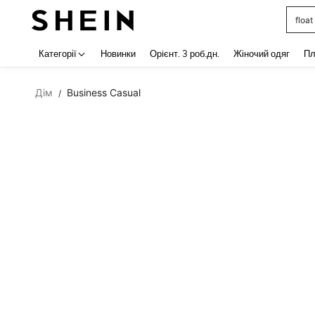
float
Use up 
Категорії
Новинки
Орiєнт. 3 роб.дн.
Жіночий одяг
Пл
Дім
Business Casual
/