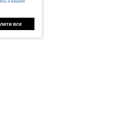
есь з нашою
лити все