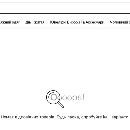
and down arrow keys to navigate search Нещодавно шукали and Пошук Відкритт
яжний одяг
Дім і життя
Ювелірні Вироби Та Аксесуари
Чоловічий 
Немає відповідних товарів. Будь ласка, спробуйте інші варіанти.