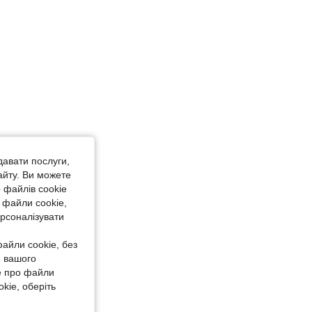
давати послуги,
айту. Ви можете
 файлів cookie
 файли cookie,
ерсоналізувати
айли cookie, без
я вашого
е про файли
kie, оберіть