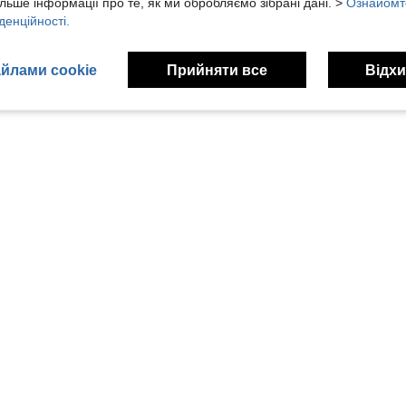
льше інформації про те, як ми обробляємо зібрані дані. >
Ознайомт
денційності.
йлами cookie
Прийняти все
Відхи