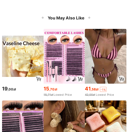
You May Also Like
19
15
41
,00zł
,70zł
,58zł
-1%
15,71zł
Lowest Price
42,00zł
Lowest Price