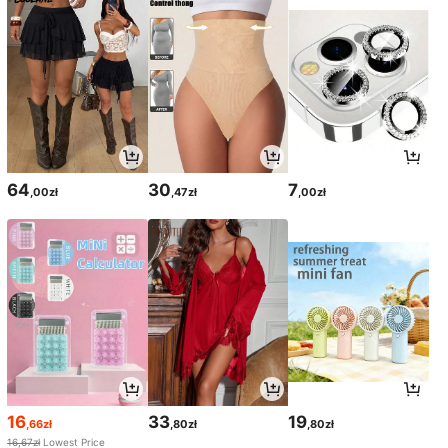
64
30
7
,00zł
,47zł
,00zł
16
33
19
,66zł
,80zł
,80zł
16,67zł
Lowest Price