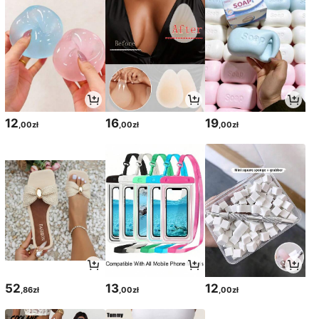
12
16
19
,00zł
,00zł
,00zł
52
13
12
,86zł
,00zł
,00zł