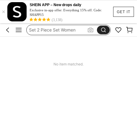
Spódniczka Festiwal
SHEIN APP – New drops daily
×
Dluga Letnia Sukienka
Exclusive in-app offer: Everything 15% off. Code:
GET IT
SHAPP15
Squishy
(3,138)
Set 2 Piece Set Women
Skirts For Women
Spódniczka Festiwal
Dluga Letnia Sukienka
No item matched.