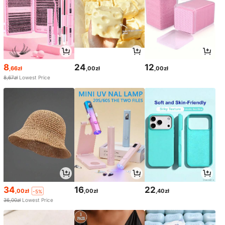
8
24
12
,66zł
,00zł
,00zł
8,67zł
Lowest Price
34
16
22
,00zł
,00zł
,40zł
-5%
36,00zł
Lowest Price