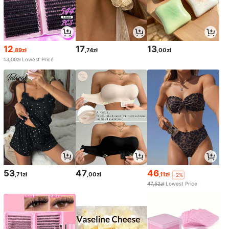
12
17
13
,89zł
,74zł
,00zł
13,00zł
Lowest Price
53
47
46
,71zł
,00zł
,11zł
-2%
47,52zł
Lowest Price